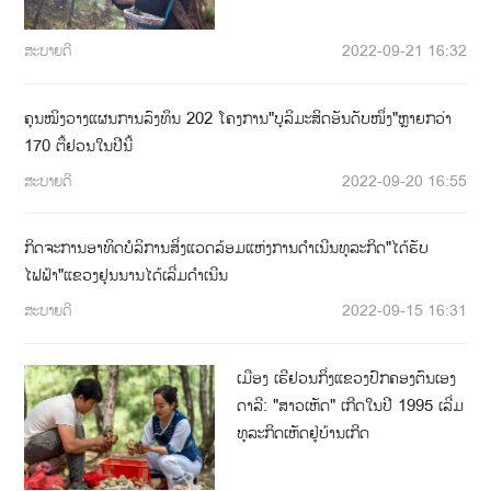
ສະບາຍດີ
2022-09-21 16:32
ຄຸນໝິງວາງແຜນການລົງທຶນ 202 ໂຄງການ"ບຸລິມະສິດອັນດັບໜຶ່ງ"ຫຼາຍກວ່າ
170 ຕື້ຢວນໃນປີນີ້
ສະບາຍດີ
2022-09-20 16:55
ກິດຈະການອາທິດບໍລິການສິ່ງແວດລ້ອມແຫ່ງການດຳເນີນທຸລະກິດ"ໄດ້ຮັບ
ໄຟຟ້າ"ແຂວງຢຸນນານໄດ້ເລີ່ມດຳເນີນ
ສະບາຍດີ
2022-09-15 16:31
ເມືອງ ເຮີຢວນກິ່ງແຂວງປົກຄອງຕົນເອງ
ດາລີ: "ສາວເຫັດ" ເກີດໃນປີ 1995 ເລີ່ມ
ທຸລະກິດເຫັດຢູ່ບ້ານເກີດ