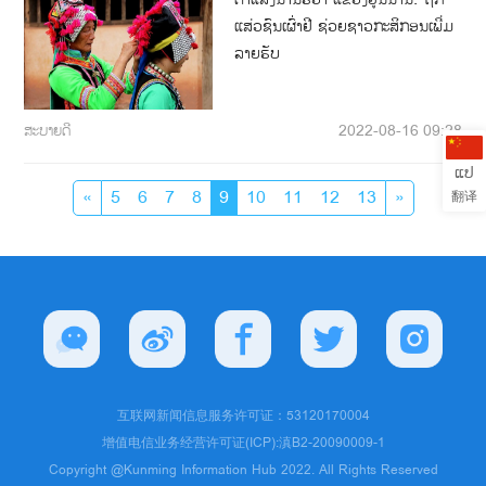
ແສ່ວຊົນເຜົ່າຢີ ຊ່ວຍຊາວກະສິກອນເພີ່ມ
ລາຍຮັບ
ສະບາຍດີ
2022-08-16 09:28
ແປ
«
5
6
7
8
9
10
11
12
13
»
翻译
互联网新闻信息服务许可证：53120170004
增值电信业务经营许可证(ICP):滇B2-20090009-1
Copyright @Kunming Information Hub 2022. All Rights Reserved