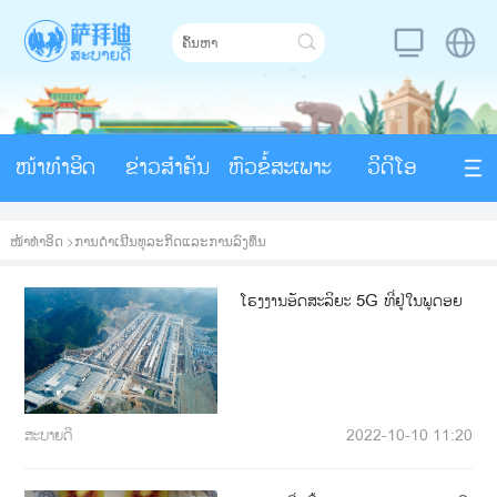
ໜ້າທຳອິດ
ຂ່າວສຳຄັນ
ຫົວຂໍ້ສະເພາະ
ວິດີໂອ
ໜ້າທຳອິດ
>
ການດໍາເນີນທຸລະກິດແລະການລົງທຶນ
ໂຮງງານອັດສະລິຍະ 5G ທີ່ຢູ່ໃນພູດອຍ
ສະບາຍດີ
2022-10-10 11:20