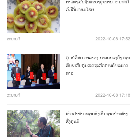
ຕາແສງເວີ່ຍຊີ້ນແຂວງຢຸນນານ: ຫມາກກີ
ວີມີກິ່ນຫອມໂຮຍ
ສະບາຍດີ
2022-10-08 17:52
ກຸ່ມບໍລິສັດ ດາລາວົງ ນະຄອນຈົງກິ່ງ ເຊັນ
ສັນຍາກັບກຸ່ມເສດຖະກິດການຄ້າປະເທດ
ລາວ
ສະບາຍດີ
2022-10-08 17:18
ເຫັດປ່າທໍາມະຊາດສົ່ງເສີມຊາວບ້ານສ້າງ
ຮັ່ງຄູນມີ