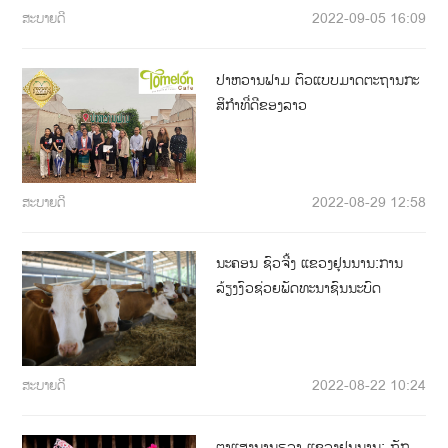
ສະບາຍດີ
2022-09-05 16:09
ປາຫວານຟາມ ຕົວແບບມາດຕະຖານກະ
ສິກໍາທີ່ດີຂອງລາວ
ສະບາຍດີ
2022-08-29 12:58
ນະຄອນ ຊົວຈີ້ງ ແຂວງຢຸນນານ:ການ
ລ້ຽງງົວຊ່ວຍພັດທະນາຊົນນະບົດ
ສະບາຍດີ
2022-08-22 10:24
ຕາແສງນານຮວາ ແຂວງຢູນນານ: ຖັກ