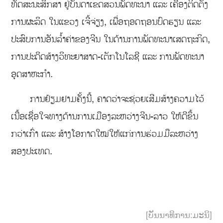
ທັດສະນະສຶກສາ ຢູ່ບັນດາເຂດສວນພັດທະນາ ແລະ ເຄື່ອງຕິດຕັ້ງ
ການຜະລິດ ໃນແຂວງ ເຈີ້ຈ່ຽງ, ເພື່ອຖອດຖອນບົດຮຽນ ແລະ
ປະສົບການອັນລ້ຳຄ່າຂອງຈີນ ໃນດ້ານການພັດທະນາເສດຖະກິດ,
ການປະດິດສ້າງວິທະຍາສາດ-ເຕັກໂນໂລຊີ ແລະ ການພັດທະນາ
ອຸດສາຫະກຳ.
ການຢ້ຽມຢາມຄັ້ງນີ້, ຄາດວ່າຈະຊ່ວຍເສີມສ້າງຄວາມໄວ້
ເນື້ອເຊື່ອໃຈທາງດ້ານການເມືອງລະຫວ່າງຈີນ-ລາວ ໃຫ້ດີຂຶ້ນ
ກວ່າເກົ່າ ແລະ ສ້າງໂອກາດໃໝ່ໃຫ້ແກ່ການຮ່ວມມືລະຫວ່າງ
ສອງປະເທດ.
[ບັນນາທິການ:ມະນິ]