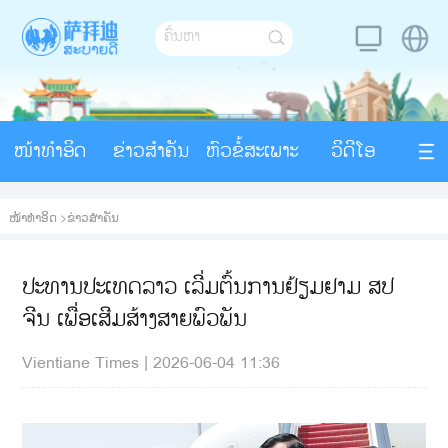
ໜ້າທຳອິດ
ຂ່າວສຳຄັນ
ຫົວຂໍ້ສະເພາະ
ວິດີໂອ
ໜ້າທຳອິດ
>
ຂ່າວສຳຄັນ
ປະທານປະເທດລາວ ເລີ່ມຕົ້ນການຢ້ຽມຢາມ ສປ
ຈີນ ເພື່ອເສີມສ້າງສາຍພົວພັນ
Vientiane Times
|
2026-06-04 11:36