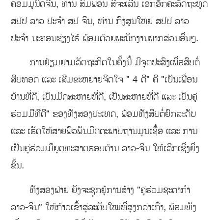
ຄອມມູນິດຈີນ, ທ່ານ ສົມພອນ ສີຈະເລີນ ເອກອັກຄະລັດຖະທູດ
ສປປ ລາວ ປະຈຳ ສປ ຈີນ, ທ່ານ ກົງສຸນໃຫຍ່ ສປປ ລາວ
ປະຈຳ ນະຄອນຊ່ຽງໄຮ້ ພ້ອມດ້ວຍພະນັກງານພາກສ່ວນອື່ນໆ.
ການຢ້ຽມຢາມລັດຖະກິດໃນຄັ້ງນີ້ ມີຈຸດປະສົງເພື່ອສືບຕໍ່
ສືບທອດ ແລະ ເສີມຂະຫຍາຍຈິດໃຈ " 4 ດີ" ຄື "ເປັນເພື່ອນ
ບ້ານທີ່ດີ, ເປັນມິດສະຫາຍທີ່ດີ, ເປັນສະຫາຍທີ່ດີ ແລະ ເປັນຄູ່
ຮ່ວມມືທີ່ດີ" ຂອງທັງສອງປະເທດ, ພ້ອມທັງສືບຕໍ່ຍົກລະດັບ
ແລະ ເຮັດໃຫ້ສາຍພົວພັນມິດຕະພາບຖານມູນເຊື້ອ ແລະ ການ
ເປັນຄູ່ຮ່ວມມືຍຸດທະສາດຮອບດ້ານ ລາວ-ຈີນ ໃຫ້ເລິກເຊິ່ງຍິ່ງ
ຂຶ້ນ.
ທັງສອງຝ່າຍ ຍັງຈະຊຸກຍູ້ການສ້າງ "ຄູ່ຮ່ວມຊະຕາກຳ
ລາວ-ຈີນ" ໃຫ້ກ້າວເຂົ້າສູ່ລະດັບໃໝ່ທີ່ສູງກວ່າເກົ່າ, ພ້ອມທັງ