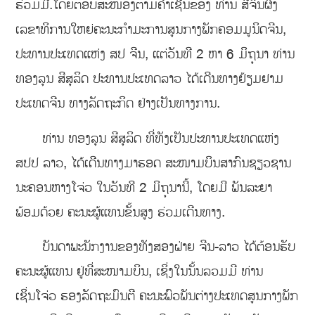
ຮ່ວມມື.ໂດຍຕອບສະໜອງຕາມຄຳເຊີນຂອງ ທ່ານ ສີຈິ້ນຜິງ
ເລຂາທິການໃຫຍ່ຄະນະກຳມະການສູນກາງພັກຄອມມູນິດຈີນ,
ປະທານປະເທດແຫ່ງ ສປ ຈີນ, ແຕ່ວັນທີ 2 ຫາ 6 ມິຖຸນາ ທ່ານ
ທອງລຸນ ສີສຸລິດ ປະທານປະເທດລາວ ໄດ້ເດີນທາງຢ້ຽມຢາມ
ປະເທດຈີນ ທາງລັດຖະກິດ ຢ່າງເປັນທາງການ.
ທ່ານ ທອງລຸນ ສີສຸລິດ ທີ່ທັງເປັນປະທານປະເທດແຫ່ງ
ສປປ ລາວ, ໄດ້ເດີນທາງມາຮອດ ສະໜາມບິນສາກົນຊຽວຊານ
ນະຄອນຫາງໂຈ່ວ ໃນວັນທີ 2 ມິຖຸນານີ້, ໂດຍມີ ພັນລະຍາ
ພ້ອມດ້ວຍ ຄະນະຜູ້ແທນຂັ້ນສູງ ຮ່ວມເດີນທາງ.
ບັນດາພະນັກງານຂອງທັງສອງຝ່າຍ ຈີນ-ລາວ ໄດ້ຕ້ອນຮັບ
ຄະນະຜູ້ແທນ ຢູ່ທີ່ສະໜາມບິນ, ເຊິ່ງໃນນັ້ນລວມມີ ທ່ານ
ເຊິ່ນໂຈ່ວ ຮອງລັດຖະມົນຕີ ຄະນະພົວພັນຕ່າງປະເທດສູນກາງພັກ