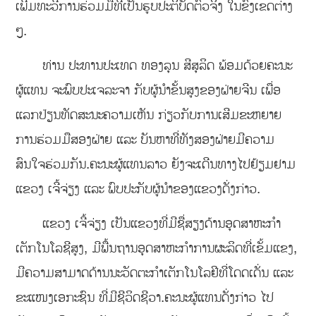
ເພີ່ມທະວີການຮ່ວມມືທີ່ເປັນຮູບປະຕິບັດຕົວຈິງ ໃນຂົງເຂດຕ່າງ
ໆ.
ທ່ານ ປະທານປະເທດ ທອງລຸນ ສີສຸລິດ ພ້ອມດ້ວຍຄະນະ
ຜູ້ແທນ ຈະພົບປະເຈລະຈາ ກັບຜູ້ນຳຂັ້ນສູງຂອງຝ່າຍຈີນ ເພື່ອ
ແລກປ່ຽນທັດສະນະຄວາມເຫັນ ກ່ຽວກັບການເສີມຂະຫຍາຍ
ການຮ່ວມມືສອງຝ່າຍ ແລະ ບັນຫາທີ່ທັງສອງຝ່າຍມີຄວາມ
ສົນໃຈຮ່ວມກັນ.ຄະນະຜູ້ແທນລາວ ຍັງຈະເດີນທາງໄປຢ້ຽມຢາມ
ແຂວງ ເຈີ້ຈ່ຽງ ແລະ ພົບປະກັບຜູ້ນຳຂອງແຂວງດັ່ງກ່າວ.
ແຂວງ ເຈີ້ຈ່ຽງ ເປັນແຂວງທີ່ມີຊື່ສຽງດ້ານອຸດສາຫະກຳ
ເຕັກໂນໂລຊີສູງ, ມີພື້ນຖານອຸດສາຫະກຳການຜະລິດທີ່ເຂັ້ມແຂງ,
ມີຄວາມສາມາດດ້ານນະວັດຕະກຳເຕັກໂນໂລຢີທີ່ໂດດເດັ່ນ ແລະ
ຂະແໜງເອກະຊົນ ທີ່ມີຊີວິດຊີວາ.ຄະນະຜູ້ແທນດັ່ງກ່າວ ໄປ