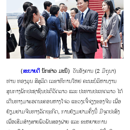
（
ສະບາຍດີ
ນັກຂ່າວ ມະນິ）
ວັນອັງຄານ (2 ມິຖຸນາ)
ທ່ານ ທອງລຸນ ສີສຸລິດ ເລຂາທິການໃຫຍ່ ຄະນະບໍລິຫານງານ
ສູນກາງພັກປະຊາຊົນປະຕິວັດລາວ ແລະ ປະທານປະເທດລາວ ໄດ້
ເດີນທາງມາຮອດນະຄອນຫາງໂຈ່ວ ແຂວງເຈີ້ຈ່ຽງຂອງຈີນ ເພື່ອ
ຢ້ຽມຢາມຈີນທາງລັດຖະກິດ, ການຢ້ຽມຢາມຄັ້ງນີ້ ມີຈຸດປະສົງ
ເພື່ອເສີມສ້າງສາຍພົວພັນສອງຝ່າຍ ແລະ ຂະຫຍາຍການ