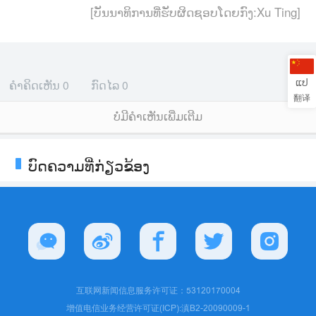
[ບັນນາທິການທີ່ຮັບຜິດຊອບໂດຍກົງ:Xu Ting]
ແປ
ຄຳຄິດເຫັນ
0
ກົດໄລ
0
翻译
ບໍ່ມີຄໍາເຫັນເພີ່ມເຕີມ
ບົດຄວາມທີ່ກ່ຽວຂ້ອງ
互联网新闻信息服务许可证：53120170004
增值电信业务经营许可证(ICP):滇B2-20090009-1