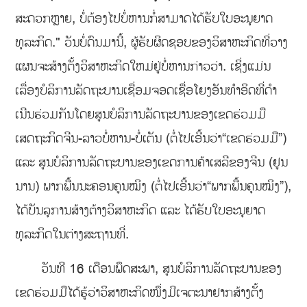
ສະດວກຫຼາຍ, ບໍ່ຕ້ອງໄປບໍ່ຫານກໍ່ສາມາດໄດ້ຮັບໃບອະນຸຍາດ
ທຸລະກິດ." ວັນບໍ່ດົນມານີ້, ຜູ້ຮັບຜິດຊອບຂອງວິສາຫະກິດທີ່ວາງ
ແຜນຈະສ້າງຕັ້ງວິສາຫະກິດໃຫມ່ຢູ່ບໍ່ຫານກ່າວວ່າ. ເຊິ່ງແມ່ນ
ເລື່ອງບໍລິການລັດຖະບານເຊື່ອມຈອດເຊື່ອໂຍງອັນທໍາອິດທີ່ດໍາ
ເນີນຮ່ວມກັນໂດຍສູນບໍລິການລັດຖະບານຂອງເຂດຮ່ວມມື
ເສດຖະກິດຈີນ-ລາວບໍ່ຫານ-ບໍ່ເຕັນ (ຕໍ່ໄປເອີ້ນວ່າ“ເຂດຮ່ວມມື”)
ແລະ ສູນບໍລິການລັດຖະບານຂອງເຂດການຄ້າເສລີຂອງຈີນ (ຢູນ
ນານ) ພາກພື້ນນະຄອນຄູນໝິງ (ຕໍ່ໄປເອີ້ນວ່າ“ພາກພື້ນຄຸນໝິງ”),
ໄດ້ບັນລຸການສ້າງຕ້າງວິສາຫະກິດ ແລະ ໄດ້ຮັບໃບອະນຸຍາດ
ທຸລະກິດໃນຕ່າງສະຖານທີ່.
ວັນທີ 16 ເດືອນພຶດສະພາ, ສູນບໍລິການລັດຖະບານຂອງ
ເຂດຮ່ວມມືໄດ້ຮູ້ວ່າວິສາຫະກິດໜຶ່ງມີເຈຕະນາຢາກສ້າງຕັ້ງ