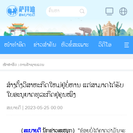
ໜ້າທຳອິດ
ຂ່າວສຳຄັນ
ຫົວຂໍ້ສະເພາະ
ວິດີໂອ
ໜ້າທຳອິດ
>
ການຄ້າຊາຍແດນ
ສ້າງຕັ້ງວິສາຫະກິດໃຫມ່ຢູ່ບໍ່ຫານ ແຕ່ສາມາດໄດ້ຮັບ
ໃບອະນຸຍາດທຸລະກິດຢູ່ຄຸນໝິງ
ສະບາຍດີ
|
2023-05-25 00:00
（
ສະບາຍດີ
ນັກຂ່າວສະໜຸກ）
"ຂ້ອຍບໍ່ໄດ້ຄາດວ່າມັນຈະ