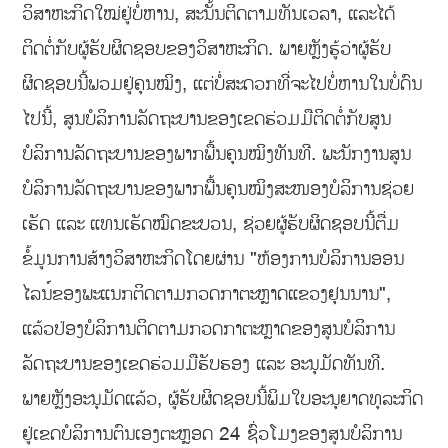
ວິສາຫະກິດໃໝ່ຢູ່ບໍ່ຫານ, ສະນັ້ນຕິດຕາມທັນເວລາ, ແລະໄດ້
ຕິດຕໍ່ກັບຜູ້ຮັບຜິດຊອບຂອງວິສາຫະກິດ. ພາຍຫຼັງຮູ້ວ່າຜູ້ຮັບ
ຜິດຊອບນີ້ພວມຢູ່ຄຸນໝິງ, ແຕ່ບໍ່ສະດວກທີ່ຈະໄປບໍ່ຫານໃນບໍ່ດົນ
ໄປນີ້, ສູນບໍລິການລັດຖະບານຂອງເຂດຮ່ວມມືຕິດຕໍ່ກັບສູນ
ບໍລິການລັດຖະບານຂອງພາກພື້ນຄຸນໝິງທັນທີ. ພະນັກງານສູນ
ບໍລິການລັດຖະບານຂອງພາກພື້ນຄຸນໝິງສະໜອງບໍລິການຊ່ວຍ
ເຮັດ ແລະ ແທນເຮັດໝົດຂະບວນ, ຊ່ວຍຜູ້ຮັບຜິດຊອບນີ້ຕື່ມ
ຂໍ້ມູນການສ້າງວິສາຫະກິດໂດຍຜ່ານ "ຫ້ອງການບໍລິການອອນ
ໄລນ໌ຂອງພະແນກຕິດຕາມກວດກາຕະຫຼາດແຂວງຢຸນນານ",
ແລ້ວປ່ອງບໍລິການຕິດຕາມກວດກາຕະຫຼາດຂອງສູນບໍລິການ
ລັດຖະບານຂອງເຂດຮ່ວມມືຮັບຮອງ ແລະ ອະນຸມັດທັນທີ.
ພາຍຫຼັງອະນຸມັດແລ້ວ, ຜູ້ຮັບຜິດຊອບນີ້ພິມໃບອະນຸຍາດທຸລະກິດ
ຢູ່ເຂດບໍລິການຕົນເອງຕະຫຼອດ 24 ຊົ່ວໂມງຂອງສູນບໍລິການ