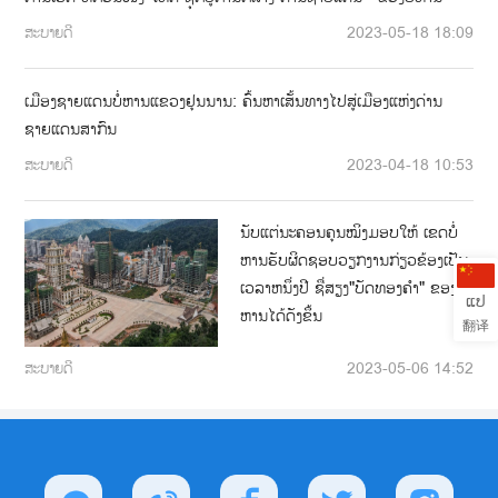
ສະບາຍດີ
2023-05-18 18:09
ເມືອງຊາຍແດນບໍ່ຫານແຂວງຢຸນນານ: ຄົ້ນຫາເສັ້ນທາງໄປສູ່ເມືອງແຫ່ງດ່ານ
ຊາຍແດນສາກົນ
ສະບາຍດີ
2023-04-18 10:53
ນັບແຕ່ນະຄອນຄຸນໝິງມອບໃຫ້ ເຂດບໍ່
ຫານຮັບຜິດຊອບວຽກງານກ່ຽວຂ້ອງເປັນ
ເວລາຫນຶ່ງປີ ຊື່ສຽງ"ບັດທອງຄຳ" ຂອງບໍ່
ແປ
ຫານໄດ້ດັງຂຶ້ນ
翻译
ສະບາຍດີ
2023-05-06 14:52