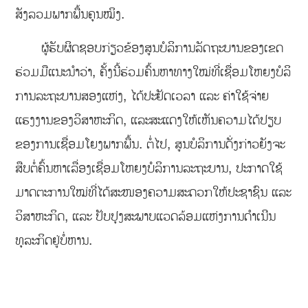
ສັງລວມພາກພື້ນຄຸນໝິງ.
ຜູ້ຮັບຜິດຊອບກ່ຽວຂ້ອງສູນບໍລິການລັດຖະບານຂອງເຂດ
ຮ່ວມມືແນະນໍາວ່າ, ຄັ້ງນີ້ຮ່ວມຄົ້ນຫາທາງໃໝ່ທີ່ເຊື່ອມໂຫຍງບໍລິ
ການລະຖະບານສອງແຫ່ງ, ໄດ້ປະຢັດເວລາ ແລະ ຄ່າໃຊ້ຈ່າຍ
ແຮງງານຂອງວິສາຫະກິດ, ແລະສະແດງໃຫ້ເຫັນຄວາມໄດ້ປຽບ
ຂອງການເຊື່ອມໂຍງພາກພື້ນ. ຕໍ່ໄປ, ສູນບໍລິການດັ່ງກ່າວຍັງຈະ
ສືບຕໍ່ຄົ້ນຫາເລື່ອງເຊື່ອມໂຫຍງບໍລິການລະຖະບານ, ປະກາດໃຊ້
ມາດຕະການໃໝ່ທີ່ໄດ້ສະໜອງຄວາມສະດວກໃຫ້ປະຊາຊົນ ແລະ
ວິສາຫະກິດ, ແລະ ປັບປຸງສະພາບແວດລ້ອມແຫ່ງການດຳເນີນ
ທຸລະກິດຢູ່ບໍ່ຫານ.