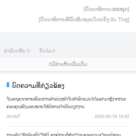
[ບັນນາທິການ:ສະໜຸກ]
[ບັນນາທິການທີ່ຮັບຜິດຊອບໂດຍກົງ:Xu Ting]
ຄຳຄິດເຫັນ
0
ກົດໄລ
0
ບໍ່ມີຄໍາເຫັນເພີ່ມເຕີມ
ບົດຄວາມທີ່ກ່ຽວຂ້ອງ
ໃບອະນຸຍາດຂາຍເຮືອນການຄ້າລ່ວງໜ້າໃບທໍາອິດແມ່ນໄດ້ອອກມາຫຼັງຈາກນະ
ຄອນຄຸນໝິງມອບໝາຍໃຫ້ບໍ່ຫານດຳເນີນວຽກງານ
ສະບາຍດີ
2023-05-16 10:42
ການເຮັດ“ຫົກອັນໜຶ່ງ”ໃຫ້ດີ ຊຸກຍູ້ການກໍ່ສ້າງ"ດ່ານຊາຍແດນ+"ຂອງບໍ່ຫານ