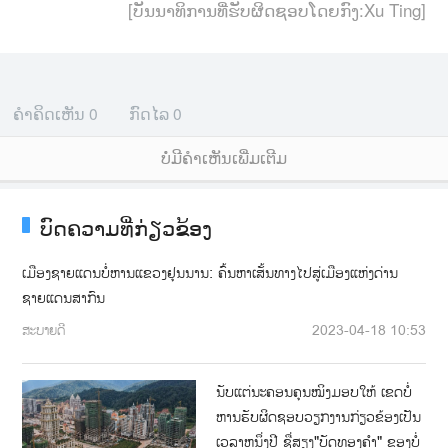
[ບັນນາທິການທີ່ຮັບຜິດຊອບໂດຍກົງ:Xu Ting]
ຄຳຄິດເຫັນ
0
ກົດໄລ
0
ບໍ່ມີຄໍາເຫັນເພີ່ມເຕີມ
ບົດຄວາມທີ່ກ່ຽວຂ້ອງ
ເມືອງຊາຍແດນບໍ່ຫານແຂວງຢຸນນານ: ຄົ້ນຫາເສັ້ນທາງໄປສູ່ເມືອງແຫ່ງດ່ານ
ຊາຍແດນສາກົນ
ສະບາຍດີ
2023-04-18 10:53
ນັບແຕ່ນະຄອນຄຸນໝິງມອບໃຫ້ ເຂດບໍ່
ຫານຮັບຜິດຊອບວຽກງານກ່ຽວຂ້ອງເປັນ
ເວລາຫນຶ່ງປີ ຊື່ສຽງ"ບັດທອງຄຳ" ຂອງບໍ່