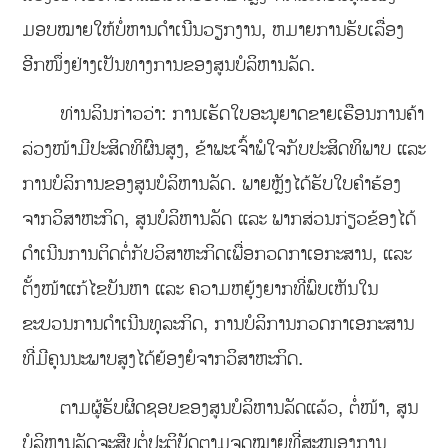
ມອບໝາຍໃຫ້ບໍ່ຫານດຳເນີນວຽກງານ, ຫມາຍການຮັບເລື່ອງ
ອີກໜຶ່ງຢ່າງເປັນທາງການຂອງສູນບໍລິຫານລັດ.
ທ່ານລິນກ່າວວ່າ: ການເຮັດໃບອະນຸຍາດຂາຍເຮືອນການຄ້າ
ລ່ວງໜ້າມີປະສິດທິຜົນສູງ, ຂ້າພະເຈົ້າພໍໃຈກັບປະສິດທິພາບ ແລະ
ການບໍລິການຂອງສູນບໍລິຫານລັດ. ພາຍຫຼັງໄດ້ຮັບໃບຄຳຮ້ອງ
ຈາກວິສາຫະກິດ, ສູນບໍລິຫານລັດ ແລະ ພາກສ່ວນກ່ຽວຂ້ອງໄດ້
ດຳເນີນການຕິດຕໍ່ກັບວິສາຫະກິດເພື່ອກວດກາເອກະສານ, ແລະ
ຕັ້ງໜ້າແກ້ໄຂບັນຫາ ແລະ ຄວາມຫຍຸ້ງຍາກທີ່ພົບເຫັນໃນ
ຂະບວນການດຳເນີນທຸລະກິດ, ການບໍລິການກວດກາເອກະສານ
ທີ່ມີຄຸນນະພາບສູງໄດ້ຍ້ອງຍໍຈາກວິສາຫະກິດ.
ຕາມຜູ້ຮັບຜິດຊອບຂອງສູນບໍລິຫານລັດແລ້ວ, ຕໍ່ໜ້າ, ສູນ
ບໍລິຫານລັດຈະສືບຕໍ່ປະຕິບັດຕາມຈຸດໝາຍທີ່ສະໜອງການ