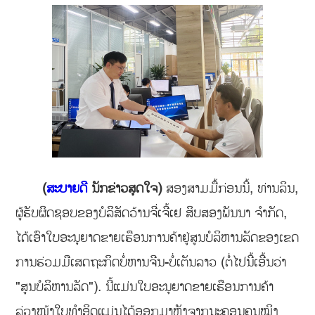
(
ສະບາຍດີ
ນັກຂ່າວສຸດໃຈ)
ສອງສາມມື້ກ່ອນນີ້, ທ່ານລິນ,
ຜູ້ຮັບຜິດຊອບຂອງບໍລິສັດວ້ານຈີ່ເຈີ້ເຢ ສິບສອງພັນນາ ຈຳກັດ,
ໄດ້ເອົາໃບອະນຸຍາດຂາຍເຮືອນການຄ້າຢູ່ສູນບໍລິຫານລັດຂອງເຂດ
ການຮ່ວມມືເສດຖະກິດບໍ່ຫານຈີນ-ບໍ່ເຕັນລາວ (ຕໍ່ໄປນີ້ເອີ້ນວ່າ
"ສູນບໍລິຫານລັດ"). ນີ້ແມ່ນໃບອະນຸຍາດຂາຍເຮືອນການຄ້າ
ລ່ວງໜ້າໃບທໍາອິດແມ່ນໄດ້ອອກມາຫຼັງຈາກນະຄອນຄຸນໝິງ