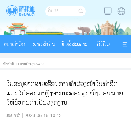
ໜ້າທຳອິດ
ຂ່າວສຳຄັນ
ຫົວຂໍ້ສະເພາະ
ວິດີໂອ
ໜ້າທຳອິດ
>
ການຄ້າຊາຍແດນ
ໃບອະນຸຍາດຂາຍເຮືອນການຄ້າລ່ວງໜ້າໃບທໍາອິດ
ແມ່ນໄດ້ອອກມາຫຼັງຈາກນະຄອນຄຸນໝິງມອບໝາຍ
ໃຫ້ບໍ່ຫານດຳເນີນວຽກງານ
ສະບາຍດີ
|
2023-05-16 10:42