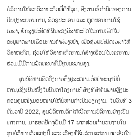
ບໍລິການໃຫ້ແກ່ວິສາຫະກິດທີ່ດີທີ່ສຸດ, ອີງຕາມຂໍ້ກໍານົດຂອງການ
ປັບປຸງຂະບວນການ, ລົດອຸປະກອນ ແລະ ຫຼຸດຜ່ອນການໃຊ້
ເວລາ, ຍົກສູງປະສິດທິຜົນຂອງວິສາຫະກິດໃນການເຮັດໃບ
ອະນຸຍາດຂາຍເຮືອນການຄ້າລ່ວງໜ້າ, ເພື່ອຊ່ວຍປະຢັດເວລາໃຫ້
ວິສາຫະກິດ, ຊ່ວຍໃຫ້ວິສາຫະກິດການກໍ່ສ້າງເຮືອນໃນເຂດການ
ຮ່ວມມືມີການພັດທະນາທີ່ມີຄຸນນະພາບສູງ.
ສູນບໍລິຫານລັດດັ່ງກ່າວຕັ້ງຢູ່ສະໜາມຕໍ່ໜ້າສະຖານີບໍ່
ຫານ,ເຊິ່ງເປັນໜຶ່ງໃນບັນດາໂຄງການກໍ່ສ້າງທີ່ສຳຄັນພາຍຫຼັງນະ
ຄອນຄຸນໝິງມອບໝາຍໃຫ້ບໍ່ຫານດຳເນີນວຽກງານ. ໃນວັນທີ 3
ທັນວາປີ 2022, ສູນບໍລິຫານລັດໄດ້ເປີດການບໍລິການຢ່າງເປັນ
ທາງການ, ມາຮອດປັດຈຸບັນມີ 17 ພາກສ່ວນດຳນວນງານໃນ
ສູນບໍລິຫານລັດແຫ່ງນີ້ ແລະ ເລື່ອງທີ່ຮັບລ້ວນແຕ່ສາມາດເຮັດໃນ