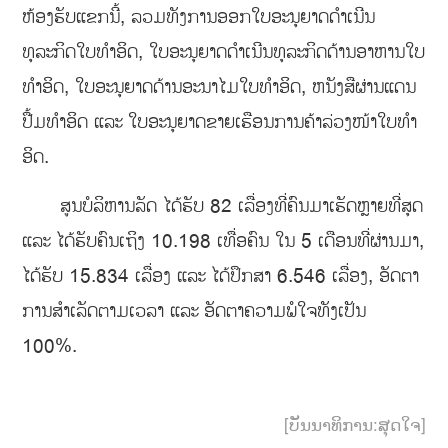
ຫ້ອງຮັບແຂກນີ້, ລວມທັງການອອກໃບອະນຸຍາດດຳເນີນ
ທຸລະກິດໃບທຳອິດ, ໃບອະນຸຍາດດຳເນີນທຸລະກິດດ້ານອາຫານໃບ
ທໍາອິດ, ໃບອະນຸຍາດດ້ານອະນາໄມໃບທໍາອິດ, ຫນັງສືຜ່ານແດນ
ປື້ມທໍາອິດ ແລະ ໃບອະນຸຍາດຂາຍເຮືອນການຄ້າລ່ວງໜ້າໃບທໍາ
ອິດ.
ສູນບໍລິຫານລັດ ໄດ້ຮັບ 82 ເລື່ອງທີ່ຄົນມາເຮັດຫຼາຍທີ່ສຸດ
ແລະ ໄດ້ຮັບຄົນເຖິງ 10.198 ເທື່ອຄົນ ໃນ 5 ເດືອນທີ່ຜ່ານມາ,
ໄດ້ຮັບ 15.834 ເລື່ອງ ແລະ ໄດ້ປຶກສາ 6.546 ເລື່ອງ, ອັດຕາ
ການສຳເລັດຕາມເວລາ ແລະ ອັດຕາຄວາມພໍໃຈທັງເປັນ
100%.
[ບັນນາທິການ:ສຸດໃຈ]