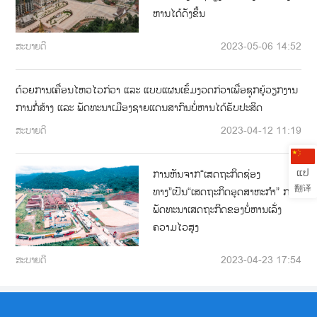
ຫານໄດ້ດັງຂຶ້ນ
ສະບາຍດີ
2023-05-06 14:52
ດ້ວຍການເຄື່ອນໄຫວໄວກ່ວາ ແລະ ແບບແຜນເຂັ້ມງວດກ່ວາເພື່ອຊຸກຍູ້ວຽກງານ
ການກໍ່ສ້າງ ແລະ ພັດທະນາເມືອງຊາຍແດນສາກົນບໍ່ຫານໄດ້ຮັບປະສິດ
ສະບາຍດີ
2023-04-12 11:19
ແປ
ການຫັນຈາກ“ເສດຖະກິດຊ່ອງ
翻译
ທາງ”ເປັນ“ເສດຖະກິດອຸດສາຫະກໍາ” ການ
ພັດທະນາເສດຖະກິດຂອງບໍ່ຫານເລັ່ງ
ຄວາມໄວສູງ
ສະບາຍດີ
2023-04-23 17:54