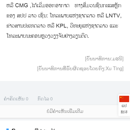
ຫລື CMG ,ໄດ້ເລີ່ມອອກອາກາດ ທາງສື່ມວນຊົນກະແສຫຼັກ
ຂອງ ສປປ ລາວ ເຊັ່ນ: ໂທລະພາບແຫ່ງຊາດລາວ ຫລື LNTV,
ຂ່າວສານປະເທດລາວ ຫລື KPL, ວິທະຍຸແຫ່ງຊາດລາວ ແລະ
ໂທລະພາບນະຄອນຫຼວງວຽງຈັນຢ່າງລຽນຕິດ.
[ບັນນາທິການ:ມະນິ]
[ບັນນາທິການທີ່ຮັບຜິດຊອບໂດຍກົງ:Xu Ting]
ຄຳຄິດເຫັນ
0
ກົດໄລ
0
ແປ
ບໍ່ມີຄໍາເຫັນເພີ່ມເຕີມ
翻译