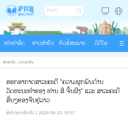
ໜ້າທຳອິດ
ຂ່າວສຳຄັນ
ຫົວຂໍ້ສະເພາະ
ວິດີໂອ
ໜ້າທຳອິດ
>
ຂ່າວສຳຄັນ
ອອກອາກາດສາລະຄະດີ “ຄວາມຜູກພັນດ້ານ
ວັດທະນະທຳຂອງ ທ່ານ ສີ ຈິ້ນຜິງ” ແລະ ສາລະຄະດີ
ອື່ນໆຂອງຈີນຢູ່ລາວ
ສຳນັກຂ່າວຊິນຫົວ
|
2026-06-23 16:57