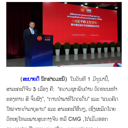
（
ສະບາຍດີ
ນັກຂ່າວມະນິ）
ໃນວັນທີ 1 ມິຖຸນານີ້,
ສາລະຄະດີຈີນ 3 ເລື່ອງ ຄື: “ຄວາມຜູກພັນດ້ານ ວັດທະນະທຳ
ຂອງທ່ານ ສີ ຈິ້ນຜິງ”, “ການນຳພາທີ່ໂດດເດັ່ນ” ແລະ “ແນວຄິດ
ໃໝ່ຈາກຕຳລາບູຮານ” ແລະ ສາລະຄະດີອື່ນໆ, ເຊິ່ງຜະລິດໂດຍ
ວິທະຍຸໂທລະພາບສູນກາງຈີນ ຫລື CMG ,ໄດ້ເລີ່ມອອກ