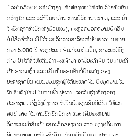
ມໍລະດົກວັດທະນະທຳຢ່າງສູງ, ທັງສ່ອງແສງໃຫ້ເຫັນວິໄສທັດອັນ
ກວ້າງໄກ ແລະ ສະຕິປັນຍາດ້ານ ການບໍລິຫານປະເທດ, ແລະ ນ້ຳ
ໃຈຮັກຊາດທີ່ເລິກເຊິ່ງຮ້ອນແຮງ, ຕະຫຼອດຮອດຄວາມຮັກອັນ
ບໍ່ມີຂີດຈຳກັດ ທີ່ມີຕໍ່ປະຫວັດສາດອາລິຍະທຳອັນຍາວນານຫຼາຍ
ກວ່າ 5.000 ປີ ຂອງປະເທດຈີນ.ພ້ອມກັນນັ້ນ, ສາລະຄະດີດັ່ງ
ກ່າວ ຍັງໄດ້ຊີ້ໃຫ້ເຫັນຢ່າງຈະແຈ້ງວ່າ ອາລິຍະທຳຈີນ ໃນຖານະທີ່
ເປັນຮາກເຫງົ້າ ແລະ ເປັນທຶນຮອນອັນບໍ່ບົກແຫ້ງ ຂອງ
ປະຊາຊາດນັ້ນ ແມ່ນພວມຊຸກຍູ້ໃຫ້ປະເທດຈີນ ບັນລຸຄວາມໄຟ່
ຝັນອັນຍິ່ງໃຫຍ່ ໃນການຟື້ນຟູຄວາມຈະເລີນຮຸ່ງເຮືອງຂອງ
ປະຊາຊາດ. ເຊິ່ງສິ່ງດັ່ງກ່າວ ຖືເປັນບົດຮຽນອັນດີເລີດ ໃຫ້ແກ່
ສປປ ລາວ ໃນການປົກປັກຮັກສາ ແລະ ເສີມຂະຫຍາຍ
ວັດທະນະທຳອັນເປັນເອກະລັກຂອງຊາດ ລາວ ຄຽງຄູ່ກັບການ
ພັດທະນາເສດຖະກິດ-ສັງຄົມ, ພ້ອມທັງເປັນແບບຢ່າງ ແລະ