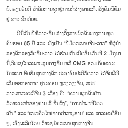
ບົດຮຽນອັນດີ ສຳລັບການຊຸກຍູ້ການກໍ່ສ້າງພາລະກິດສັງຄົມນິຍົມ
ຢູ່ ລາວ ອີກດ້ວຍ.
ປີນີ້ເປັນປີທີ່ລາວ-ຈີນ ສ້າງຕັ້ງສາຍພົວພັນທາງການທູດ
ຄົບຮອບ 65 ປີ ແລະ ທັງເປັນ “ປີມິດຕະພາບຈີນ-ລາວ” ທີ່ຜູ້ນຳ
ສອງພັກສອງລັດຈີນ-ລາວ ໄດ້ຮ່ວມກັນເປີດຂຶ້ນ.ວັນທີ 2 ມິຖຸນາ
ນີ້,ວິທະຍຸໂທລະພາບສູນກາງຈີນ ຫລື CMG ຮ່ວມກັບຄະນະ
ໂຄສະນາ ອົບຮົມສູນກາງພັກ ປະຊາຊົນປະຕິວັດລາວ ໄດ້ຈັດພິທີ
ເລີ່ມອອກອາກາດ ຢູ່ນະຄອນ ຫຼວງວຽງຈັນ, ສປປ
ລາວ.ສາລະຄະດີຈີນ 3 ເລື່ອງ ຄື: “ຄວາມຜູກພັນດ້ານ
ວັດທະນະທຳຂອງທ່ານ ສີ ຈິ້ນຜິງ”, “ການນຳພາທີ່ໂດດ
ເດັ່ນ” ແລະ “ແນວຄິດໃໝ່ຈາກຕຳລາບູຮານ” ແລະ ສາລະຄະດີອື່ນ
ໆ, ເຊິ່ງຜະລິດໂດຍ ວິທະຍຸໂທລະພາບສູນກາງຈີນ