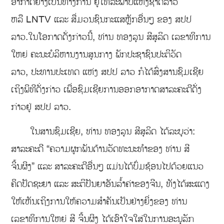
ອາກາດຢ່າງເປັນທາງການ ຢູ່ໂທລະພາບແຫ່ງຊາດລາວ
ຫລື LNTV ແລະ ສື່ມວນຊົນກະແສຫຼັກອື່ນໆ ຂອງ ສປປ
ລາວ.ໃນໂອກາດດັ່ງກ່າວນີ້, ທ່ານ ທອງລຸນ ສີສຸລິດ ເລຂາທິການ
ໃຫຍ່ ຄະນະບໍລິຫານງານສູນກາງ ພັກປະຊາຊົນປະຕິວັດ
ລາວ, ປະທານປະເທດ ແຫ່ງ ສປປ ລາວ ກໍໄດ້ສົ່ງສານຊົມເຊີຍ
ເຖິງພິທີດັ່ງກ່າວ ເພື່ອຊົມເຊີຍການອອກອາກາດສາລະຄະດີດັ່ງ
ກ່າວຢູ່ ສປປ ລາວ.
ໃນສານຊົມເຊີຍ, ທ່ານ ທອງລຸນ ສີສຸລິດ ໄດ້ລະບຸວ່າ:
ສາລະຄະດີ “ຄວາມຜູກພັນດ້ານວັດທະນະທຳຂອງ ທ່ານ ສີ
ຈິ້ນຜິງ” ແລະ ສາລະຄະດີອື່ນໆ ແມ່ນໄດ້ບົ່ມຊ້ອນໄປດ້ວຍແນວ
ຄິດປັດຊະຍາ ແລະ ສະຕິປັນຍາອັນລ້ຳຄ່າຂອງຈີນ, ທັງໄດ້ສະແດງ
ໃຫ້ເຫັນເຖິງການໃຫ້ຄວາມສຳຄັນເປັນຢ່າງຍິ່ງຂອງ ທ່ານ
ເລຂາທິການໃຫຍ່ ສີ ຈິ້ນຜິງ ໄດ້ເອົາໃຈໃສ່ໃນການອະນຸລັກ