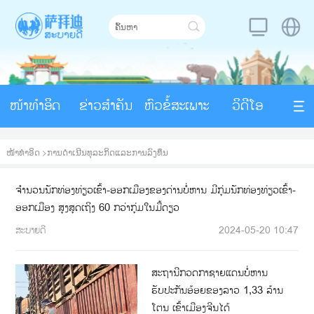
ໜ້າທຳອິດ
ຂ່າວສຳຄັນ
ຫົວຂໍ້ສະເພາະ
ວິດີໂອ
ໜ້າທຳອິດ
>
ການດໍາເນີນທຸລະກິດແລະການລົງທຶນ
ຈໍານວນນັກທ່ອງທ່ຽວເຂົ້າ-ອອກເມືອງຂອງດ່ານບໍ່ຫານ ມີກຸ່ມນັກທ່ອງທ່ຽວເຂົ້າ-
ອອກເມືອງ ສູງສຸດເຖິງ 60 ກວ່າກຸ່ມໃນມື້ດຽວ
ສະບາຍດີ
2024-05-20 10:47
ສະຖານີກວດກາຊາຍແດນບໍ່ຫານ
ຮັບປະກັນອ້ອຍຂອງລາວ 1,33 ລ້ານ
ໂຕນ ເຂົ້າເມືອງຈີນໄດ້