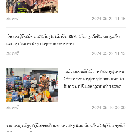
ສະບາຍດີ
2024-05-22 11:16
ຈຳນວນຜູ້ຄົນເຂົ້າ-ອອກເມືອງໄດ້ເພີ່ມຂຶ້ນ 89% ເມື່ອທຽບໃສ່ໄລຍະດຽວກັນ
ແລະ ສຸມໃສ່ການສ້າງເມືອງດ່ານສາກົນບໍ່ຫານ
ສະບາຍດີ
2024-05-22 11:13
ຜະລິດຕະພັນທີ່ດີເລີດຈາກແຂວງຢຸນນານ
ໄດ້ຫວາງສະແດງຢູ່ຕາງປະໄທດ ແລະ ໄດ້
ຮັບຄວາມນິຍົມຂອງລູກຄ້າຕ່າງປະເທດ
ສະບາຍດີ
2024-05-10 00:00
ນະຄອນຄຸນມິງຊຸກຍູ້ວິສາຫະກິດຂະຫນາດກາງ ແລະ ນ້ອຍກ້າວໄປສູ່ທິດທາງທີ່ມີ