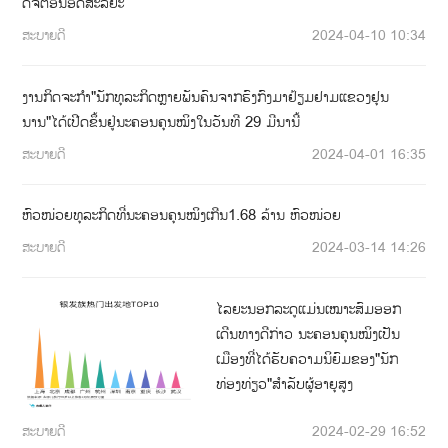
ດີຈີຕອນອັດສະລິຍະ
ສະບາຍດີ
2024-04-10 10:34
ງານກິດຈະກໍາ"ນັກທຸລະກິດຫຼາຍພັນຄົນຈາກຮົງກົງມາຢ້ຽມຢາມແຂວງຢຸນ
ນານ"ໄດ້ເປີດຂຶ້ນຢູ່ນະຄອນຄຸນໝິງໃນວັນທີ 29 ມີນານີ້
ສະບາຍດີ
2024-04-01 16:35
ຫົວໜ່ວຍທຸລະກິດທີ່ນະຄອນຄຸນໝິງເກີນ1.68 ລ້ານ ຫົວໜ່ວຍ
ສະບາຍດີ
2024-03-14 14:26
ໄລຍະນອກລະດູແມ່ນເໝາະສົມອອກ
ເດີນທາງດີກ່າວ ນະຄອນຄຸນໝິງເປັນ
ເມືອງທີ່ໄດ້ຮັບຄວາມນິຍົມຂອງ"ນັກ
ທ່ອງທ່ຽວ"ສໍາລັບຜູ້ອາຍຸສູງ
ສະບາຍດີ
2024-02-29 16:52