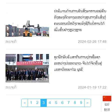
ປະລິມານດ້ານການຂົນສົ່ງອາຫານແຊ່ເຢັນ
ທັງສອງທິດທາງລະຫວ່າງສູນກາງຂົນສົ່ງຕູ້
ຄອນເທນເນີຫວັງເຈຍອິງຊີກັບບໍ່ຫານໄດ້
ເພີ່ມຂຶ້ນຢ່າງຫຼວງຫຼາຍ
ສະບາຍດີ
2024-02-26 17:48
ຊຸດຝຶກອົບຮົມສາກົນການປູກເຊື້ອຊາ
ລະຫວ່າງປະເທດລາວ-ຈີນໄດ້ຈັດຂຶ້ນຢູ່
ມະຫາວິທະຍາໄລ ຟູເຮີ
ສະບາຍດີ
2024-01-19 17:22
«
1
2
3
4
5
6
7
8
9
»
ແປ
翻译