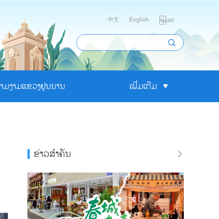
中文
English
မြန်မာ
າມງາມແຂວງຢຸນນານ
ເພີ່ມເຕີມ
ຂ່າວສຳຄັນ