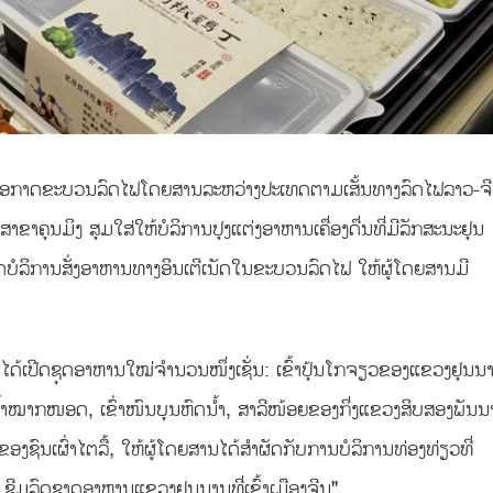
່ອງໃນໂອກາດຂະບວນລົດໄຟໂດຍສານລະຫວ່າງປະເທດຕາມເສັ້ນທາງລົດໄຟລາວ-ຈ
ສາຂາຄຸນມິງ ສຸມໃສ່ໃຫ້ບໍລິການປຸງແຕ່ງອາຫານເຄື່ອງດື່ນທີ່ມີລັກສະນະຢຸນ
ບໍລິການສັ່ງອາຫານທາງອິນເຕີເນັດໃນຂະບວນລົດໄຟ ໃຫ້ຜູ້ໂດຍສານມີ
ໄດ້ເປີດຊຸດອາຫານໃໝ່ຈຳນວນໜຶ່ງເຊັ່ນ: ເຂົ້າປຸ້ນໂກຈຽວຂອງແຂວງຢຸນນ
ນໍ້າໝາກໜອດ, ເຂົ່າໜົນບຸນຫົດນ້ຳ, ສາລີໜ້ອຍຂອງກິ່ງແຂວງສິບສອງພັນນ
ດຂອງຊົນເຜົ່າໄຕລື້, ໃຫ້ຜູ້ໂດຍສານໄດ້ສຳຜັດກັບການບໍລິການທ່ອງທ່ຽວທີ່
 ຊີມລົດຊາດອາຫານແຂວງຢຸນນານທີ່ເຂົ້າເມືອງຈີນ".