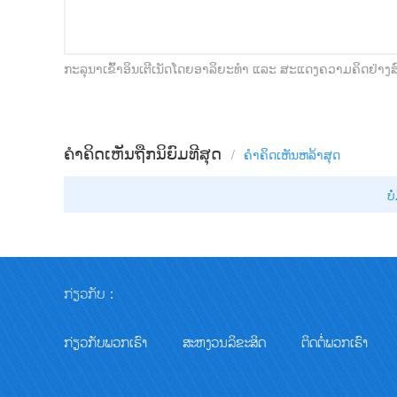
ກະລຸນາເຂົ້າອິນເຕີເນັດໂດຍອາລິຍະທໍາ ແລະ ສະແດງຄວາມຄິດຢ່າງ
ຄຳຄິດເຫັນຖືກນິຍົມທີສຸດ
/
ຄຳຄິດເຫັນ​ຫລ້າ​ສຸດ
ບໍ
ກ່ຽວກັບ：
ກ່ຽວກັບພວກເຮົາ
ສະຫງວນລິຂະສິດ
ຕິດຕໍ່ພວກເຮົາ