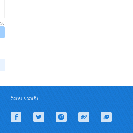
250
ຕິດຕາມພວກເຮົາ: