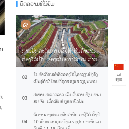
ບົດຄວາມທີ່ນິຍົມ
ີນ
ການຍົກລະດັບການຂົນສົ່ງສິນຄ້າຜ່ານ
ຕ່ອງໂສ້ເຢັນ ຂອງເສັ້ນທາງລົດໄຟ ລາວ-
ຈີນ ຊ່ວຍໃຫ້ໝາກຖົ່ວລຽນ "ສົ່ງເຖິງຢ່າງ
ໃນຫ້າເດືອນທຳອິດຂອງປີນີ້,ອາຊຽນຍັງຄົງ
ແປ
ສົດໃໝ່" ຂ້າມຊາດ
02
翻译
ເປັນຄູ່ຄ້າທີ່ໃຫຍ່ທີ່ສຸດຂອງແຂວງຢຸນນານ
ປະທານປະເທດລາວ ເລີ່ມຕົ້ນການຢ້ຽມຢາມ
ານ
03
ສປ ຈີນ ເພື່ອເສີມສ້າງສາຍພົວພັນ
າ,
ຈັດງານວາງສະແດງສິນຄ້າຈີນ-ອາຊີໃຕ້ ຄັ້ງທີ
10 ທີ່ນະຄອນຄຸນໝິງແຂວງຢຸນນານຈີນແຕ່
04
ວັນທີ 11-16 ມິຖຸນານີ້