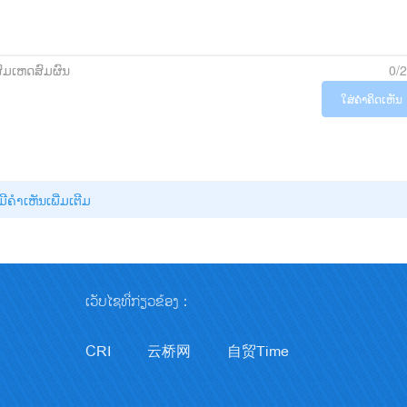
ສົມເຫດສົມຜົນ
0/
ໃສ່ຄຳຄິດເຫັນ
່ມີຄໍາເຫັນເພີ່ມເຕີມ
ເວັບໄຊທີ່ກ່ຽວຂ້ອງ：
CRI
云桥网
自贸Time