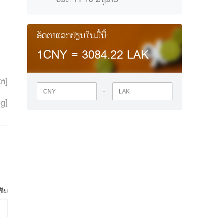
ອັດຕາແລກປ່ຽນໃນມື້ນີ້:
1CNY =
3084.22
LAK
ລາ]
-
ng]
ຫັນ