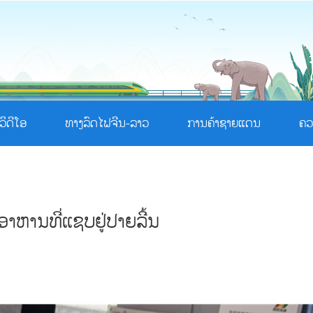
ວິດີໂອ
ທາງລົດໄຟຈີນ-ລາວ
ການຄ້າຊາຍແດນ
ຄວ
າຫານທີ່ແຊບຢູ່ປາຍລີ້ນ