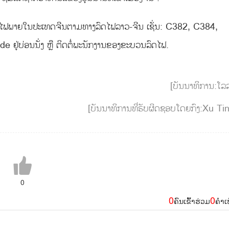
ລົດໄຟພາຍໃນປະເທດຈີນຕາມທາງລົດໄຟລາວ-ຈີນ ເຊັ່ນ: C382, C384,
ຢູ່ບ່ອນນັ່ງ ຫຼື ຕິດຕໍ່ພະນັກງານຂອງຂະບວນລົດໄຟ.
[ບັນນາທິການ:ໂລ
[ບັນນາທິການທີ່ຮັບຜິດຊອບໂດຍກົງ:Xu Ti
0
0
0
ຄົນເຂົ້າຮ່ວມ
ຄຳເ