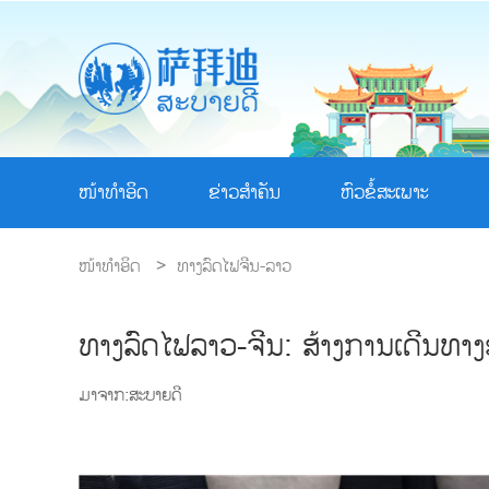
ໜ້າທຳອິດ
ຂ່າວສຳຄັນ
ຫົວຂໍ້ສະເພາະ
ໜ້າທຳອິດ
>
ທາງລົດໄຟຈີນ-ລາວ
ທາງລົດໄຟລາວ-ຈີນ: ສ້າງການເດີນທາງອ
ມາຈາກ:ສະບາຍດີ