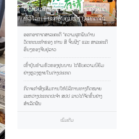
ກິ່ນຫອມກາເຟຄຸນໝິງ ລົດຊາດເຊື່ອມຕໍ່
ທົ່ວໂລກ | ນະຄອນຄຸນໝິງ ປະເທດຈີນ
ການເຊື້ອເຊີນທ່ານຊິມກາເຟຢຸນນານ
ອອກອາກາດສາລະຄະດີ “ຄວາມຜູກພັນດ້ານ
ວັດທະນະທຳຂອງ ທ່ານ ສີ ຈິ້ນຜິງ” ແລະ ສາລະຄະດີ
ອື່ນໆຂອງຈີນຢູ່ລາວ
ເຂົ້າປຸ້ນຂ້າມຂົວຂອງຢຸນນານ ໄດ້ຮັບຄວາມນິຍົມ
ຢ່າງຫຼວງຫຼາຍໃນຕ່າງປະເທດ
ກິດຈະກຳສົ່ງເສີມການໃຫ້ບໍລິການທາງກົດໝາຍ
ລະຫວ່າງປະເທດປະຈຳ ສປປ ລາວໄດ້ຈັດຂຶ້ນຢ່າງ
ສຳເລັດຜົນ
ເພີ່ມເຕີມ