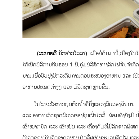
（
ສະບາຍດີ
ນັກຂ່າວໂລລາ）
ເມື່ອບໍ່ດົນມານີ້,ເນື
ໄດ້ເປີດບໍລິການຄົບຮອບ 1 ປີ,ກຸ່ມບໍລິສັດທາງລົດໄຟຈີນຈຳກັດ
ນານ,ເພື່ອປັບປຸງຍົກລະດັບການຕອບສະໜອງອາຫານ ແລະ ເປີດ
ອາຫານປະເພດຕ່າງໆ ແລະ ມີລົດຊາດຫຼາຍຂຶ້ນ.
ໃນໄລຍະໂອກາດບຸນຫົດນ້ຳທີ່ກິ່ງແຂວງສິບສອງພັນນາ, 
ແລະ ອາຫານລົດຊາດພິເສດຂອງຊົນເຜົ່າໄຕລື້. ພ້ອມທັງຍັງມີ 
ເຂົ້າໝາກນັດ ແລະ ເຂົ່າໜົນ ແລະ ເຄື່ອງດື່ມທີ່ມີລົດຊາດພິເສ
ດີເລີດຂອງ"ກິນລົດຊາດອາຫານໄຕລື້ຢູ່ເທິງຂະບວນລົດໄຟ ແລະ