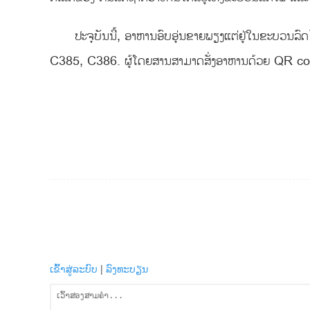
ປະຈຸບັນນີ້, ອາຫານອົບອຸ່ນຂາຍພຽງແຕ່ຢູ່ໃນຂະບວນ
C385, C386. ຜູ້ໂດຍສານສາມາດສັ່ງອາຫານດ້ວຍ QR code 
ເຂົ້າສູ່ລະບົບ
|
ລົງທະບຽນ