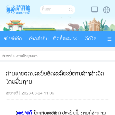
ໜ້າທຳອິດ
ຂ່າວສຳຄັນ
ຫົວຂໍ້ສະເພາະ
ວິດີໂອ
ໜ້າທຳອິດ
>
ການຄ້າຊາຍແດນ
ດ່ານຊາຍແດນລະບົບອັດສະລິຍະບໍ່ຫານສ້າງສໍາເລັດ
ໂດຍພື້ນຖານ
ສະບາຍດີ
|
2023-03-24 11:06
(
ສະບາຍດີ
ນັກຂ່າວສະໜຸກ)
ປະຈຸບັນນີ້, ການກໍ່ສ້າງດ່ານ