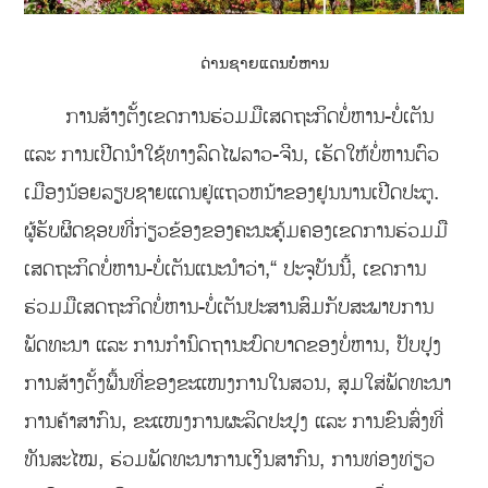
ດ່ານຊາຍແດນບໍ່ຫານ
ການສ້າງຕັ້ງເຂດການຮ່ວມມືເສດຖະກິດບໍ່ຫານ-ບໍ່ເຕັນ
ແລະ ການເປີດນໍາໃຊ້ທາງລົດໄຟລາວ-ຈີນ, ເຮັດໃຫ້ບໍ່ຫານຕົວ
ເມືອງນ້ອຍລຽບຊາຍແດນຢູ່ແຖວຫນ້າຂອງຢູນນານເປີດປະຕູ.
ຜູ້ຮັບຜິດຊອບທີ່ກ່ຽວຂ້ອງຂອງຄະນະຄຸ້ມຄອງເຂດການຮ່ວມມື
ເສດຖະກິດບໍ່ຫານ-ບໍ່ເຕັນແນະນໍາວ່າ,“ ປະຈຸບັນນີ້, ເຂດການ
ຮ່ວມມືເສດຖະກິດບໍ່ຫານ-ບໍ່ເຕັນປະສານສົມກັບສະພາບການ
ພັດທະນາ ແລະ ການກໍານົດຖານະບົດບາດຂອງບໍ່ຫານ, ປັບປຸງ
ການສ້າງຕັ້ງພື້ນທີ່ຂອງຂະແໜງການໃນສວນ, ສຸມໃສ່ພັດທະນາ
ການຄ້າສາກົນ, ຂະແໜງການຜະລິດປະປຸງ ແລະ ການຂົນສົ່ງທີ່
ທັນສະໄໝ, ຮ່ວມພັດທະນາການເງິນສາກົນ, ການທ່ອງທ່ຽວ