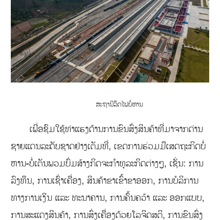
ສະຖານີລົດໄຟບໍ່ຫານ
ເພີ່ອຊົມໃຊ້ທ່າແຮງດ້ານການຂົນສົ່ງສິນຄ້າທີ່ມາຈາກດ່ານ
ຊາຍແດນລະດັບຊາດຢ່າງເຕັມທີ່, ເຂດການຮ່ວມມືເສດຖະກິດບໍ່
ຫານ-ບໍ່ເຕັນພວມບົ່ມສ້າງກິດຈະກໍາທຸລະກິດຕ່າງໆ, ເຊັ່ນ: ການ
ລົງທຶນ, ການເຊົ່າເຄື່ອງ, ສິນຄ້າຂາເຂົ້າຂາອອກ, ການບໍລິການ
ທາງການເງິນ ແລະ ທະນາຄານ, ການຄົ້ນຄວ້າ ແລະ ອອກແບບ,
ການສະແດງສິນຄ້າ, ການສົ່ງເຄື່ອງດ້ວຍໂລຈິດສຕິ, ການຂົນສົ່ງ