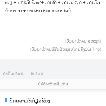
ແຕ່ງ + ການເກັບຮັກສາ+ ການຄ້າ + ການກວດກາ + ການກັກ
ກັນພະຍາດ + ການຜ່ານດ່ານແບບອອບໄລນ໌.
[ບັນນາທິການ:ສະໜຸກ]
[ບັນນາທິການທີ່ຮັບຜິດຊອບໂດຍກົງ:Xu Ting]
ຄຳຄິດເຫັນ
0
ກົດໄລ
0
ບໍ່ມີຄໍາເຫັນເພີ່ມເຕີມ
ບົດຄວາມທີ່ກ່ຽວຂ້ອງ