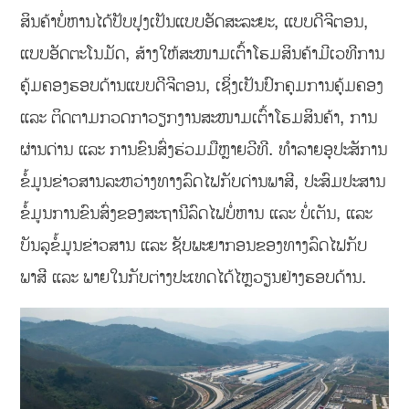
ສິນຄ້າບໍ່ຫານໄດ້ປັບປຸງເປັນແບບອັດສະລະຍະ, ແບບດີຈີຕອນ,
ແບບອັດຕະໂນມັດ, ສ້າງໃຫ້ສະໜາມເຕົ້າໂຮມສິນຄ້າມີເວທີການ
ຄຸ້ມຄອງຮອບດ້ານແບບດີຈີຕອນ, ເຊິ່ງເປັນປົກຄຸມການຄຸ້ມຄອງ
ແລະ ຕິດຕາມກວດກາວຽກງານສະໜາມເຕົ້າໂຮມສິນຄ້າ, ການ
ຜ່ານດ່ານ ແລະ ການຂົນສົ່ງຮ່ວມມືຫຼາຍວີທີ. ທໍາລາຍອຸປະສັການ
ຂໍ້ມູນຂ່າວສານລະຫວ່າງທາງລົດໄຟກັບດ່ານພາສີ, ປະສົມປະສານ
ຂໍ້ມູນການຂົນສົ່ງຂອງສະຖານີລົດໄຟບໍ່ຫານ ແລະ ບໍ່ເຕັນ, ແລະ
ບັນລຸຂໍ້ມູນຂ່າວສານ ແລະ ຊັບພະຍາກອນຂອງທາງລົດໄຟກັບ
ພາສີ ແລະ ພາຍໃນກັບຕ່າງປະເທດໄດ້ໄຫຼວຽນຢ່າງຮອບດ້ານ.