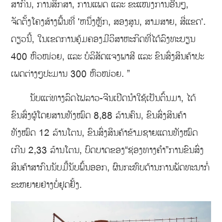
ສາກົນ, ການສຶກສາ, ການແພດ ແລະ ຂະແໜງການອື່ນໆ,
ຈັດຕັ້ງໂຄງສ້າງພື້ນທີ່ 'ຫນຶ່ງຫຼັກ, ສອງສູນ, ສາມສາຍ, ສີ່ແຂດ'.
ດຽວນີ້, ໃນເຂດການຄຸ້ມຄອງມີວິສາຫະກິດທີ່ໄດ້ລົງທະບຽນ
400 ຫົວໜ່ວຍ, ແລະ ບໍລິສັດແຈງພາສີ ແລະ ຂົນສົ່ງສິນຄ້າປະ
ເພດຕ່າງໆປະມານ 300 ຫົວໜ່ວຍ. ”
ນັບແຕ່ທາງລົດໄຟລາວ-ຈີນເປີດນໍາໃຊ້ເປັນຕົ້ນມາ, ໄດ້
ຂົນສົ່ງຜູ້ໂດຍສານທັງໝົດ 8,88 ລ້ານຄົນ, ຂົນສົ່ງສິນຄ້າ
ທັງໝົດ 12 ລ້ານໂຕນ, ຂົນສົ່ງສິນຄ້າຂ້າມຊາຍແດນທັງໝົດ
ເກີນ 2,33 ລ້ານໂຕນ, ບົດບາດຂອງ“ຊ່ອງທາງຄໍາ”ການຂົນສົ່ງ
ສິນຄ້າສາກົນນັບມື້ນັບພົ້ນອອກ, ຜົນກະທົບດ້ານການພັດທະນາກໍ່
ຂະຫຍາຍຢ່າງບໍ່ຢຸດຢັ້ງ.