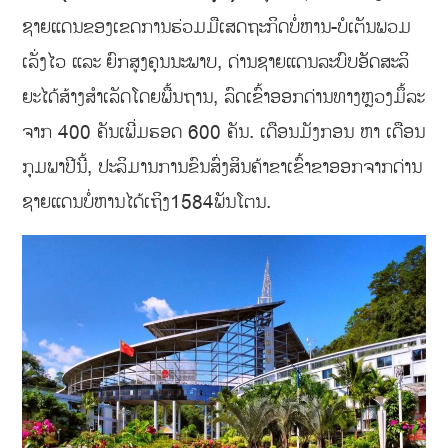
ຊາຍແດນຂອງເຂດການຮ່ວມມືເສດຖະກິດບໍ່ຫານ-ບໍເຕັນພວມ
ເລັ່ງໄວ ແລະ ຍົກສູງຄຸນນະພາບ, ດ່ານຊາຍແດນລະບົບອັດສະລິ
ຍະໄດ້ສ້າງສໍາເລັດໂດຍພື້ນຖານ, ລົດເຂົ້າອອກດ່ານທາງຫຼວງມຶ້ລະ
ຈາກ 400 ຄັນເພີ່ມຮອດ 600 ຄັນ. ເດືອນມັງກອນ ຫາ ເດືອນ
ກຸມພາປີນີ້, ປະລິມານການຂົນສົ່ງສິນຄ້າຂາເຂົ້າຂາອອກຈາກດ່ານ
ຊາຍແດນບໍ່ຫານໄດ້ເຖິງ1584ພັນໂຕນ.