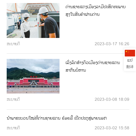
ດ່ານຊາຍແດງເມືອງລາມີປະສິດທະພາບ
ສູງໃນສິນຄ້າຜ່ານດ່ານ
ສະບາຍດີ
2023-03-17 16:26
ແປ
ເລັ່ງລັດສ້າງຕົວເມືອງດ່ານຊາຍແດນ
翻译
ສາກົນບໍ່ຫານ
ສະບາຍດີ
2023-03-08 18:09
ນໍາພາຂະບວນໃໝ່ທີ່ດ່ານຊາຍແດນ ຣ້ອຍລີ້ ເປີດປະຕູສູ່ພາຍນອກ
ສະບາຍດີ
2023-03-02 15:58