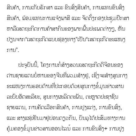
ສິນຄ້າ, ການເກັບຮັກສາ ແລະ ຂົນສົ່ງສິນຄ້າ, ການແທນຂົນສົ່ງ
ສິນຄ້າ, ພ້ອມແທນການແຈ້ງພາສີ ແລະ ຈັດຕັ້ງກອງປະຊູມປຶກສາ
ຫາລືເສດຖະກິດການຄ້າສາກົນຂອງພາກພື້ນປະເພດຕ່າງໆ, ຫັນ
ປ່ຽນຈາກ“ເສດຖະກິດແບບຊ່ອງທາງ”ເປັນ“ເສດຖະກິດຂະແໜງ
ການ”.
ປະຈຸບັນນີ້, ໂຄງການກໍ່ສ້າງສວນເສດຖະກິດດິຈິອນຂອງ
ດ່ານຊາຍແດນບໍ່ຫານຂອງຈີນທີ່ພວມສ້າງຢູ່, ເຊິ່ງຈະສ້າງສູນກາງ
ຂະແໜງການຮອບດ້ານທີ່ປະກອບດ້ວຍສູນກາງຂໍ້ມູນຂ່າວສານ
ລະບົບອັດສະລິຍະ, ສູນກາງຜະລິດຕະພັນ, ຕະຫຼາດປະຊາຊົນ
ຊາຍແດນ, ການຄັດເລືອກສິນຄ້າ, ການປຸງແຕ່ງ, ການຂົນສົ່ງ,
ແລະ ສາງແຊ່ເຢັນມາຢູ່ບ່ອນດຽວກັນ, ບັນລຸໄດ້ປະສົມທາງການ
ຄຸ້ມຄອງຂໍ້ມູນຂ່າວສານອອນໄລນ໌ ແລະ ການຂົນສົ່ງ+ ການປຸງ