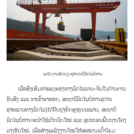
ພະນັກງານເຮັດວຽກຢູ່ສະຖານີລົດໄຟບໍ່ຫານ
ເພື່ອສົ່ງເສີມທ່າແຮງຂອງທາງລົດໄຟລາວ-ຈີນໃນດ້ານການ
ຂົນສົ່ງ ແລະ ຂາເຂົ້າຂາອອກ, ສະຖານີລົດໄຟບໍ່ຫານ(ດ່ານ
ຊາຍແດນທາງລົດໄຟ)ໄດ້ປັບປຸງຍົກສູງຄຸນນະພາບ, ສະຖານີ
ລົດໄຟບໍ່ຫານຈະນໍາໃຊ້ເຕັກນິກໃໝ່ ແລະ ອຸປະກອນພື້ນຖານໂຄງ
ລ່າງອັນໃໝ່, ເພື່ອສ້າງພະລັງງານໃໝ່ໃຫ້ສະໜາມເຕົ້າໂຮມ