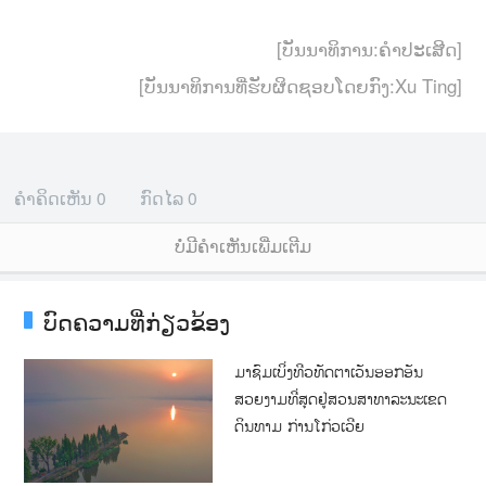
[ບັນນາທິການ:ຄຳປະເສີດ]
[ບັນນາທິການທີ່ຮັບຜິດຊອບໂດຍກົງ:Xu Ting]
ຄຳຄິດເຫັນ
0
ກົດໄລ
0
ບໍ່ມີຄໍາເຫັນເພີ່ມເຕີມ
ບົດຄວາມທີ່ກ່ຽວຂ້ອງ
ມາຊົມເບິ່ງທີວທັດຕາເວັນອອກອັນ
ສວຍງາມທີ່ສຸດຢູ່ສວນສາທາລະນະເຂດ
ດິນທາມ ກ່ານໂກ່ວເວີຍ