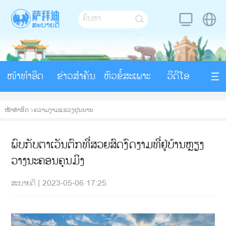
ໜ້າທຳອິດ
ຂ່າວສຳຄັນ
ຫົວຂໍ້ສະເພາະ
ວິດີໂອ
ໜ້າທຳອິດ
>
ຄວາມງາມແຂວງຢຸນນານ
ພົບກັບຕາເວັນຕົກທີ່ສວຍສົດງົດງາມທີ່ຢູ່ບ້ານຫຼຽງ
ວາງນະຄອນຄຸນມິງ
ສະບາຍດີ
|
2023-05-06 17:25