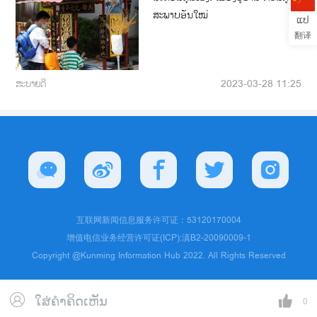
ສະພາບອັນໃໝ່
ແປ
翻译
ສະບາຍດີ
2023-03-28 11:25
互联网新闻信息服务许可证：53120170004
增值电信业务经营许可证(ICP):滇B2-20090009-1
Copyright @Kunming Information Hub 2022. All Rights Reserved
ໃສ່ຄຳຄິດເຫັນ
0