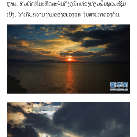
ຫຼາຍ, ທີວທັດທີ່ມະຫັດສະຈັນດຶງດູນັກທ່ອງທ່ຽວຂຶ້ນພູແລະຊິມ
ເບິ່ງ, ໄດ້ເກັບຄວາມງາມຂອງໜອງແສ ໃນສາຍຕາຂອງຕົນ.