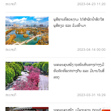
ສະບາຍດີ
2023-04-23 11:20
ພູສີຊານທີ່ສວຍງາມ ໄດ້ສໍາຜັດນ້ໍາສົດໃສ
ພູສີຂຽວ ແລະ ລົມເຂົ້າມາ
ສະບາຍດີ
2023-04-14 00:00
ນະຄອນຄຸນໝິງ:ຖະໜົນຫົນທາງຕ່າງໆມີ
ທິວທັດທີ່ແຕກຕ່າງກັນ ແລະ ມີບານໃນສີ່
ລະດູ
ສະບາຍດີ
2023-03-31 16:29
ນະຄອນຄຸນໝິງ: ເມືອງບູຮານ ກວນຕູ້ ມີ