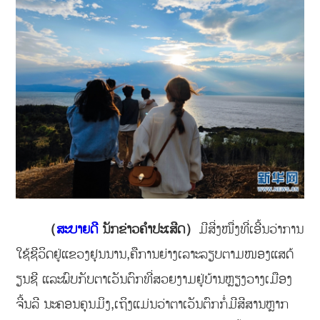
（
ສະບາຍດີ
ນັກຂ່າວຄຳປະເສີດ）
ມີສີ່ງໜື່ງທີ່ເອີ້ນວ່າການ
ໃຊ້ຊີວິດຢູ່ແຂວງຢຸນນານ,ຄືການຍ່າງເລາະລຽບຕາມໜອງແສດ້
ຽນຊີ ແລະພົບກັບຕາເວັນຕົກທີ່ສວຍງາມຢູ່ບ້ານຫຼຽງວາງເມືອງ
ຈີ້ນລີ ນະຄອນຄຸນມິງ,ເຖິງແມ່ນວ່າຕາເວັນຕົກກໍ່ມີສີສານຫຼາກ