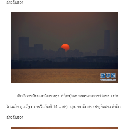
ຂ່າວຊີນຮວາ
ທີວທັດຕາເວັນອອກອັນສວຍງາມທີ່ສຸດຢູ່ສວນສາທາລະນະເຂດດິນທາມ ກ່ານ
ໂກ່ວເວີຍ ຄຸນໝິງ ( ຖ່າຍໃນວັນທີ 14 ເມສາ). ຖ່າຍຈາກນັກຂ່າວ ຢາງຈິນຮ້າວ ສຳນັກ
ຂ່າວຊີນຮວາ