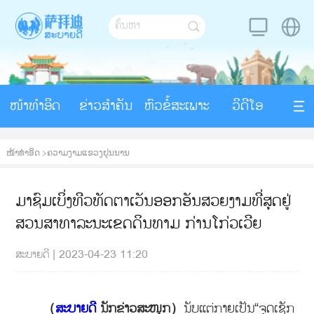
ໜ້າທຳອິດ
ຂ່າວສຳຄັນ
ຫົວຂໍ້ສະເພາະ
ວິດີໂອ
ໜ້າທຳອິດ
>
ຄວາມງາມແຂວງຢຸນນານ
ມາຊົມເບິ່ງທີວທັດຕາເວັນອອກອັນສວຍງາມທີ່ສຸດຢູ່
ສວນສາທາລະນະເຂດດິນທາມ ກ່ານໂກ່ວເວີຍ
ສະບາຍດີ
|
2023-04-23 11:20
（
ສະບາຍດີ
ນັກຂ່າວສະໜຸກ）
ນັບແຕ່ກາຍເປັນ“ຈຸດເຊັກ