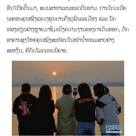
ອິນ”ເປັຍຕົ້ນມາ, ສວນສາທາລະນະເຂດດິນທາມ ກ່ານໂກ່ວເວີຍ
ນະຄອນຄຸນໝິງແຂວງຢູນນານດຶງດູພົນລະເມືອງ ແລະ ນັກ
ທ່ອງທ່ຽວຢ່າງຫຼາຍມາຊົມເບິ່ງຄວາມງານຂອງຕາເວັນອອກ, ຕຶກ
ອາຄານສູງໃຫຍ່ຄຸນໝິງສະທ້ອນໃນໜ້ານໍ້າທະເລສາບຢ່າງ
ສະຫງົບ, ຄືກັບໂລກເທບນິຍາຍ.