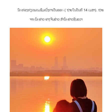
ນັກທ່ອງທ່ຽວພວມຊົມເບິ່ງຕາເວັນອອກ ( ຖ່າຍໃນວັນທີ 14 ເມສາ). ຖ່າຍ
ຈາກນັກຂ່າວ ຢາງຈິນຮ້າວ ສຳນັກຂ່າວຊີນຮວາ