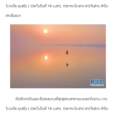
ໂກ່ວເວີຍ ຄຸນໝິງ ( ຖ່າຍໃນວັນທີ 14 ເມສາ). ຖ່າຍຈາກນັກຂ່າວ ຢາງຈິນຮ້າວ ສຳນັກ
ຂ່າວຊີນຮວາ
ທີວທັດຕາເວັນອອກອັນສວຍງາມທີ່ສຸດຢູ່ສວນສາທາລະນະເຂດດິນທາມ ກ່ານ
ໂກ່ວເວີຍ ຄຸນໝິງ ( ຖ່າຍໃນວັນທີ 14 ເມສາ). ຖ່າຍຈາກນັກຂ່າວ ຢາງຈິນຮ້າວ ສຳນັກ