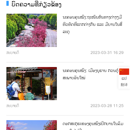
ບົດຄວາມທີ່ກ່ຽວຂ້ອງ
ນະຄອນຄຸນໝິງ:ຖະໜົນຫົນທາງຕ່າງໆມີ
ທິວທັດທີ່ແຕກຕ່າງກັນ ແລະ ມີບານໃນສີ່
ລະດູ
ສະບາຍດີ
2023-03-31 16:29
ນະຄອນຄຸນໝິງ: ເມືອງບູຮານ ກວນຕູ້ ມີ
ສະພາບອັນໃໝ່
ແປ
翻译
ສະບາຍດີ
2023-03-28 11:25
ດອກສະກຸຣະຂອງຄຸນໝິງເບີກບານໃນລົມ