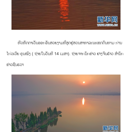
ທີວທັດຕາເວັນອອກອັນສວຍງາມທີ່ສຸດຢູ່ສວນສາທາລະນະເຂດດິນທາມ ກ່ານ
ໂກ່ວເວີຍ ຄຸນໝິງ ( ຖ່າຍໃນວັນທີ 14 ເມສາ). ຖ່າຍຈາກນັກຂ່າວ ຢາງຈິນຮ້າວ ສຳນັກ
ຂ່າວຊີນຮວາ