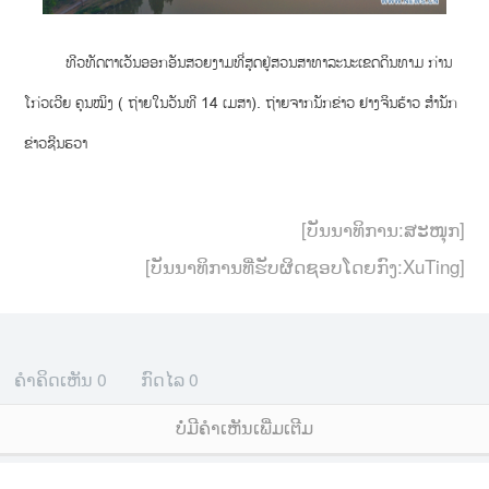
ທີວທັດຕາເວັນອອກອັນສວຍງາມທີ່ສຸດຢູ່ສວນສາທາລະນະເຂດດິນທາມ ກ່ານ
ໂກ່ວເວີຍ ຄຸນໝິງ ( ຖ່າຍໃນວັນທີ 14 ເມສາ). ຖ່າຍຈາກນັກຂ່າວ ຢາງຈິນຮ້າວ ສຳນັກ
ຂ່າວຊີນຮວາ
[ບັນນາທິການ:ສະໜຸກ]
[ບັນນາທິການທີ່ຮັບຜິດຊອບໂດຍກົງ:XuTing]
ຄຳຄິດເຫັນ
0
ກົດໄລ
0
ບໍ່ມີຄໍາເຫັນເພີ່ມເຕີມ