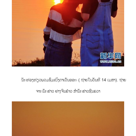
ນັກທ່ອງທ່ຽວພວມຊົມເບິ່ງຕາເວັນອອກ ( ຖ່າຍໃນວັນທີ 14 ເມສາ). ຖ່າຍ
ຈາກນັກຂ່າວ ຢາງຈິນຮ້າວ ສຳນັກຂ່າວຊີນຮວາ