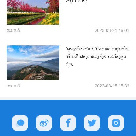
ລະດູໃບໄມ້ປົ່ງ
ສະບາຍດີ
2023-03-21 16:01
“ພູພຽງທິເບດນ້ອຍ”ຂອງນະຄອນຄຸນໝິງ-
-ບ້ານເກົ່າຟອງຕາແສງຈິງຢວນເມືອງຊູນ
ຕ້ຽນ
ສະບາຍດີ
2023-03-15 15:32