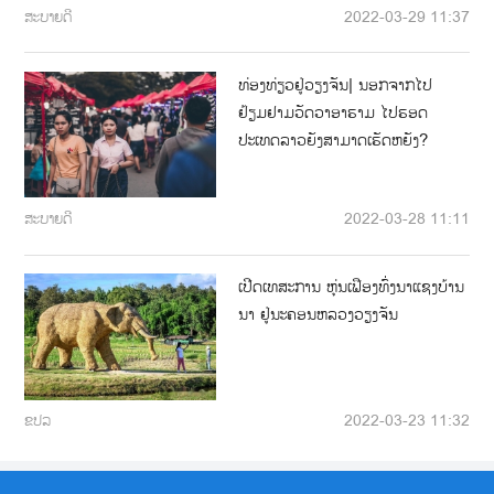
ສະບາຍດີ
2022-03-29 11:37
ທ່ອງທ່ຽວຢູ່ວຽງຈັນ| ນອກຈາກໄປ
ຢ້ຽມຢາມວັດວາອາຮາມ ໄປຮອດ
ປະເທດລາວຍັງສາມາດເຮັດຫຍັງ?
ສະບາຍດີ
2022-03-28 11:11
ເປີດເທສະການ ຫຸ່ນເຟືອງທົ່ງນາແຊງບ້ານ
ນາ ຢູ່ນະຄອນຫລວງວຽງຈັນ
ຂປລ
2022-03-23 11:32