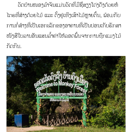
ວັດບ້ານໜອງລຳຈັນແມ່ນວັດທີ່ມີຊື່ສຽງໂດ່ງດັງດ້ວຍຫໍ
ໄຕຣທີ່ສ້າງດ້ວຍໄມ້ ແລະ ຕັ້ງຢູ່ເທິງເສົາໄມ້ຫຼາຍຕົ້ນ, ພ້ອມກັບ
ການກໍ່ສ້າງທີ່ເປັນເອກະລັກຂອງອາຄານທີ່ເປັນບ່ອນເກັບຮັກສາ
ໜັງສືໃບລານອັນແສນລ້ຳຄ່າໃຫ້ລອດພົ້ນຈາກການຖືກແມງໄມ້
ກັດກິນ.