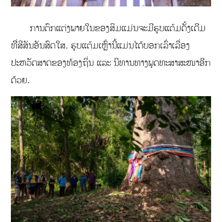
ການຕົກແຕ່ງພາຍໃນຂອງສິມແມ່ນຈະມີຮູບແຕ້ມດັ້ງເດີມ
ທີ່ີສີສັນອັນສົດໃສ. ຮູບແຕ້ມເຫຼົ່ານີ້ແມ່ນໄດ້ບອກເລົ່າເລື່ອງ
ປະຫວັດສາດຂອງທ້ອງຖິ່ນ ແລະ ນິທານທາງພຸດທະສາສະໜາອີກ
ດ້ວຍ.