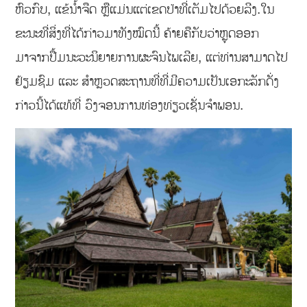
ຫົວກົບ, ແຂ້ນໍ້າຈືດ ຫຼືແມ່ນແຕ່ເຂດປ່າທີ່ເຕັມໄປດ້ວຍລີງ.ໃນ
ຂະນະທີ່ສິ່ງທີ່ໄດ້ກ່າວມາທັງໝົດນີ້ ຄ້າຍຄືກັບວ່າຫຼຸດອອກ
ມາຈາກປື້ມນະວະນິຍາຍການຜະຈົນໄພເລີຍ, ແຕ່ທ່ານສາມາດໄປ
ຢ້ຽມຊົມ ແລະ ສຳຫຼວດສະຖານທີ່ທີ່ມີຄວາມເປັນເອກະລັກດັ່ງ
ກ່າວນີ້ໄດ້ແທ້ທີ່ ວົງຈອນການທ່ອງທ່ຽວເຊັ່ນຈຳພອນ.