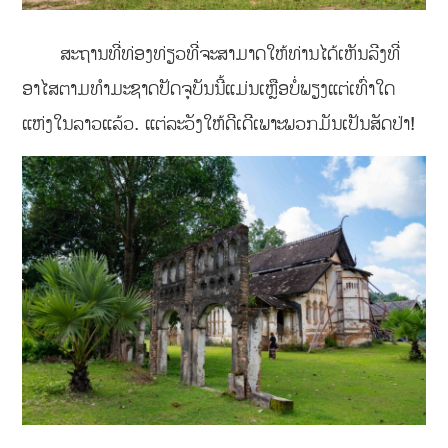
ສະຖານທີ່ທ່ອງທ່ຽວທີ່ຈະສາມາດໃຫ້ທ່ານໄດ້ເຫັນລີງທີ່
ອາໄສຕາມທຳມະຊາດປັດຈຸບັນນີ້ແມ່ນເຫຼືອບໍ່ພຽງແຕ່ເທົ່າໃດ
ແຫ່ງໃນລາວແລ້ວ. ແຕ່ລະວັງໃຫ້ດີເດີເພາະພວກມັນເປັນສັດປ່າ!