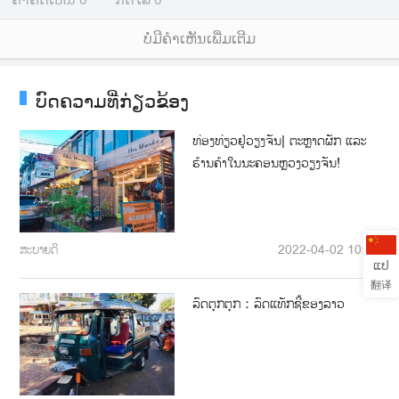
ບໍ່ມີຄໍາເຫັນເພີ່ມເຕີມ
ບົດຄວາມທີ່ກ່ຽວຂ້ອງ
ທ່ອງທ່ຽວຢູ່ວຽງຈັນ| ຕະຫຼາດຜັກ ແລະ
ຮ້ານຄ້າໃນນະຄອນຫຼວງວຽງຈັນ!
ສະບາຍດີ
2022-04-02 10:07
ແປ
翻译
ລົດຕຸກຕຸກ：ລົດແທັກຊີ້ຂອງລາວ