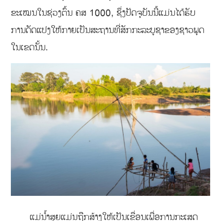
ຂະເໝນໃນຊ່ວງຕົ້ນ ຄສ 1000, ຊຶ່ງປັດຈຸບັນນີ້ແມ່ນໄດ້ຮັບ
ການດັດແປງໃຫ້ກາຍເປັນສະຖານທີ່ສັກກະລະບູຊາຂອງຊາວພຸດ
ໃນເຂດນັ້ນ.
ແມ່ນ້ຳສຸຍແມ່ນຖືກສ້າງໃຫ້ເປັນເຂື່ອນເພື່ອການກະເສດ