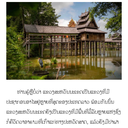
ທ່ານຮູ້ຫຼືບໍ່ວ່າ ແຂວງສະຫວັນນະເຂດເປັນແຂວງທີ່ມີ
ປະຊາກອນອາໄສຢູ່ຫຼາຍທີ່ສຸດຂອງປະເທດລາວ ພ້ອມກັນນັ້ນ
ແຂວງສະຫວັນນະເຂດຍັງເປັນແຂວງທີ່ມີພື້ນທີ່ລີ້ລັບຫຼາຍແຫ່ງຊຶ່ງ
ກໍ່ຄືວັດວາອາຣາມທີ່ເກົ່າແກ່ທາງປະຫວັດສາດ, ແລ້ວຍັງມີປາຝາ