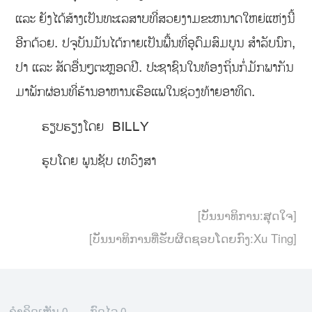
ແລະ ຍັງໄດ້ສ້າງເປັນທະເລສາບທີ່ສວຍງາມຂະຫນາດໃຫຍ່ແຫ່ງນີ້
ອີກດ້ວຍ. ປຈຸບັນມັນໄດ້ກາຍເປັນພື້ນທີ່ອຸດົມສົມບູນ ສຳລັບນົກ,
ປາ ແລະ ສັດອື່ນໆຕະຫຼອດປີ. ປະຊາຊົນໃນທ້ອງຖິ່ນກໍ່ມັກພາກັນ
ມາພັກຜ່ອນທີ່ຮ້ານອາຫານເຮືອແພໃນຊ່ວງທ້າຍອາທິດ.
ຮຽບຮຽງໂດຍ BILLY
ຮູບໂດຍ ພູນຊັບ ເທວົງສາ
[ບັນນາທິການ:ສຸດໃຈ]
[ບັນນາທິການທີ່ຮັບຜິດຊອບໂດຍກົງ:Xu Ting]
ຄຳຄິດເຫັນ
0
ກົດໄລ
0