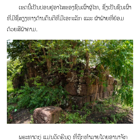
ເຂດນີ້ເປັນບ່ອນຢູ່ອາໄສຂອງຊົນເຜົ່າຜູ້ໄທ, ຊຶ່ງເປັນຊົນເຜົ່າ
ທີ່ມີຊື່ສຽງທາງດ້ານດົນຕີທີ່ມີເອກະລັກ ແລະ ຜ້າຝ້າຍທີ່ຍ້ອມ
ດ້ວຍສີຟ້າຄາມ.
ພຣະທາດກູ່ ແມ່ນວັດຮິນດູ ທີ່ຖືກທໍາລາຍໂດຍອານາຈັກ