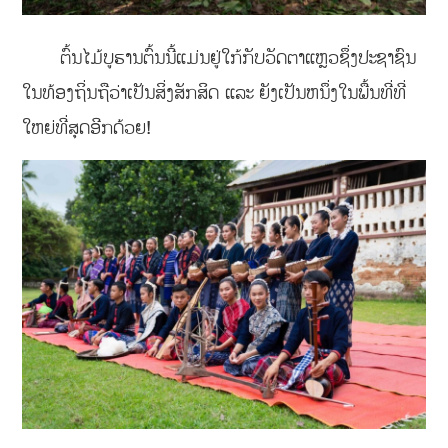
ຕົ້ນໄມ້ບູຮານຕົ້ນນີ້ແມ່ນຢູ່ໃກ້ກັບວັດຕາແຫຼວຊຶ່ງປະຊາຊົນ
ໃນທ້ອງຖິ່ນຖືວ່າເປັນສິ່ງສັກສິດ ແລະ ຍັງເປັນຫນຶ່ງໃນພື້ນທີ່ທີ່
ໃຫຍ່ທີ່ສຸດອີກດ້ວຍ!