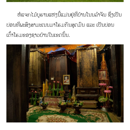
ຫໍແຈກໄມ້ບູຮານແຫ່ງນີ້ແມ່ນຢູ່ທີ່ບ້ານໂນນລຳຈັນ ຊຶ່ງເປັນ
ບ່ອນທີ່ພະສົງສາມະເນນມາໂຮມກັນສູດມົນ ແລະ ເປັນບ່ອນ
ເຕົ້າໂຮມຂອງຊາວບ້ານໃນເຂດນັ້ນ.