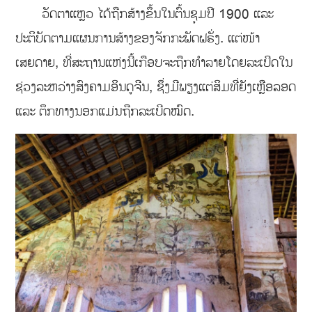
ວັດຕາແຫຼວ ໄດ້ຖືກສ້າງຂຶ້ນໃນຕົ້ນຊຸມປີ 1900 ແລະ
ປະຕິບັດຕາມແຜນການສ້າງຂອງຈັກກະພັດຝຣັ່ງ. ແຕ່ໜ້າ
ເສຍດາຍ, ທີ່ສະຖານແຫ່ງນີ້ເກືອບຈະຖືກທໍາລາຍໂດຍລະເບີດໃນ
ຊ່ວງລະຫວ່າງສົງຄາມອິນດູຈີນ, ຊຶ່ງມີພຽງແຕ່ສິມທີ່ຍັງເຫຼືອລອດ
ແລະ ຕຶກທາງນອກແມ່ນຖືກລະເບີດໝົດ.