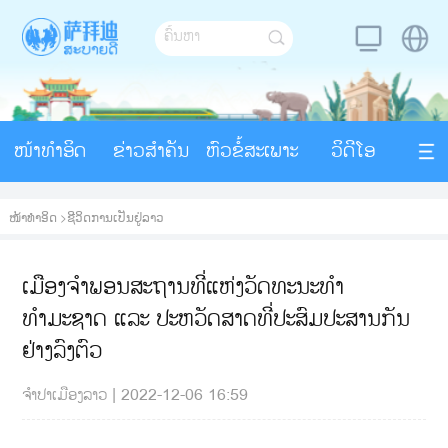
ໜ້າທຳອິດ
ຂ່າວສຳຄັນ
ຫົວຂໍ້ສະເພາະ
ວິດີໂອ
ໜ້າທຳອິດ
>
ຊີວິດການເປັນຢູ່ລາວ
ເມືອງຈໍາພອນສະຖານທີ່ແຫ່ງວັດທະນະທໍາ
ທຳມະຊາດ ແລະ ປະຫວັດສາດທີ່ປະສົມປະສານກັນ
ຢ່າງລົງຕົວ
ຈຳປາເມືອງລາວ
|
2022-12-06 16:59