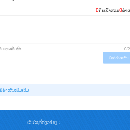
0
0
ຄົນເຂົ້າຮ່ວມ
ຄຳເ
ສົມເຫດສົມຜົນ
0/
ໃສ່ຄຳຄິດເຫັນ
່ມີຄໍາເຫັນເພີ່ມເຕີມ
ເວັບໄຊທີ່ກ່ຽວຂ້ອງ：