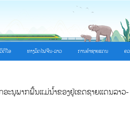
ວິດີໂອ
ທາງລົດໄຟຈີນ-ລາວ
ການຄ້າຊາຍແດນ
ຄວ
ກອະນຸພາກພື້ນແມ່ນໍ້າຂອງຢູ່ເຂດຊາຍແດນລາວ-