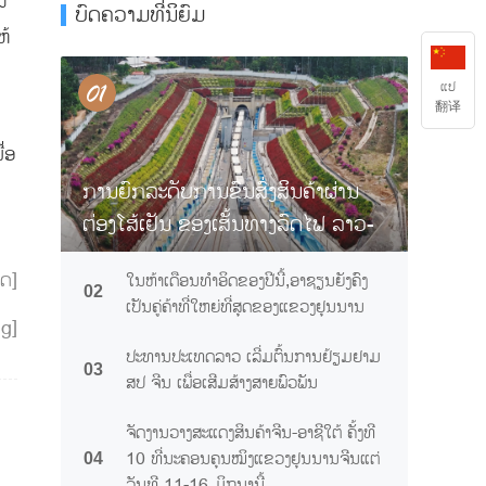
ບົດຄວາມທີ່ນິຍົມ
ຫ້
ແປ
翻译
່ອ
ການຍົກລະດັບການຂົນສົ່ງສິນຄ້າຜ່ານ
ຕ່ອງໂສ້ເຢັນ ຂອງເສັ້ນທາງລົດໄຟ ລາວ-
ຈີນ ຊ່ວຍໃຫ້ໝາກຖົ່ວລຽນ "ສົ່ງເຖິງຢ່າງ
ີດ]
ໃນຫ້າເດືອນທຳອິດຂອງປີນີ້,ອາຊຽນຍັງຄົງ
ສົດໃໝ່" ຂ້າມຊາດ
02
ເປັນຄູ່ຄ້າທີ່ໃຫຍ່ທີ່ສຸດຂອງແຂວງຢຸນນານ
ng]
ປະທານປະເທດລາວ ເລີ່ມຕົ້ນການຢ້ຽມຢາມ
03
ສປ ຈີນ ເພື່ອເສີມສ້າງສາຍພົວພັນ
ຈັດງານວາງສະແດງສິນຄ້າຈີນ-ອາຊີໃຕ້ ຄັ້ງທີ
10 ທີ່ນະຄອນຄຸນໝິງແຂວງຢຸນນານຈີນແຕ່
04
ວັນທີ 11-16 ມິຖຸນານີ້