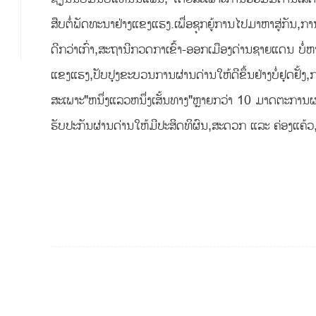
ສືບຕໍ່ພັດທະນາຢ່າງແຂງແຮງ.ເພື່ອຊຸກຍູ້ການໄປມາຫາສູ່ກັນ,
ດີກວ່າເກົ່າ,ສະຖານີກວດກາເຂົ້າ-ອອກເມືອງດ່ານຊາຍແດນ ບໍ່
ແຂງແຮງ,ປັບປຸງຂະບວນການຜ່ານດ່ານໃຫ້ດີຂຶ້ນຢ່າງບໍ່ຢຸດຢັ້
ສະເພາະ"ຫນຶ່ງແລວຫນຶ່ງເສັ້ນທາງ"ຫຼາຍກວ່າ 10 ມາດຕະການ
ຮັບປະກັນຜ່ານດ່ານໃຫ້ມີປະສິດທິຜົນ,ສະດວກ ແລະ ຄ່ອງແຄ