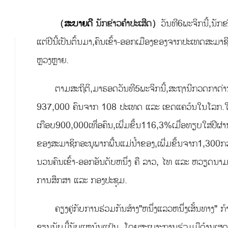
（
ສະບາຍດີ
ນັກຂ່າວຄຳປະເສີດ）
ວັນທີ6ພະຈິກນີ້,ນັ
ແຕ່ປີນີ້ເປັນຕົ້ນມາ,ຄົນເຂົ້າ-ອອກເມືອງຂອງຈາກປະເທດສະມາຊິ
ຫຼວງຫຼາຍ.
ຕາມສະຖິຕິ,ມາຮອດວັນທີ5ພະຈິກນີ້,ສະຖານີກວດກາດ່າ
937,000 ຄົນຈາກ 108 ປະເທດ ແລະ ເຂດແຄວ້ນໃນໂລກ.ໃນນ
ເກືອບ900,000ເທື່ອຄົນ,ເພີ່ມຂຶ້ນ116,3%ເມື່ອທຽບໃສ່ປີຜ່
ຂອງສະມາຊິກອະນຸພາກພື້ນແມ່ນ້ໍາຂອງ,ເພີ່ມຂຶ້ນຈາກ1,300ກວ່າ
ນວນຄົນເຂົ້າ-ອອກອັນດັບຫນຶ່ງ ຄື ລາວ, ໄທ ແລະ ຫວຽດນາມ
ການສຶກສາ ແລະ ກອງປະຊຸມ.
ຄຽງຄູ່ກັບການຮ່ວມກັນສ້າງ"ຫນຶ່ງແລວຫນຶ່ງເສັ້ນທາງ"
ຊຽນນັບມື້ນັບແຫນ້ນແຟ້ນ, ໂດຍສະເພາະການຮ່ວມມືດ້ານເສດ