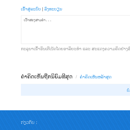
ເຂົ້າສູ່ລະບົບ
|
ລົງທະບຽນ
ກະລຸນາເຂົ້າອິນເຕີເນັດໂດຍອາລິຍະທໍາ ແລະ ສະແດງຄວາມຄິດຢ່າງ
ຄຳຄິດເຫັນຖືກນິຍົມທີສຸດ
/
ຄຳຄິດເຫັນ​ຫລ້າ​ສຸດ
ບໍ
ກ່ຽວກັບ：