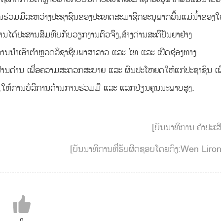
ການຮ່ວມມືລະຫວ່າງປະຊາຊົນຂອງປະເທດສະມາຊິກອະນຸພາກພື້ນແມ່ນໍ້າຂອງໃ
ຫານໄດ້ປະສານສົມທົບກັບວຽກງານຕົວຈິງ,ສ້າງດ່ານສະຕິປັນຍາຢ່າງ
ງ,ການນໍາເອົາຕໍາຫຼວດວິຊາຊີບພາສາລາວ ແລະ ໄທ ແລະ ເປີດຊ່ອງທາງ
ຜ່ານດ່ານ ເພື່ອຄວາມສະດວກສະບາຍ ແລະ ຜົນປະໂຫຍດໃຫ້ແກ່ປະຊາຊົນ ເພື
້ວ,ໃຫ້ການບໍລິການດ້ານການຮ່ວມມື ແລະ ແລກປ່ຽນຄຸນນະພາບສູງ.
[ບັນນາທິການ:ຄຳປະເສ
[ບັນນາທິການທີ່ຮັບຜິດຊອບໂດຍກົງ:Wen Liro
0