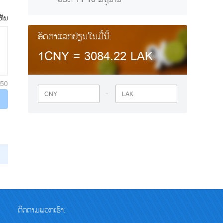
ຫັນ
ອັດຕາແລກປ່ຽນໃນມື້ນີ້:
1CNY =
3084.22
LAK
250
-
ຕິດຕາມພວກເຮົາ: