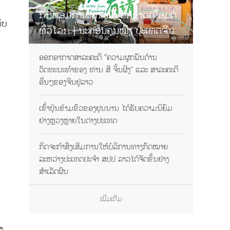
ກິ່ນຫອມກາເຟຄຸນໝິງ ລົດຊາດເຊື່ອມຕໍ່
ັບ
ທົ່ວໂລກ | ນະຄອນຄຸນໝິງ ປະເທດຈີນ
ການເຊື້ອເຊີນທ່ານຊິມກາເຟຢຸນນານ
ອອກອາກາດສາລະຄະດີ “ຄວາມຜູກພັນດ້ານ
ວັດທະນະທຳຂອງ ທ່ານ ສີ ຈິ້ນຜິງ” ແລະ ສາລະຄະດີ
ອື່ນໆຂອງຈີນຢູ່ລາວ
ເຂົ້າປຸ້ນຂ້າມຂົວຂອງຢຸນນານ ໄດ້ຮັບຄວາມນິຍົມ
ຢ່າງຫຼວງຫຼາຍໃນຕ່າງປະເທດ
ກິດຈະກຳສົ່ງເສີມການໃຫ້ບໍລິການທາງກົດໝາຍ
ລະຫວ່າງປະເທດປະຈຳ ສປປ ລາວໄດ້ຈັດຂຶ້ນຢ່າງ
ສຳເລັດຜົນ
ເພີ່ມເຕີມ
ງ