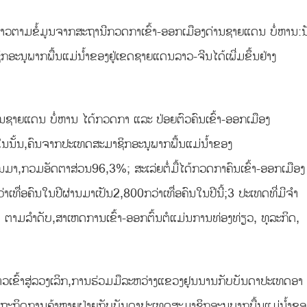
ກຂ່າວຕາມຂໍ້ມູນຈາກສະຖານີກວດກາເຂົ້າ-ອອກເມືອງດ່ານຊາຍແດນ ບໍ່ຫານ:ນ
ກອະນຸພາກພື້ນແມ່ນໍ້າຂອງຢູ່ເຂດຊາຍແດນລາວ-ຈີນໄດ້ເພີ່ມຂຶ້ນຢ່າງ
ນຊາຍແດນ ບໍ່ຫານ ໄດ້ກວດກາ ແລະ ປ່ອຍຕົວຄົນເຂົ້າ-ອອກເມືອງ
ັ້ນ,ຄົນຈາກປະເທດສະມາຊິກອະນຸພາກພື້ນແມ່ນໍ້າຂອງ
ານມາ,ກວມອັດຕາສ່ວນ96,3%; ສະເລ່ຍຕໍ່ມື້ໄດ້ກວດກາຄົນເຂົ້າ-ອອກເມືອງ
ເທື່ອຄົນໃນປີຜ່ານມາເປັນ2,800ກວ່າເທື່ອຄົນໃນປີນີ້;3 ປະເທດທີ່ມີຈໍາ
 ຕາມລໍາດັບ,ສາເຫດການເຂົ້າ-ອອກຕົ້ນຕໍແມ່ນການທ່ອງທ່ຽວ, ທຸລະກິດ,
 ກ້າວເຂົ້າສູ່ລວງເລິກ,ການຮ່ວມມືລະຫວ່າງແຂວງຢຸນນານກັບບັນດາປະເທດອາ
ຖະກິດການຄ້າຫຼາຍຝ່າຍກັບບັນດາປະເທດສະມາຊິກອະນຸພາກພື້ນແມ່ນໍ້າຂອ