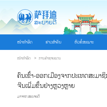
ໜ້າທຳອິດ
ຂ່າວສຳຄັນ
ຫົວຂໍ້ສະເພາະ
ໜ້າທຳອິດ
>
ການຄ້າຊາຍແດນ
ຄົນເຂົ້າ-ອອກເມືອງຈາກປະເທດສະມາຊິ
ຈີນເພີ່ມຂຶ້ນຢ່າງຫຼວງຫຼາຍ
ມາຈາກ:ສະບາຍດີ