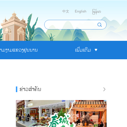
中文
English
မြန်မာ
າມງາມແຂວງຢຸນນານ
ເພີ່ມເຕີມ
ຂ່າວສຳຄັນ