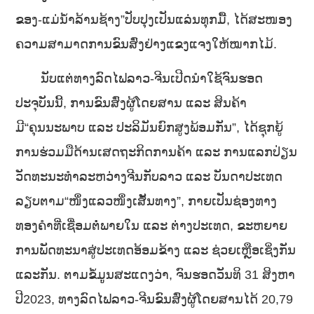
ຂອງ-ແມ່ນໍ້າລ້ານຊ້າງ”ປັບປຸງເປັນແລ່ນທຸກມື້, ໄດ້ສະໜອງ
ຄວາມສາມາດການຂົນສົ່ງຢ່າງແຂງແຈງໃຫ້ໝາກໄມ້.
ນັບແຕ່ທາງລົດໄຟລາວ-ຈີນເປີດນໍາໃຊ້ຈົນຮອດ
ປະຈຸບັນນີ້, ການຂົນສົ່ງຜູ້ໂດຍສານ ແລະ ສິນຄ້າ
ມີ“ຄຸນນະພາບ ແລະ ປະລິມັນຍົກສູງພ້ອມກັນ”, ໄດ້ຊຸກຍູ້
ການຮ່ວມມືດ້ານເສດຖະກິດການຄ້າ ແລະ ການແລກປ່ຽນ
ວັດທະນະທໍາລະຫວ່າງຈີນກັບລາວ ແລະ ບັນດາປະເທດ
ລຽບຕາມ“ໜຶ່ງແລວໜຶ່ງເສັ້ນທາງ”, ກາຍເປັນຊ່ອງທາງ
ທອງຄໍາທີ່ເຊື່ອມຕໍ່ພາຍໃນ ແລະ ຕ່າງປະເທດ, ຂະຫຍາຍ
ການພັດທະນາສູ່ປະເທດອ້ອມຂ້າງ ແລະ ຊ່ວຍເຫຼືອເຊິ່ງກັນ
ແລະກັນ. ຕາມຂໍ້ມູູນສະແດງວ່າ, ຈົນຮອດວັນທິ 31 ສິງຫາ
ປີ2023, ທາງລົດໄຟລາວ-ຈີນຂົນສົ່ງຜູ້ໂດຍສານໄດ້ 20,79