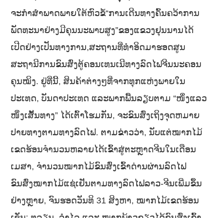
ຈະກໍາສໍາພາດພາຍໃຕ້ຫົວຂໍ້“ການເດີນທາງຄົ້ນຄວ້າການ
ພັດທະນາຢ່າງມີຄຸນນະພາບສູງ”ຂອງແຂວງຢຸນນານໄດ້
ເປີດຢ່າງເປັນທາງການ,ສະຖານທີ່ທຳອິດມາຮອດສູນ
ສະຖານີການຂົນສົ່ງຕູ້ຄອນເທນເນີທາງລົດໄຟຈີນນະຄອນ
ຄຸນໝິງ. ຢູ່ທີ່ນີ້, ສິນຄ້າຕ່າງໆທີ່ຈາກທຸກແຫ່ງພາຍໃນ
ປະເທດ, ບັນດາປະເທດ ແລະພາກພື້ນລຽບຕາມ “ໜຶ່ງແລວ
ໜຶ່ງເສັ້ນທາງ” ໄດ້ເຕົ້າໂຮມກັນ, ຈະຂົນສົ່ງເຖິງຈຸດຫມາຍ
ປາຍທາງຕາມທາງລົດໄຟ. ຕາມຂ່າວວ່າ, ນັບແຕ່ໝາກໄມ້
ເຂດຮ້ອນຈໍານວນຫລາຍໄດ້ເຂົ້າສູ່ຕະຫຼາດຈີນໃນເດືອນ
ເມສາ, ຈໍານວນໝາກໄມ້ຂົນສົ່ງເຂົ້າດ່ານຜ່ານລົດໄຟ
ຂົນສົ່ງໝາກໄມ້ແຊ່ເຢັນຕາມທາງລົດໄຟລາວ-ຈີນເພີ່ມຂຶ້ນ
ຢ່າງຫຼາຍ, ຈົນຮອດວັນທິ 31 ສິງຫາ, ໝາກໄມ້ເຂດຮ້ອນ
ເຊັ່ນ: ທຸລຽນ, ລຳໄລ ແລະ ໝາກພ້າວຂຽວໄດ້ຂົນສົ່ງເຂົ້າ