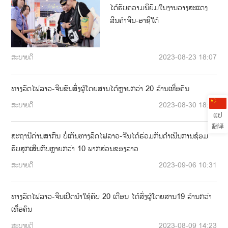
ໄດ້​ຮັບ​ຄວາມ​ນິ​ຍົມ​ໃນ​ງານ​ວາງ​ສະ​ແດງ​
ສິນ​ຄ້າ​ຈີນ​-ອາຊີໃຕ້
ສະບາຍດີ
2023-08-23 18:07
ທາງລົດໄຟລາວ-ຈີນຂົນສົ່ງຜູ້ໂດຍສານໄດ້ຫຼາຍກວ່າ 20 ລ້ານເທື່ອຄົນ
ສະບາຍດີ
2023-08-30 18:19
ແປ
翻译
ສະຖານີດ່ານສາກົນ ບໍ່ເຕັນທາງລົດໄຟລາວ-ຈີນໄດ້ຮ່ວມກັນດຳເນີນການຊ້ອມ
ຮົບສຸກເສີນກັບຫຼາຍກວ່າ 10 ພາກສ່ວນຂອງລາວ
ສະບາຍດີ
2023-09-06 10:31
ທາງລົດໄຟລາວ-ຈີນເປີດນໍາໃຊ້ຄົບ 20 ເດືອນ ໄດ້ສົ່ງຜູ້ໂດຍສານ19 ລ້ານກວ່າ
ເທື່ອຄົນ
ສະບາຍດີ
2023-08-09 14:23