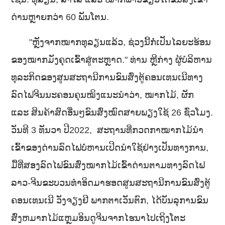
ດ່ານຫຼາຍກວ່າ 60 ພັນໂຕນ.
"ຫຼັງຈາກໝາກທຸລຽນແລ້ວ, ຊ່ວງນີ້ກໍ່ເປັນໄລຍະຮ້ອນ
ຂອງໝາກມັງຄຸດເຂົ້າສູ່ຕະຫຼາດ." ທ່ານ ຫຼີກ່າງ ຜູ້ບໍລິຫານ
ທຸລະກິດຂອງສູນສະຖານີການຂົນສົ່ງຕູ້ຄອນເທນເນີທາງ
ລົດໄຟຈີນນະຄອນຄຸນໝິງແນະນໍາວ່າ, ໝາກໄມ້, ຜັກ
ແລະ ສິນຄ້າສົດອື່ນໆຂົນສົ່ງໝົດສາຍພຽງໃຊ້ 26 ຊົ່ວໂມງ.
ວັນທີ 3 ທັນວາ ປີ2022, ສະຖານທີ່ກວດກາໝາກໄມ້ນໍາ
ເຂົ້າຂອງດ່ານລົດໄຟບໍ່ຫານເປີດນໍາໃຊ້ຢ່າງເປັນທາງການ,
ມື້ທີ່ສອງລົດໄຟຂົນສົ່ງໝາກໄມ້ເຂົ້າດ່ານຕາມທາງລົດໄຟ
ລາວ-ຈີນຂະບວນທໍາອິດມາຮອດສູນສະຖານີການຂົນສົ່ງຕູ້
ຄອນເທນເນີ ວັງຈຽງຢີ ພາກຕາເວັນຕົກ, ໄດ້ບັນລຸການຂົນ
ສົ່ງຫມາກໄມ້ແຫຼມອິນດູຈີນຈາກໄຮນາໄປເຖິງໂຕະ