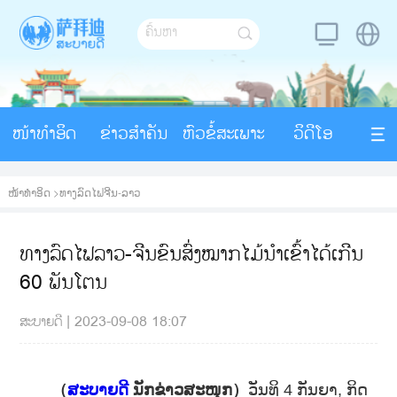
ໜ້າທຳອິດ
ຂ່າວສຳຄັນ
ຫົວຂໍ້ສະເພາະ
ວິດີໂອ
ໜ້າທຳອິດ
>
ທາງລົດໄຟຈີນ-ລາວ
ທາງລົດໄຟລາວ-ຈີນຂົນສົ່ງໝາກໄມ້ນໍາເຂົ້າໄດ້ເກີນ
60 ພັນໂຕນ
ສະບາຍດີ
|
2023-09-08 18:07
（
ສະບາຍດີ
ນັກຂ່າວສະໜຸກ）
ວັນທິ 4 ກັນຍາ, ກິດ