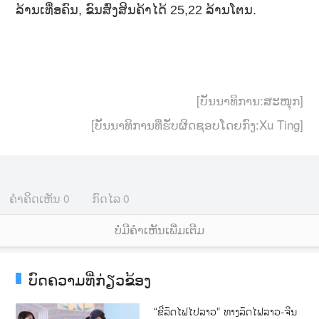
ລ້ານເທື່ອຄົນ, ຂົນສົ່ງສິນຄ້າໄດ້ 25,22 ລ້ານໂຕນ.
[ບັນນາທິການ:ສະໜຸກ]
[ບັນນາທິການທີ່ຮັບຜິດຊອບໂດຍກົງ:Xu Ting]
ຄຳຄິດເຫັນ
0
ກົດໄລ
0
ບໍ່ມີຄໍາເຫັນເພີ່ມເຕີມ
ບົດຄວາມທີ່ກ່ຽວຂ້ອງ
“ຂີ່ລົດໄຟໄປລາວ” ທາງ​ລົດ​ໄຟລາວ​​-ຈີນ