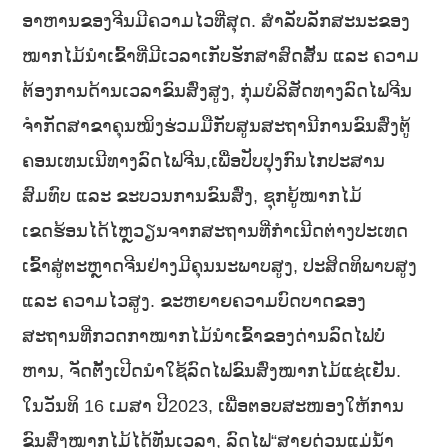
ອາຫານຂອງຈີນມີຄວາມໄວທີ່ສຸດ. ສໍາລັບລັກສະນະຂອງ
ໝາກໄມ້ນໍາເຂົ້າທີ່ມີເວລາເກັບຮັກສາສົດສັ້ນ ແລະ ຄວາມ
ຕ້ອງການດ້ານເວລາຂົນສົ່ງສູງ, ກຸ່ມບໍລິສັດທາງລົດໄຟຈີນ
ຈໍາກັດສາຂາຄຸນໝິງຮ່ວມມືກັບສູນສະຖານີການຂົນສົ່ງຕູ້
ຄອນເທນເນີທາງລົດໄຟຈີນ,ເພື່ອປັບປຸງກົນໄກປະສານ
ສົມທົບ ແລະ ຂະບວນການຂົນສົ່ງ, ຊຸກຍູ້ໝາກໄມ້
ເຂດຮ້ອນໄດ້ໄຫຼວຽນຈາກສະຖານທີ່ກໍາເນີດຕ່າງປະເທດ
ເຂົ້າສູ່ຕະຫຼາດຈີນຢ່າງມີຄຸນນະພາບສູງ, ປະສິດທິພາບສູງ
ແລະ ຄວາມໄວສູງ. ຂະຫຍາຍຄວາມບົດບາດຂອງ
ສະຖານທີ່ກວດກາໝາກໄມ້ນໍາເຂົ້າຂອງດ່ານລົດໄຟບໍ່
ຫານ, ຈັດຕັ້ງເປີດນໍາໃຊ້ລົດໄຟຂົນສົ່ງໝາກໄມ້ແຊ່ເຢັນ.
ໃນວັນທິ 16 ເມສາ ປີ2023, ເພື່ອຕອບສະໜອງໃຫ້ການ
ຂົນສົ່ງໝາກໄມ້ໄດ້ທັນເວລາ, ລົດໄຟ“ສາຍດ່ວນແມ່ນໍ້າ