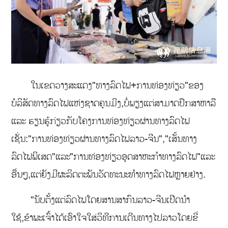
ໃນເຂດວາງສະແດງ"ທາງລົດໄຟ+ການທ່ອງທ່ຽວ"ຂອງ
ບໍລິສັດທາງລົດໄຟແຫ່ງຊາດຄຸນມິງ,ບໍ່ພຽງແຕ່ສາມາດປຶກສາຫາລື
ແລະ ຮຽນຮູ້ກ່ຽວກັບໂຄງການທ່ອງທ່ຽວຜ່ານທາງລົດໄຟ
ເຊັ່ນ:"ການທ່ອງທ່ຽວຜ່ານທາງລົດໄຟລາວ-ຈີນ","ເສັ້ນທາງ
ລົດໄຟພິເສດ"ແລະ"ການທ່ອງທ່ຽວອຸດສາຫະກຳທາງລົດໄຟ"ແລະ
ອື່ນໆ,ແຕ່ຍັງມີຜະລິດຕະພັນວັດທະນະທຳທາງລົດໄຟຫຼາຍຢ່າງ.
"ນັບຕັ້ງແຕ່ລົດໄຟໂດຍສານສາກົນລາວ-ຈີນເປີດນໍາ
ໃຊ້,ຂ້າພະເຈົ້າໄດ້ເອົາໃຈໃສ່ວິທີການເດີນທາງໄປລາວໂດຍຂີ່