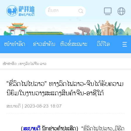
ໜ້າທຳອິດ
ຂ່າວສຳຄັນ
ຫົວຂໍ້ສະເພາະ
ວິດີໂອ
ໜ້າທຳອິດ
>
ທາງລົດໄຟຈີນ-ລາວ
“ຂີ່ລົດໄຟໄປລາວ” ທາງ​ລົດ​ໄຟລາວ​​-ຈີນໄດ້​ຮັບ​ຄວາມ​
ນິ​ຍົມ​ໃນ​ງານ​ວາງ​ສະ​ແດງ​ສິນ​ຄ້າ​ຈີນ​-ອາຊີໃຕ້
ສະບາຍດີ
|
2023-08-23 18:07
（
ສະບາຍດີ
ນັກຂ່າວຄຳປະເສີດ）
"ຂີ່ລົດໄຟໄປລາວ,ມີຮີດ