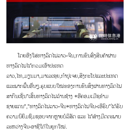
ໂດຍອີງໃສ່ທາງລົດໄຟລາວ-ຈີນ,ການຂົນສົ່ງສິນຄ້າຜ່ານ
ທາງລົດໄຟໄດ້ກວມເອົາປະເທດ
ລາວ,ໄທ,ມຽນມາ,ມາເລເຊຍ,ກຳປູເຈຍ,ສິງກະໂປແລະປະເທດ
ແລະພາກພື້ນອື່ນໆ.ຮູບແບບໃໝ່ຂອງການຂົນສົ່ງຜ່ານທາງລົດໄຟ
ສາກົນເຊັ່ນ"ເສັ້ນທາງລົດໄຟລ້ານຊ້າງ +ອີຄອມເມີຊຂ້າມ
ຊາຍແດນ","ທາງລົດໄຟລາວ-ຈີນ+ທາງລົດໄຟຈີນ-ເອີຣົບ"ໄດ້ຮັບ
ຄວາມນິຍົມຊົມຊອບຈາກຫຼາຍບໍລິສັດ ແລະ ໄດ້ສ້າງມິດຕະພາບ
ລະຫວ່າງຈີນ-ອາຊີໃຕ້ໃນຍຸກໃໝ່.