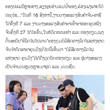
ຄອງປະເພນີຫຼາຍຢ່າງ,ສຽງຂຸ່ຍຂ້າມແມ່ນ້ຳຂອງ,ຮ້ອງເພງພາຍໃຕ້
ປະຕູໄຊ..."ວັນທີ 16 ສິງຫານີ້,ງານວາງສະແດງສິນຄ້າຈີນ-ອາຊີ
ໃຕ້ຄັ້ງທີ 7 ແລະ ງານວາງສະແດງສິນຄ້າຂາເຂົ້າຂາອອກຄຸນໝິງ
ຈີນຄັ້ງທີ 27 ໄດ້ໄຂຂຶ້ນ,ໃນຫໍວັດທະນະທຳ ແລະ ທ່ອງທ່ຽວ,ເພງ
ຕົ້ນສະບັບ“ຂີ່ລົດໄຟໄປລາວ”ຂອງກຸ່ມບໍລິສັດທາງລົດໄຟແຫ່ງຊາດ
ຈີນຈຳກັດສາຂາຄຸນມິງ(ຕໍ່ໄປນີ້ເອີ້ນວ່າ “ບໍລິສັດທາງລົດໄຟ
ແຫ່ງຊາດ ຄຸນມິງ”)ໄດ້ດຶງດູດນັກທ່ອງທ່ຽວ ແລະ ຜູ້ວາງສະແດງ
ເປັນຈຳນວນຫຼວງຫຼາຍມາຢຸດ ແລະ ມ່ວນຊື່ນ.