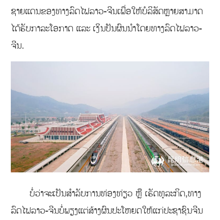
ຊາຍແດນຂອງທາງລົດໄຟລາວ-ຈີນເພື່ອໃຫ້ບໍລິສັດຫຼາຍສາມາດ
ໄດ້ຮັບກາລະໂອກາດ ແລະ ເງິນປັນຜົນນໍາໂດຍທາງລົດໄຟລາວ-
ຈີນ.
ບໍ່ວ່າຈະເປັນສໍາລັບການທ່ອງທ່ຽວ ຫຼື ເຮັດທຸລະກິດ,ທາງ
ລົດໄຟລາວ-ຈີນບໍ່ພຽງແຕ່ສ້າງຜົນປະໂຫຍດໃຫ້ແກ່ປະຊາຊົນຈີນ