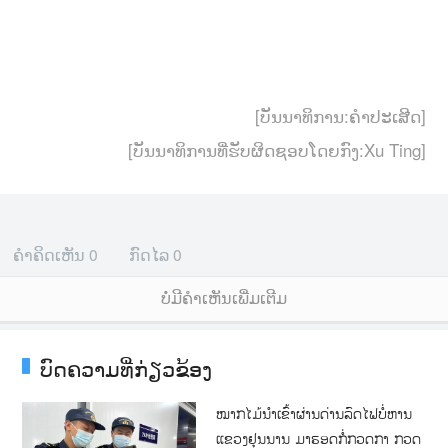
[ບັນນາທິການ:ຄຳປະເສີດ]
[ບັນນາທິການທີ່ຮັບຜິດຊອບໂດຍກົງ:Xu Ting]
ຄຳຄິດເຫັນ
0
ກົດໄລ
0
ບໍ່ມີຄໍາເຫັນເພີ່ມເຕີມ
ບົດຄວາມທີ່ກ່ຽວຂ້ອງ
ໝາກໄມ້ນໍາເຂົ້າຜ່ານດ່ານລົດໄຟບໍ່ຫານ
ແຂວງຢຸນນານ ມາຮອດກໍ່ກວດກາ ກວດ