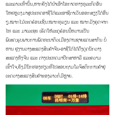
ແລະລາວເທົ່ານັ້ນ,ຫາກຍັງໄດ້ນຳເອົາໂອກາດທາງທຸລະກິດອັນ
ໃຫຍ່ຫຼວງມາສູ່ປະເທດອາຊີໃຕ້ແລະອາຊີຕາເວັນອອກສຽງໃຕ້ອື່ນ
ໆ.ໝາກໄມ້ເຂດຮ້ອນເຊັ່ນ:ໝາກທຸລຽນ ແລະ ໝາກມັງຄຸດຈາກ
ໄທ ແລະ ມາເລເຊຍ ເຮັດໃຫ້ລະດູຮ້ອນນີ້ຫວານເປັນ
ພິເສດ;ຮູບພາບການພັດທະນາຕົວເມືອງດ່ານຊາຍແດນສາກົນ ບໍ່
ຫານ ຢູ່ງານວາງສະແດງສິນຄ້າຈີນ-ອາຊີໃຕ້ໄດ້ດຶງດູດນັກວາງ
ສະແດງທັງຈີນ ແລະ ຕ່າງປະເທດມາປຶກສາຫາລື ແລະຄວາມ
ເຂົ້າໃຈ,ຍັງມີນັກທ່ອງທ່ຽວທີ່ໄປສອບຖາມໂລຈິສຕິກການຄ້າຢູ່
ເຂດວາງສະແດງສິນຄ້າຂອງລາວກໍ່ມີຫຼາຍ.