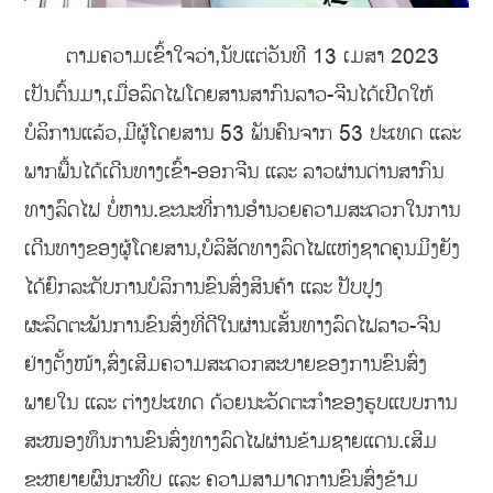
ຕາມຄວາມເຂົ້າໃຈວ່າ,ນັບແຕ່ວັນທີ 13 ເມສາ 2023
ເປັນຕົ້ນມາ,ເມື່ອລົດໄຟໂດຍສານສາກົນລາວ-ຈີນໄດ້ເປີດໃຫ້
ບໍລິການແລ້ວ,ມີຜູ້ໂດຍສານ 53 ພັນຄົນຈາກ 53 ປະເທດ ແລະ
ພາກພື້ນໄດ້ເດີນທາງເຂົ້າ-ອອກຈີນ ແລະ ລາວຜ່ານດ່ານສາກົນ
ທາງລົດໄຟ ບໍ່ຫານ.ຂະນະທີ່ການອຳນວຍຄວາມສະດວກໃນການ
ເດີນທາງຂອງຜູ້ໂດຍສານ,ບໍລິສັດທາງລົດໄຟແຫ່ງຊາດຄຸນມິງຍັງ
ໄດ້ຍົກລະດັບການບໍລິການຂົນສົ່ງສິນຄ້າ ແລະ ປັບປຸງ
ຜະລິດຕະພັນການຂົນສົ່ງທີ່ດີໃນຜ່ານເສັ້ນທາງລົດໄຟລາວ-ຈີນ
ຢ່າງຕັ້ງໜ້າ,ສົ່ງເສີມຄວາມສະດວກສະບາຍຂອງການຂົນສົ່ງ
ພາຍໃນ ແລະ ຕ່າງປະເທດ ດ້ວຍນະວັດຕະກໍາຂອງຮູບແບບການ
ສະໜອງທຶນການຂົນສົ່ງທາງລົດໄຟຜ່ານຂ້າມຊາຍແດນ.ເສີມ
ຂະຫຍາຍຜົນກະທົບ ແລະ ຄວາມສາມາດການຂົນສົ່ງຂ້າມ