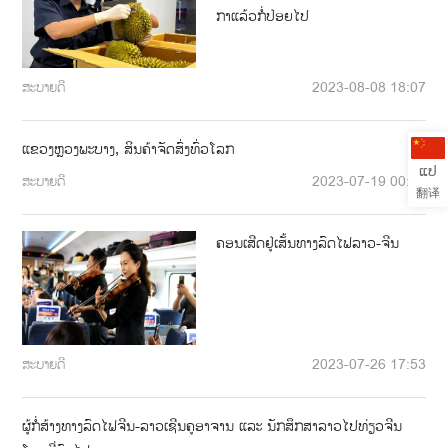
ກາແລ້ວກໍ່ປ່ອຍໄປ
ສະບາຍດີ
2023-08-08 18:07
ແຂວງຫຼວງພະບາງ, ສິນຄ້າຈັດສົ່ງທົ່ວໂລກ
ແປ
ສະບາຍດີ
2023-07-19 00:00
翻译
ຄອນເສີດຢູ່ເສັ້ນທາງລົດໄຟລາວ-ຈີນ
ສະບາຍດີ
2023-07-26 17:53
ຜູ້ກໍ່ສ້າງທາງລົດໄຟຈີນ-ລາວເຊີນຄູອາຈານ ແລະ ນັກສຶກສາລາວໄປທ່ຽວຈີນ