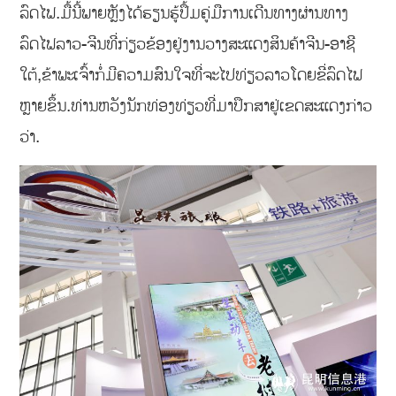
ລົດໄຟ.ມື້ນີ້ພາຍຫຼັງໄດ້ຮຽນຮູ້ປຶ້ມຄູ່ມືການເດີນທາງຜ່ານທາງ
ລົດໄຟລາວ-ຈີນທີ່ກ່ຽວຂ້ອງຢູ່ງານວາງສະແດງສິນຄ້າຈີນ-ອາຊີ
ໃຕ້,ຂ້າພະເຈົ້າກໍ່ມີຄວາມສົນໃຈທີ່ຈະໄປທ່ຽວລາວໂດຍຂີ່ລົດໄຟ
ຫຼາຍຂຶ້ນ.ທ່ານຫວັງນັກທ່ອງທ່ຽວທີ່ມາປຶກສາຢູ່ເຂດສະແດງກ່າວ
ວ່າ.