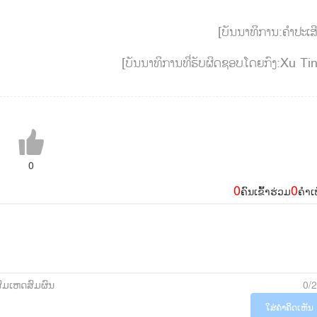
[ບັນນາທິການ:ຄຳປະເສ
[ບັນນາທິການທີ່ຮັບຜິດຊອບໂດຍກົງ:Xu Ti
0
0
0
ຄົນເຂົ້າຮ່ວມ
ຄຳເ
ສົມເຫດສົມຜົນ
0/
ໃສ່ຄຳຄິດເຫັນ