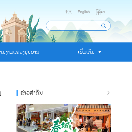
中文
English
မြန်မာ
າມງາມແຂວງຢຸນນານ
ເພີ່ມເຕີມ
ນ
ຂ່າວສຳຄັນ