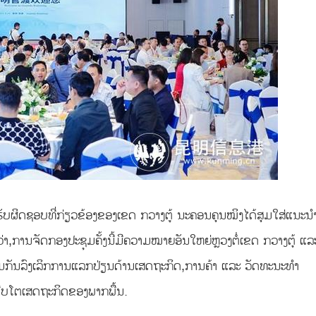
ູ້ຮັບຜິດຊອບທີ່ກ່ຽວຂ້ອງຂອງເຂດ ກວາງຕູ້ ນະຄອນຄຸນໝິງໄດ້ສຸມໃສ່ແນະນ
່າ,ການຈັດກອງປະຊຸມຄັ້ງນີ້ມີຄວາມໝາຍອັນໃຫຍ່ຫຼວງຕໍ່ເຂດ ກວາງຕຸ້ ແລ
່ວມກັນລົງເລິກການແລກປ່ຽນດ້ານເສດຖະກິດ,ການຄ້າ ແລະ ວັດທະນະທຳ
ນເຕີບໂຕເສດຖະກິດຂອງພາກພື້ນ.