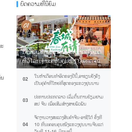
ບົດຄວາມທີ່ນິຍົມ
ນະ
ກິ່ນຫອມກາເຟຄຸນໝິງ ລົດຊາດເຊື່ອມຕໍ່
ນ
ທົ່ວໂລກ | ນະຄອນຄຸນໝິງ ປະເທດຈີນ
ການເຊື້ອເຊີນທ່ານຊິມກາເຟຢຸນນານ
ໃນຫ້າເດືອນທຳອິດຂອງປີນີ້,ອາຊຽນຍັງຄົງ
ັນ
02
ເປັນຄູ່ຄ້າທີ່ໃຫຍ່ທີ່ສຸດຂອງແຂວງຢຸນນານ
ປະທານປະເທດລາວ ເລີ່ມຕົ້ນການຢ້ຽມຢາມ
03
ສປ ຈີນ ເພື່ອເສີມສ້າງສາຍພົວພັນ
ຈັດງານວາງສະແດງສິນຄ້າຈີນ-ອາຊີໃຕ້ ຄັ້ງທີ
10 ທີ່ນະຄອນຄຸນໝິງແຂວງຢຸນນານຈີນແຕ່
04
ວັນທີ 11-16 ມິຖຸນານີ້