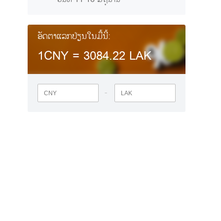
ອັດຕາແລກປ່ຽນໃນມື້ນີ້:
1CNY =
3084.22
LAK
-