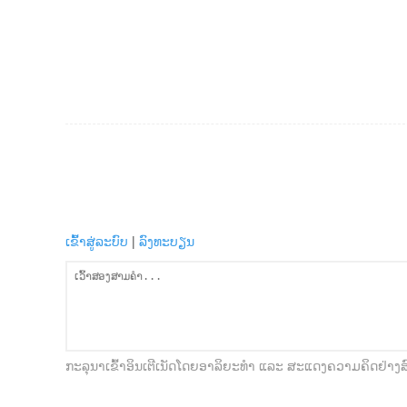
ເຂົ້າສູ່ລະບົບ
|
ລົງທະບຽນ
ກະລຸນາເຂົ້າອິນເຕີເນັດໂດຍອາລິຍະທໍາ ແລະ ສະແດງຄວາມຄິດຢ່າງ