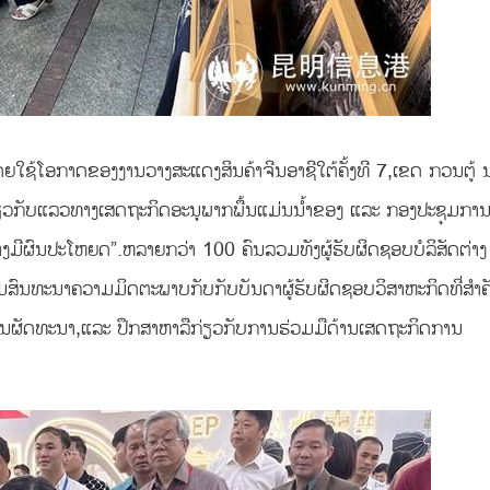
ໂດຍໃຊ້ໂອກາດຂອງງານວາງສະແດງສິນຄ້າຈີນອາຊີໃຕ້ຄັ້ງທີ 7,ເຂດ ກວນຕູ້ 
່ຽວກັບແລວທາງເສດຖະກິດອະນຸພາກພື້ນແມ່ນນໍ້າຂອງ ແລະ ກອງປະຊຸມກາ
ຍຕ່າງມີຜົນປະໂຫຍດ”.ຫລາຍກວ່າ 100 ຄົນລວມທັງຜູ້ຮັບຜິດຊອບບໍລິສັດຕ່າງ
ົນທະນາຄວາມມິດຕະພາບກັບກັບບັນດາຜູ້ຮັບຜິດຊອບວິສາຫະກິດທີ່ສຳຄ
ຜັດທະນາ,ແລະ ປຶກສາຫາລືກ່ຽວກັບການຮ່ວມມືດ້ານເສດຖະກິດການ