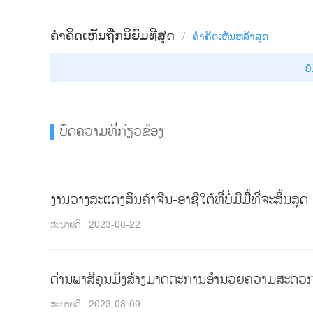
ຄຳຄິດເຫັນຖືກນິຍົມທີສຸດ
/
ຄຳຄິດເຫັນ​ຫລ້າ​ສຸດ
ບໍ
ບົດຄວາມທີ່ກ່ຽວຂ້ອງ
ງານວາງສະແດງສິນຄ້າຈີນ-ອາຊີໃຕ້ທີ່ບໍ່ມີມືີ້ທີ່ຈະສິ້ນສຸດ
ສະບາຍດີ
2023-08-22
ດ່ານພາສີຄຸນມິງສ້າງມາດຕະການອຳນວຍຄວາມສະດວກໃ
ສະບາຍດີ
2023-08-09