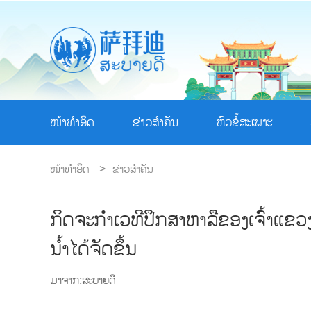
ໜ້າທຳອິດ
ຂ່າວສຳຄັນ
ຫົວຂໍ້ສະເພາະ
ໜ້າທຳອິດ
>
ຂ່າວສຳຄັນ
ກິດຈະກຳເວທີປຶກສາຫາລືຂອງເຈົ້າແຂ
ນໍ້າໄດ້ຈັດຂຶ້ນ
ມາຈາກ:ສະບາຍດີ