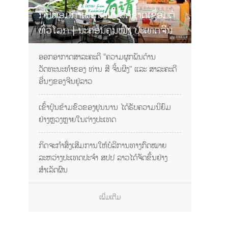
ກິ່ນຫອມກາເຟຄຸນໝິງ ລົດຊາດເຊື່ອມຕໍ່
ທົ່ວໂລກ | ນະຄອນຄຸນໝິງ ປະເທດຈີນ
ການເຊື້ອເຊີນທ່ານຊິມກາເຟຢຸນນານ
ອອກອາກາດສາລະຄະດີ “ຄວາມຜູກພັນດ້ານ
ວັດທະນະທຳຂອງ ທ່ານ ສີ ຈິ້ນຜິງ” ແລະ ສາລະຄະດີ
ອື່ນໆຂອງຈີນຢູ່ລາວ
ເຂົ້າປຸ້ນຂ້າມຂົວຂອງຢຸນນານ ໄດ້ຮັບຄວາມນິຍົມ
ຢ່າງຫຼວງຫຼາຍໃນຕ່າງປະເທດ
ກິດຈະກຳສົ່ງເສີມການໃຫ້ບໍລິການທາງກົດໝາຍ
ລະຫວ່າງປະເທດປະຈຳ ສປປ ລາວໄດ້ຈັດຂຶ້ນຢ່າງ
ສຳເລັດຜົນ
ເພີ່ມເຕີມ