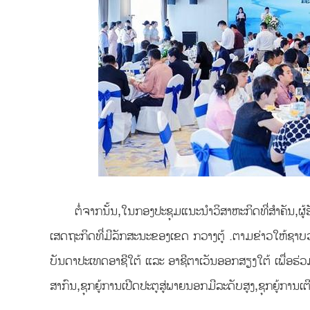
ຕໍ່ຈາກນັ້ນ,ໃນກອງປະຊຸມແນະນຳວິສາຫະກິດທີ່ສຳຄັນ,ຜ
ເສດຖະກິດທີ່ມີລັກສະນະຂອງເຂດ ກວາງຕູ້ .ຕາມຂ່າວໃຫ້ຊາບວ
ບັນດາປະເທດອາຊີໃຕ້ ແລະ ອາຊີຕາເວັນອອກສຽງໃຕ້ ເພື່ອຮ
ສາກົນ,ຊຸກຍູ້ການເປີດປະຕູສູ່ພາຍນອກມີລະດັບສູງ,ຊຸກຍູ້ກາ