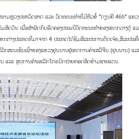
ມສະໜາມຫຼວງປະຫວັດສາດ ແລະ ວັດທະນະທຳທີ່ມີຫົວຂໍ້ "ດຽນຢີ 465" ແຂວ
ົມສິດວັນ ເພື່ອສຳຜັດກັບຮີດຄອງປະເພນີວັດທະນະທຳຂອງເຂດກວາງຕູ້ ແລ
ຂກຕ່າງປະເທດທີ່ມາຈາກ 4 ປະເທດໄດ້ຊົມສິລະປະການຕັດເຈ້ຍ,ສິລະປະເຄື່
ທີ່ມີລັກສະນະຊົນເຜົ່າຂອງແຂວງຢຸນນານຢູ່ເຂດການຄ້າເສລີຈີນ (ຢຸນນານ) ແລ
ກົນ ແລະ ສູນການຄ້າເອເລັກໂຕຣນິກຖ່າຍທອດສົດຂ້າມຊາຍແດນ.