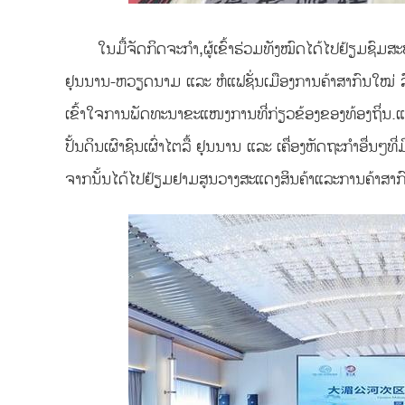
ໃນມື້ຈັດກິດຈະກຳ,ຜູ້ເຂົ້າຮ່ວມທັງໝົດໄດ້ໄປຢ້ຽມຊົ
ຢຸນນານ-ຫວຽດນາມ ແລະ ຫໍແຟຊັ່ນເມືອງການຄ້າສາກົນໃໝ່ ລ
ເຂົ້າໃຈການພັດທະນາຂະແໜງການທີ່ກ່ຽວຂ້ອງຂອງທ້ອງຖິ່ນ.ແ
ປັ້ນດິນເຜົາຊົນເຜົ່າໄຕລື້ ຢຸນນານ ແລະ ເຄື່ອງຫັດຖະກຳອື່ນໆ
ຈາກນັ້ນໄດ້ໄປຢ້ຽມຢາມສູນວາງສະແດງສິນຄ້າແລະການຄ້າສາ