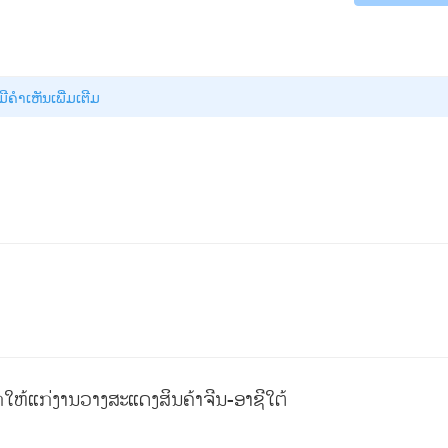
່ມີຄໍາເຫັນເພີ່ມເຕີມ
ຫ້ແກ່ງານວາງສະແດງສິນຄ້າຈີນ-ອາຊີໃຕ້