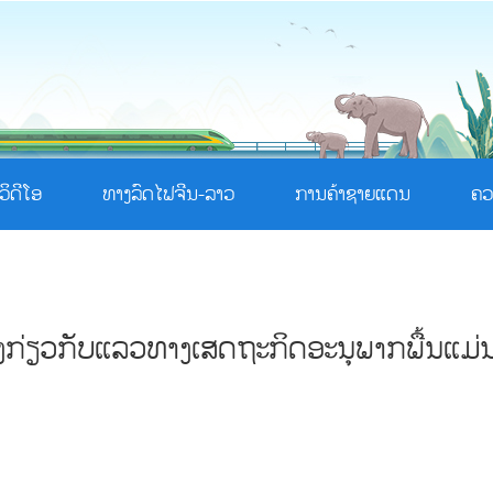
ວິດີໂອ
ທາງລົດໄຟຈີນ-ລາວ
ການຄ້າຊາຍແດນ
ຄວ
ວງກ່ຽວກັບແລວທາງເສດຖະກິດອະນຸພາກພື້ນແມ່