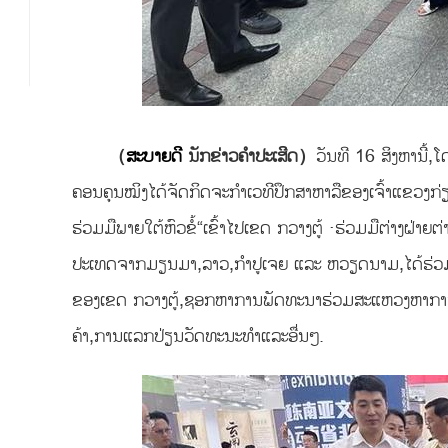
（
ສະບາຍດີ
ນັກຂ່າວຄຳປະເສີດ）
ວັນທີ 16 ສິງຫານີ້,
ຄອນຄຸນໝິງໄດ້ຈັດກິດຈະກຳເວທີປຶກສາຫາລືຂອງເຈົ້າແຂວງກ
ຮ່ວມມືພາຍໃຕ້ຫົວຂໍ້“ເຂົ້າໄປເຂດ ກວາງຕູ້ ·ຮ່ວມມືຕ່າງຝ່າ
ປະເທດຈາກມຽນມາ,ລາວ,ກຳປູເຈຍ ແລະ ຫວຽດນາມ,ໄດ້ຮ່ວມສ
ຂອງເຂດ ກວາງຕູ້,ຊອກຫາການພັດທະນາຮ່ວມສະແຫວງຫາການ
ຄ້າ,ການແລກປ່ຽນວັດທະນະທຳແລະອື່ນໆ.