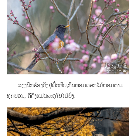
ສຽງນົກຮ້ອງດັງຢູ່ທົ່ວທີບ,ກິ່ນຫອມດອກໄມ້ຫອມຕາມ
ທຸກບ່ອນ, ຄືດັ່ງແມ່ນລະດູໃບໄມ້ບົ່ງ.