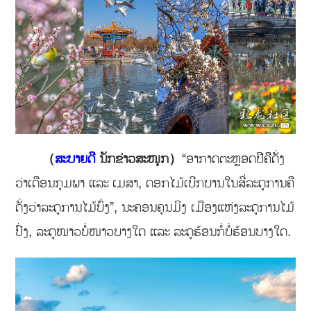
（
ສະບາຍດີ
ນັກຂ່າວສະໜຸກ）
“ອາກາດຕະຫຼອດປີຄືດັ່ງ
ວ່າເດືອນກຸມພາ ແລະ ເມສາ, ດອກໄມ້ເບີກບານໃນສີ່ລະດູການຄື
ດັ່ງວ່າລະດູການໄມ້ບົ່ງ”, ນະຄອນຄຸນມິງ ເມືອງແຫ່ງລະດູການໄມ້
ປົ່ງ, ລະດູໜາວບໍ່ໜາວບາງໃດ ແລະ ລະດູຮ້ອນກໍ່ບໍ່ຮ້ອນບາງໃດ.