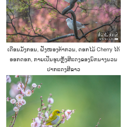
ເດືອນມັງກອນ, ຝັ່ງໜອງຕ້າກວນ, ດອກໄມ້ Cherry ໄດ້
ອອກດອກ, ກາຍເປັນຮູບຫຼັງສີແດງຂອງນົກນາງນວນ
ປາກແດງສີຂາວ