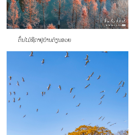
ຕົ້ນໄມ້ຊີດາຢູ່ບ້ານຕ້ຽນອວຍ