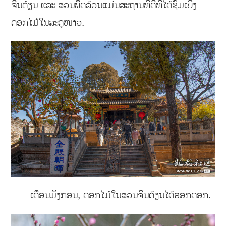
ຈີນຕ້ຽນ ແລະ ສວນພືດລ້ວນແມ່ນສະຖານທີ່ດີທີ່ໄດ້ຊົມເບິ່ງ
ດອກໄມ້ໃນລະດູໜາວ.
ເດືອນມັງກອນ, ດອກໄມ້ໃນສວນຈີນຕ້ຽນໄດ້ອອກດອກ.