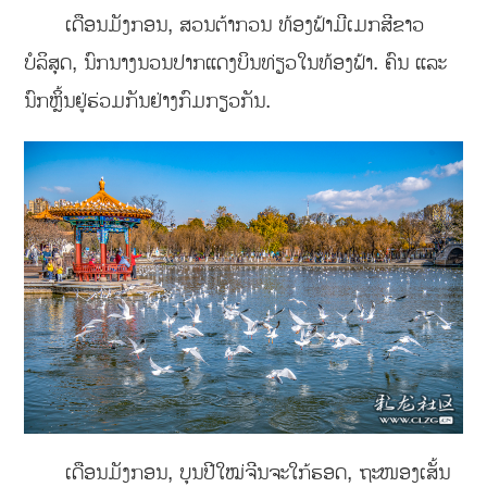
ເດືອນມັງກອນ, ສວນຕ້າກວນ ທ້ອງຟ້າມີເມກສີຂາວ
ບໍລິສຸດ, ນົກນາງນວນປາກແດງບິນທ່ຽວໃນທ້ອງຟ້າ. ຄົນ ແລະ
ນົກຫຼິ້ນຢູ່ຮ່ວມກັນຢ່າງກົມກຽວກັນ.
ເດືອນມັງກອນ, ບຸນປີໃໝ່ຈີນຈະໃກ້ຮອດ, ຖະໜອງເສັ້ນ