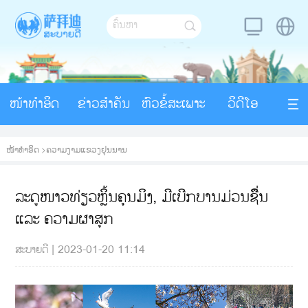
ໜ້າທຳອິດ
ຂ່າວສຳຄັນ
ຫົວຂໍ້ສະເພາະ
ວິດີໂອ
ໜ້າທຳອິດ
>
ຄວາມງາມແຂວງຢຸນນານ
ລະດູໜາວທ່ຽວຫຼິ້ນຄຸນມິງ, ມີເບີກບານມ່ວນຊຶື່ນ
ແລະ ຄວາມຜາສຸກ
ສະບາຍດີ
|
2023-01-20 11:14