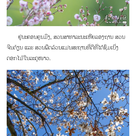
ຢູ່ນະຄອນຄຸນມິງ, ສວນສາທາລະນະເຫີຍລອງຖານ ສວນ
ຈີນຕ້ຽນ ແລະ ສວນພືດລ້ວນແມ່ນສະຖານທີ່ດີທີ່ໄດ້ຊົມເບິ່ງ
ດອກໄມ້ໃນລະດູໜາວ.