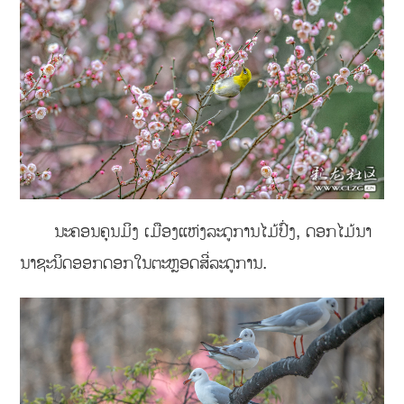
ນະຄອນຄຸນມິງ ເມືອງແຫ່ງລະດູການໄມ້ປົ່ງ, ດອກໄມ້ນາ
ນາຊະນິດອອກດອກໃນຕະຫຼອດສີ່ລະດູການ.