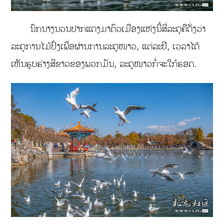
ນົກນາງນວນປາກແດງມາຕົວເມືອງແຫ່ງນີ້ສີ່ລະດຸຄືດັ່ງວ່າ
ລະດູການໄມ້ປົ່ງເພື່ອຜ່ານການລະດູໜາວ, ແຕ່ລະປີ, ເວລາໄດ້
ເຫັນຮູບຮ່າງສີຂາວຂອງພວກມັນ, ລະດູໜາວກໍ່ຈະໃກ້ຮອດ.