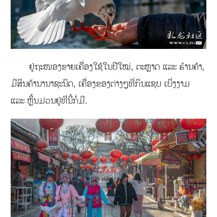
ຢູ່ຖະໜອງຂາຍເຄື່ອງໃຊ້ໃນປີໃໝ່, ຕະຫຼາດ ແລະ ຮ້ານຄ້າ,
ມີສິນຄ້ານານາຊະນິດ, ເຄື່ອງຂອງຕ່າງໆທີ່ກິນແຊບ ເບິ່ງງາມ
ແລະ ຫຼິ້ນມ່ວນຢູ່ທີ່ນີ້ກໍ່ມີ.