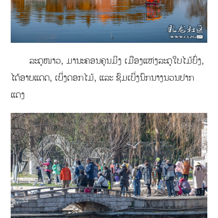
ລະດູໜາວ, ມານະຄອນຄຸນມິງ ເມືອງແຫ່ງລະດູໃບໄມ້ບົ່ງ,
ໄດ້ອາບແດດ, ເບິ່ງດອກໄມ້, ແລະ ຊົມເບິ່ງນົກນາງນວນປາກ
ແດງ