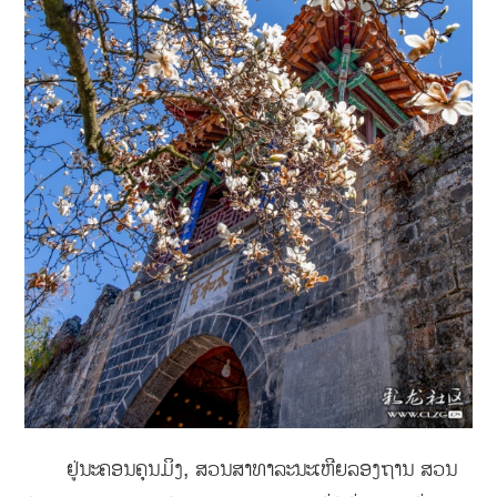
ຢູ່ນະຄອນຄຸນມິງ, ສວນສາທາລະນະເຫີຍລອງຖານ ສວນ