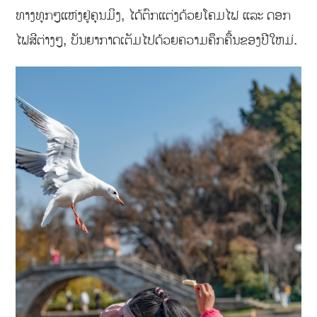
ທາງທຸກໆແຫ່ງຢູ່ຄຸນມິງ, ໄດ້ຕົກແຕ່ງດ້ວຍໂຄມໄຟ ແລະ ດອກ
ໄຟສີຕ່າງໆ, ບັນຍາກາດເຕັມໄປດ້ວຍຄວາມຄຶກຄື້ນຂອງປີໃຫມ່.