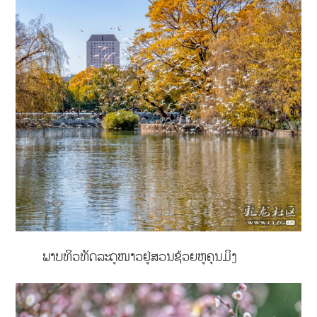
ພາບທິວທັດລະດູໜາວຢູ່ສວນຊ້ວຍຫູຄຸນມິງ