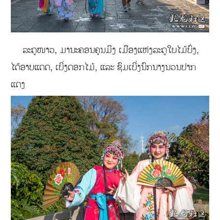
ລະດູໜາວ, ມານະຄອນຄຸນມິງ ເມືອງແຫ່ງລະດູໃບໄມ້ບົ່ງ,
ໄດ້ອາບແດດ, ເບິ່ງດອກໄມ້, ແລະ ຊົມເບິ່ງນົກນາງນວນປາກ
ແດງ