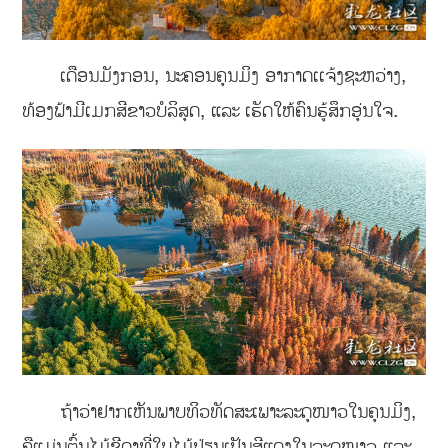
ເດືອນມັງກອນ, ນະຄອນຄຸນມິງ ອາກາດເເຈ້ງຊະຫວ່າງ,
ທ້ອງຟ້າມີເມກສີຂາວບໍລິສຸດ, ແລະ ເຮັດໃຫ້ຄົນຮູ້ສຶກອຸ່ນໃຈ.
ຖ້າວ່າຢາກເຫັນພາບທິວທັດສະເພາະລະດຸໜາວໃນຄຸນມິງ,
ຄືແມ່ນຕົ້ນໄມ້ຊີດາທີ່ໃບໄມ້ປ່ຽນເປັນສີແດງໃນລະດູໜາວ ແລະ