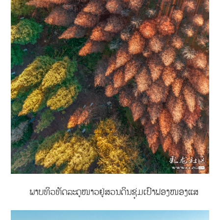
ພາບທິວທັດລະດູໜາວຢູ່ສວນດິນຊຸ່ມເປົາຟອງໜອງແສ