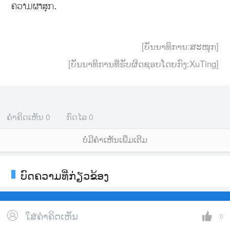
ຄວາມຜາສຸກ.
[ບັນນາທິການ:ສະໜຸກ]
[ບັນນາທິການທີ່ຮັບຜິດຊອບໂດຍກົງ:XuTing]
ຄຳຄິດເຫັນ
0
ກົດໄລ
0
ບໍ່ມີຄໍາເຫັນເພີ່ມເຕີມ
ບົດຄວາມທີ່ກ່ຽວຂ້ອງ
ໃສ່ຄຳຄິດເຫັນ
0