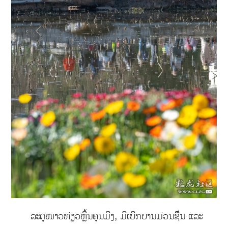
ລະດູໜາວທ່ຽວຫຼິ້ນຄຸນມິງ, ມີເບີກບານມ່ວນຊຶື່ນ ແລະ