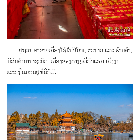
ຢູ່ຖະໜອງຂາຍເຄື່ອງໃຊ້ໃນປີໃໝ່, ຕະຫຼາດ ແລະ ຮ້ານຄ້າ,
ມີສິນຄ້ານານາຊະນິດ, ເຄື່ອງຂອງຕ່າງໆທີ່ກິນແຊບ ເບິ່ງງາມ
ແລະ ຫຼິ້ນມ່ວນຢູ່ທີ່ນີ້ກໍ່ມີ.