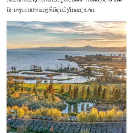
ນົກນາງນວນປາກແດງທີ່ມີຄຸນມິງໃນລະດູໜາວ.