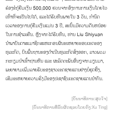
ຮ້ອງຂໍກູ້ຢືມເງິນ 500,000 ຢວນຈາກອົງການການເງິນໂດຍໄວ
ເທົ່າທີ່ຈະເປັນໄປໄດ້, ແລະໄດ້ຮັບທຶນພາຍໃນ 3 ວັນ, ກຳນົດ
ເວລາຂອງການກູ້ຢືມເງິນແມ່ນ 3 ປີ, ສະນັ້ນມີຄວາມດັນຫນ້ອຍ
ໃນການຊໍາລະຄືນ. ຫຼັງຈາກໄດ້ຮັບທຶນ, ທ່ານ Liu Shiyuan
ນຳພາບັນດາສະມາຊິກສະຫະກອນຜັນຂະຫຍາຍຂອບເຂດຂອງ
ທຸລະກິດ, ບົນພື້ນຖານຂອງດຳເນີນທຸລະກິດສົ່ງອອກ, ລາວພວມ
ກະກຽມນຳເຂົ້າຖ່ານຫີນ ແລະ ຜະລິດຕະພັນອື່ນໆຈາກມຽນມາ,
ພະຍາຍາມເພີ່ມລາຍຮັບຂອງຊາວເຂດຊາຍແດນຢ່າງບໍ່ຢຸດຢັ້ງ,
ເສີມຂະຫຍາຍຄວາມຮັ່ງມີຂອງປະຊາຊົນເຂດຊາຍແດນນຳກັນ.
[ບັນນາທິການ:ສຸດໃຈ]
[ບັນນາທິການທີ່ຮັບຜິດຊອບໂດຍກົງ:Xu Ting]