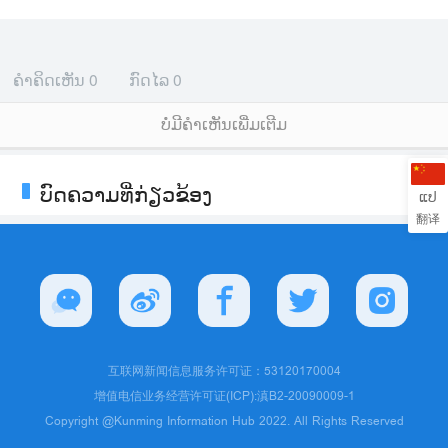
ຄຳຄິດເຫັນ
0
ກົດໄລ
0
ບໍ່ມີຄໍາເຫັນເພີ່ມເຕີມ
ບົດຄວາມທີ່ກ່ຽວຂ້ອງ
ແປ
翻译
互联网新闻信息服务许可证：53120170004
增值电信业务经营许可证(ICP):滇B2-20090009-1
Copyright @Kunming Information Hub 2022. All Rights Reserved