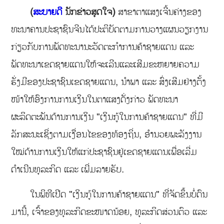
(
ສະບາຍດີ
ນັກຂ່າວສຸດໃຈ)
ສາຂາຕາແສງເຈີ້ນຄ່າງຂອງ
ທະນາຄານປະຊາຊົນຈີນໄດ້ປະຕິບັດຕາມການວາງແຜນວຽກງານ
ກ່ຽວກັບການພັດທະນານະວັດຕະກຳການຄ້າຊາຍແດນ ແລະ
ພັດທະນາເຂດຊາຍແດນໃຫ້ຈະເລີນແລະເສີມຂະຫຍາຍຄວາມ
ຮັ່ງມີຂອງປະຊາຊົນເຂດຊາຍແດນ, ນຳພາ ແລະ ສົ່ງເສີມຢ່າງຕັ້ງ
ໜ້າໃຫ້ອົງການການເງິນໃນຕາແສງດັ່ງກ່າວ ພັດທະນາ
ຜະລິດຕະພັນດ້ານການເງິນ "ເງິນກູ້ໃນການຄ້າຊາຍແດນ" ທີ່ມີ
ລັກສະນະເຊິ່ງຕາມເງື່ອນໄຂຂອງທ້ອງຖິ່ນ, ອຳນວຍພະລັງງານ
ໃໝ່ດ້ານການເງິນໃຫ້ແກ່ປະຊາຊົນຢູ່ເຂດຊາຍແດນເພື່ອເລີ່ມ
ດຳເນີນທຸລະກິດ ແລະ ເພີ່ມລາຍຮັບ.
ໃນພິທີເປີດ "ເງິນກູ້ໃນການຄ້າຊາຍແດນ" ທີ່ຈັດຂຶ້ນບໍ່ດົນ
ມານີ້, ເຈົ້າຂອງທຸລະກິດຂະໜາດນ້ອຍ, ທຸລະກິດສ່ວນຕົວ ແລະ