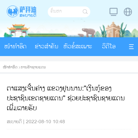
ໜ້າທຳອິດ
ຂ່າວສຳຄັນ
ຫົວຂໍ້ສະເພາະ
ວິດີໂອ
ໜ້າທຳອິດ
>
ການຄ້າຊາຍແດນ
ຕາແສງເຈີ້ນຄ່າງ ແຂວງຢຸນນານ:"ເງິນກູ້ຂອງ
ປະຊາຊົນເຂດຊາຍແດນ" ຊ່ວຍປະຊາຊົນຊາຍແດນ
ເພີ່ມລາຍຮັບ
ສະບາຍດີ
|
2022-08-10 10:48