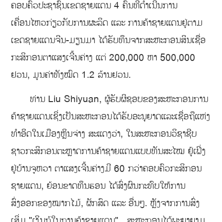
ຄອບຄົວປະຊາຊົນເຂດຊາຍແດນ 4 ຄົນທີ່ດຳເນີນການ
ເຄື່ອນໄຫວກ່ຽວກັບການຜະລິດ ແລະ ການຄ້າຊາຍແດນຢູ່ຕາມ
ເຂດຊາຍແດນຈີນ-ມຽນມາ ໄດ້ຮັບທຶນຈາກສະຫະກອນສິນເຊື່ອ
ກະສິກອນຕາແສງເຈີ້ນຄ່າງ ແຕ່ 200,000 ຫາ 500,000
ຢວນ, ມູນຄ່າທັງໝົດ 1.2 ລ້ານຢວນ.
ທ່ານ Liu Shiyuan, ຜູ້ຮັບຜິຊອບຂອງສະຫະກອນການ
ຄ້າຊາຍແດນເຊິ່ງເປັນສະຫະກອນໄດ້ຮັບອະນຸຍາດແລະເຊື່ອຖືແຫ່ງ
ທໍາອິດໃນເມືອງຫຼິນຈ່າງ ສະແດງວ່າ, ໃນສະຫະກອນວິຊາຊີບ
ຊາວກະສິກອນຕະຫຼາດການຄ້າຊາຍແດນແບບທັນສະໄໝ ຢູ້ເຟີ່ງ
ຢູ່ບ້ານຈູຫວາ ຕາແສງເຈີ້ນຄ່າງມີ 60 ກວ່າຄອບຄົວກະສິກອນ
ຊາຍແດນ, ຍ້ອນຂາດທຶນຮອນ ໄດ້ສົ່ງຜົນກະທົບໃຫ້ການ
ສົ່ງອອກຂອງໝາກໄມ້, ຜັກສົດ ແລະ ອື່ນໆ. ຫຼັງຈາກການສົ່ງ
ເສິ່ມ "ເງິນກູ້ໃນການຄ້າຊາຍແດນ" , ສະຫະກອນໄດ້ພະຍາຍາມ