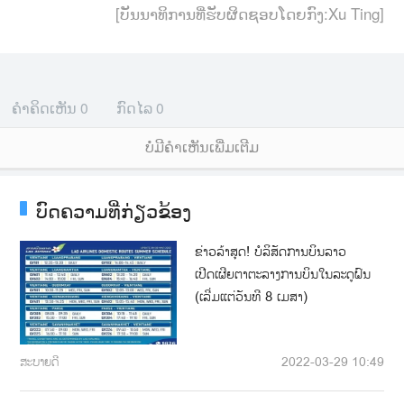
[ບັນນາທິການທີ່ຮັບຜິດຊອບໂດຍກົງ:Xu Ting]
ຄຳຄິດເຫັນ
0
ກົດໄລ
0
ບໍ່ມີຄໍາເຫັນເພີ່ມເຕີມ
ບົດຄວາມທີ່ກ່ຽວຂ້ອງ
ຂ່າວລ້າສຸດ! ບໍລິສັດການບິນລາວ
ເປີດເຜີຍຕາຕະລາງການບິນໃນລະດູຝົນ
(ເລີ່ມແຕ່ວັນທີ 8 ເມສາ)
ສະບາຍດີ
2022-03-29 10:49