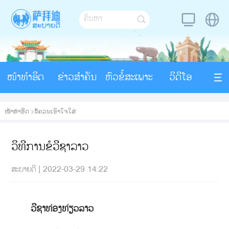
ໜ້າທຳອິດ
ຂ່າວສຳຄັນ
ຫົວຂໍ້ສະເພາະ
ວິດີໂອ
ໜ້າທຳອິດ
>
ຂໍ້ຄວນເອົາໃຈໃສ່
ວິທີການຂໍວີຊາລາວ
ສະບາຍດີ
|
2022-03-29 14:22
ວີຊາທ່ອງທ່ຽວລາວ