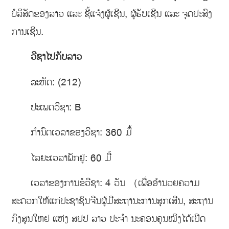
ບໍລິສັດຂອງລາວ ແລະ ຊີ້ແຈ້ງຜູ້ເຊີນ, ຜູ້ຮັບເຊີນ ແລະ ຈຸດປະສົງ
ການເຊີນ.
ວີຊາໄປກັບລາວ
ລະຫັດ: (212)
ປະເພດວີຊາ: B
ກຳນົດເວລາຂອງວີຊາ: 360 ມື້
ໄລຍະເວລາພັກຢູ່: 60 ມື້
ເວລາຂອງການຂໍວີຊາ: 4 ວັນ （ເພື່ອອຳນວຍຄວາມ
ສະດວກໃຫ້ແກ່ປະຊາຊົນຈີນຜູ້ມີສະຖານະການສຸກເສີນ, ສະຖານ
ກົງສຸນໃຫຍ່ ແຫ່ງ ສປປ ລາວ ປະຈຳ ນະຄອນຄຸນໝິງໄດ້ເປີດ