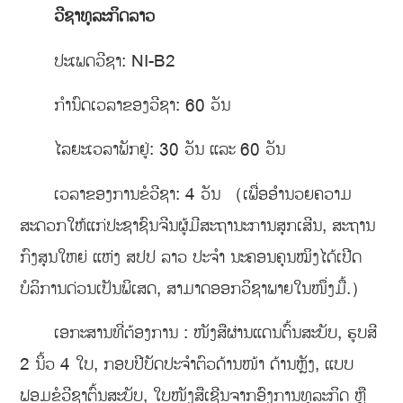
ວີຊາທຸລະກິດລາວ
ປະເພດວີຊາ: NI-B2
ກຳນົດເວລາຂອງວີຊາ: 60 ວັນ
ໄລຍະເວລາພັກຢູ່: 30 ວັນ ແລະ 60 ວັນ
ເວລາຂອງການຂໍວີຊາ: 4 ວັນ （ເພື່ອອຳນວຍຄວາມ
ສະດວກໃຫ້ແກ່ປະຊາຊົນຈີນຜູ້ມີສະຖານະການສຸກເສີນ, ສະຖານ
ກົງສຸນໃຫຍ່ ແຫ່ງ ສປປ ລາວ ປະຈຳ ນະຄອນຄຸນໝິງໄດ້ເປີດ
ບໍລິການດ່ວນເປັນພິເສດ, ສາມາດອອກວິຊາພາຍໃນໜຶ່ງມື້.）
ເອກະສານທີ່ຕ້ອງການ : ໜັງສືຜ່ານແດນຕົ້ນສະບັບ, ຮູບສີ
2 ນິ້ວ 4 ໃບ, ກອບປີບັດປະຈຳຕົວດ້ານໜ້າ ດ້ານຫຼັງ, ແບບ
ຟອມຂໍວີຊາຕົ້ນສະບັບ, ໃບໜັງສືເຊີນຈາກອົງການທຸລະກິດ ຫຼື