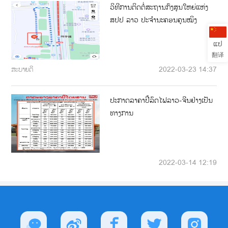
ວິທີການຕິດຕໍ່ສະຖານກົງສຸນໃຫຍ່ແຫ່ງ
ສປປ ລາວ ປະຈຳນະຄອນຄຸນໝິງ
ແປ
翻译
ສະບາຍດີ
2022-03-23 14:37
ປະກາດລາຄາປີ້ລົດໄຟລາວ-ຈີນຢ່າງເປັນ
ທາງການ
2022-03-14 12:19