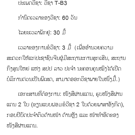
ປະເພດວີຊາ: ວີຊາ T-B3
ກຳນົດເວລາຂອງວີຊາ: 60 ວັນ
ໄລຍະເວລາພັກຢູ່: 30 ມື້
ເວລາຂອງການຂໍວີຊາ: 3 ມື້（ເພື່ອອຳນວຍຄວາມ
ສະດວກໃຫ້ແກ່ປະຊາຊົນຈີນຜູ້ມີສະຖານະການສຸກເສີນ, ສະຖານ
ກົງສຸນໃຫຍ່ ແຫ່ງ ສປປ ລາວ ປະຈຳ ນະຄອນຄຸນໝິງໄດ້ເປີດ
ບໍລິການດ່ວນເປັນພິເສດ, ສາມາດອອກວິຊາພາຍໃນໜຶ່ງມື້.）
ເອກະສານທີ່ຕ້ອງການ: ໜັງສືຜ່ານແດນ, ຮູບໜັງສືຜ່ານ
ແດນ 2 ໃບ (ຂຽນແບບຟອມຂໍວີຊາ 2 ໃບດ້ວຍພາສາອັງກິດ),
ກອບປີບັດປະຈຳຕົວດ້ານໜ້າ ດ້ານຫຼັງ ແລະ ໜ້າທຳອິດຂອງ
ໜັງສືຜ່ານແດນ.