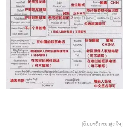
[ບັນນາທິການ:ສຸດໃຈ]