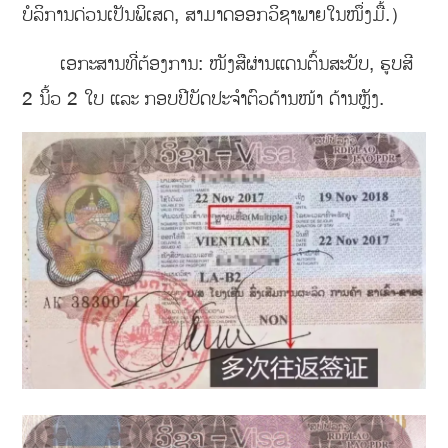
ບໍລິການດ່ວນເປັນພິເສດ, ສາມາດອອກວິຊາພາຍໃນໜຶ່ງມື້.）
ເອກະສານທີ່ຕ້ອງການ: ໜັງສືຜ່ານແດນຕົ້ນສະບັບ, ຮູບສີ
2 ນິ້ວ 2 ໃບ ແລະ ກອບປີບັດປະຈຳຕົວດ້ານໜ້າ ດ້ານຫຼັງ.