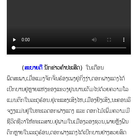
（
ສະບາຍດີ
ນັກຂ່າວຄຳປະເສີດ）
ໃນເດືອນ
ພຶດສະພາ,ເມື່ອແມງຈັກຈັ່ນຮ້ອງເພງຢູ່ກິ່ງງ່າ,ດອກຝາງແດງໄດ້
ເບີກບານຢູ່ຫຼາຍແຫ່ງຂອງແຂວງຢຸນນານເຕັມໄປດ້ວຍຄວາມໂລ
ແມນຕິກໃນລະດູຮ້ອນ.ຢູ່ຕະແສງເສິງໄຫ,ເມືອງຢົງເສິງ,ນະຄອນລີ
ຈຽງແມ່ນຢູ່ໃນທະເລດອກຝາງແດງ ແລະ ດອກໄມ້ເພີ່ມຄວາມມີ
ຊີວິດຊີວາໃຫ້ທະເລສາບ.ຢູ່ຟາມໃນເມືອງລອງຊວນ,ພາຍຫຼັງຝົນ
ຕົກຫຼາຍໃນລະດູຮ້ອນ,ດອກຝາງແດງໄດ້ເບີກບານຢ່າງສວຍສົດ