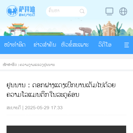
ໜ້າທຳອິດ
ຂ່າວສຳຄັນ
ຫົວຂໍ້ສະເພາະ
ວິດີໂອ
ໜ້າທຳອິດ
>
ຄວາມງາມແຂວງຢຸນນານ
ຢຸນນານ：ດອກຝາງແດງເບີກບານເຕັມໄປດ້ວຍ
ຄວາມໂລແມນຕິກໃນລະດູຮ້ອນ
ສະບາຍດີ
|
2025-05-29 17:33