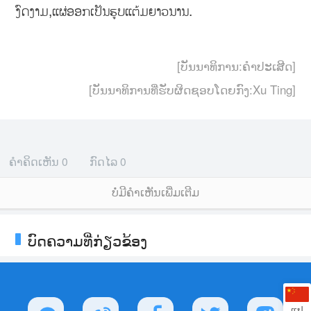
ງົດງາມ,ແຜ່ອອກເປັນຮູບແຕ້ມຍາວນານ.
[ບັນນາທິການ:ຄຳປະເສີດ]
[ບັນນາທິການທີ່ຮັບຜິດຊອບໂດຍກົງ:Xu Ting]
ຄຳຄິດເຫັນ
0
ກົດໄລ
0
ບໍ່ມີຄໍາເຫັນເພີ່ມເຕີມ
ບົດຄວາມທີ່ກ່ຽວຂ້ອງ
ແປ