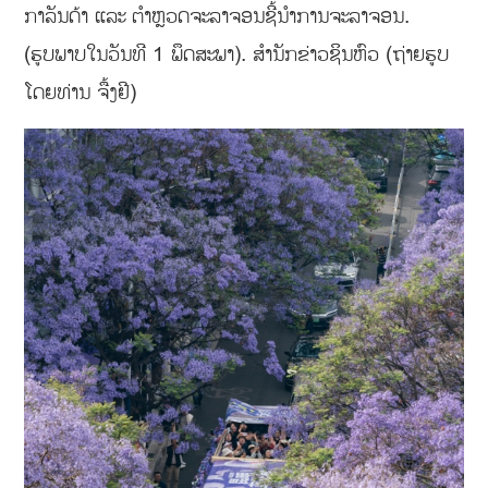
ກາລັນດ້າ ແລະ ຕໍາຫຼວດຈະລາຈອນຊີ້ນໍາການຈະລາຈອນ.
(ຮູບພາບໃນວັນທີ 1 ພຶດສະພາ). ສຳນັກຂ່າວຊິນຫົວ (ຖ່າຍຮູບ
ໂດຍທ່ານ ຈື້ງຢີ)