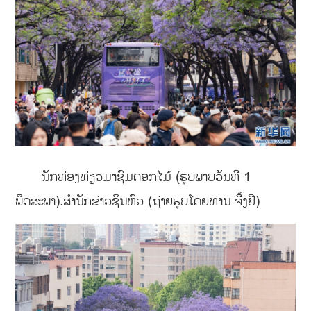
ນັກທ່ອງທ່ຽວມາຊົມດອກໄມ້ (ຮູບພາບວັນທີ 1
ພຶດສະພາ).ສຳນັກຂ່າວຊິນຫົວ (ຖ່າຍຮູບໂດຍທ່ານ ຈື້ງຢີ)