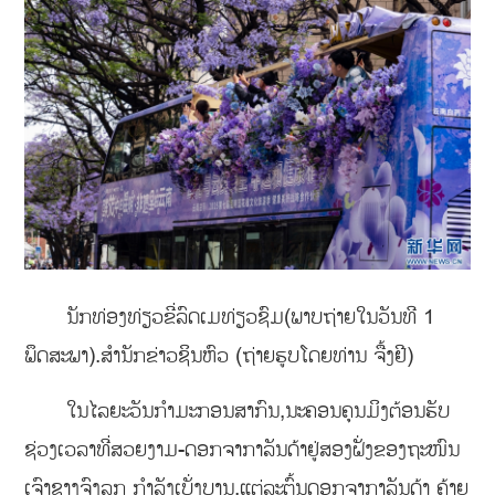
ນັກທ່ອງທ່ຽວຂີ່ລົດເມທ່ຽວຊົມ(ພາບຖ່າຍໃນວັນທີ 1
ພຶດສະພາ).ສຳນັກຂ່າວຊິນຫົວ (ຖ່າຍຮູບໂດຍທ່ານ ຈື້ງຢີ)
ໃນໄລຍະວັນກຳມະກອນສາກົນ,ນະຄອນຄຸນມິງຕ້ອນຮັບ
ຊ່ວງເວລາທີ່ສວຍງາມ-ດອກຈາກາລັນດ້າຢູ່ສອງຝັ່ງຂອງຖະໜົນ
ເຈົາຊາງຈົງລູກ ກໍາລັງເບັ່ງບານ.ແຕ່ລະຕົ້ນດອກຈາກາລັນດ້າ ຄ້າຍ