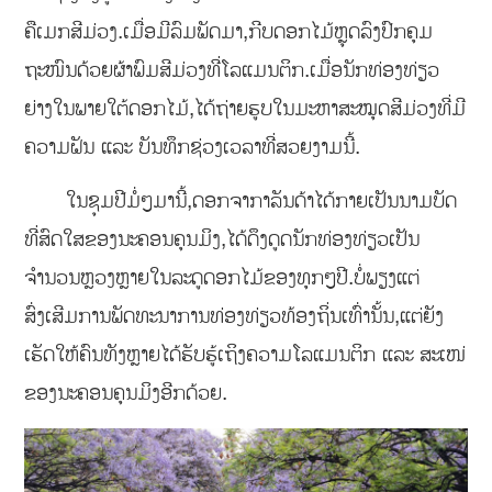
ຄືເມກສີມ່ວງ.ເມື່ອມີລົມພັດມາ,ກີບດອກໄມ້ຫຼຸດລົງປົກຄຸມ
ຖະໜົນດ້ວຍຜ້າພົມສີມ່ວງທີ່ໂລແມນຕິກ.ເມື່ອນັກທ່ອງທ່ຽວ
ຍ່າງໃນພາຍໃຕ້ດອກໄມ້,ໄດ້ຖ່າຍຮູບໃນມະຫາສະໝຸດສີມ່ວງທີ່ມີ
ຄວາມຝັນ ແລະ ບັນທຶກຊ່ວງເວລາທີ່ສວຍງາມນີ້.
ໃນຊຸມປີມໍ່ໆມານີ້,ດອກຈາກາລັນດ້າໄດ້ກາຍເປັນນາມບັດ
ທີ່ສົດໃສຂອງນະຄອນຄຸນມິງ,ໄດ້ດຶງດູດນັກທ່ອງທ່ຽວເປັນ
ຈຳນວນຫຼວງຫຼາຍໃນລະດູດອກໄມ້ຂອງທຸກໆປີ.ບໍ່ພຽງແຕ່
ສົ່ງເສີມການພັດທະນາການທ່ອງທ່ຽວທ້ອງຖິ່ນເທົ່ານັ້ນ,ແຕ່ຍັງ
ເຮັດໃຫ້ຄົນທັງຫຼາຍໄດ້ຮັບຮູ້ເຖິງຄວາມໂລແມນຕິກ ແລະ ສະເໜ່
ຂອງນະຄອນຄຸນມິງອີກດ້ວຍ.