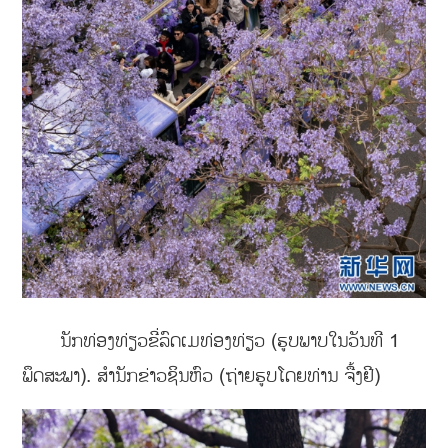
ນັກທ່ອງທ່ຽວຂີ່ລົດເມທ່ອງທ່ຽວ (ຮູບພາບໃນວັນທີ 1
ພຶດສະພາ). ສຳນັກຂ່າວຊິນຫົວ (ຖ່າຍຮູບໂດຍທ່ານ ຈື້ງຢີ)