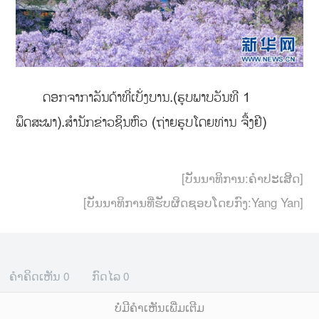
ດອກຈາກາລັນດ້າທີ່ເບັ່ງບານ.(ຮູບພາບວັນທີ 1
ພຶດສະພາ).ສຳນັກຂ່າວຊິນຫົວ (ຖ່າຍຮູບໂດຍທ່ານ ຈື້ງຢີ)
[ບັນນາທິການ:ຄຳປະເສີດ]
[ບັນນາທິການທີ່ຮັບຜິດຊອບໂດຍກົງ:Yang Yan]
ຄຳຄິດເຫັນ
0
ກົດໄລ
0
ບໍ່ມີຄໍາເຫັນເພີ່ມເຕີມ