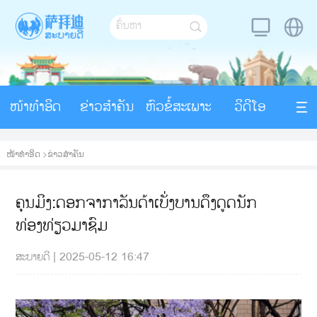
ໜ້າທຳອິດ
ຂ່າວສຳຄັນ
ຫົວຂໍ້ສະເພາະ
ວິດີໂອ
ໜ້າທຳອິດ
>
ຂ່າວສຳຄັນ
ຄຸນມິງ:ດອກຈາກາລັນດ້າເບັ່ງບານດຶງດູດນັກ
ທ່ອງທ່ຽວມາຊົມ
ສະບາຍດີ
|
2025-05-12 16:47