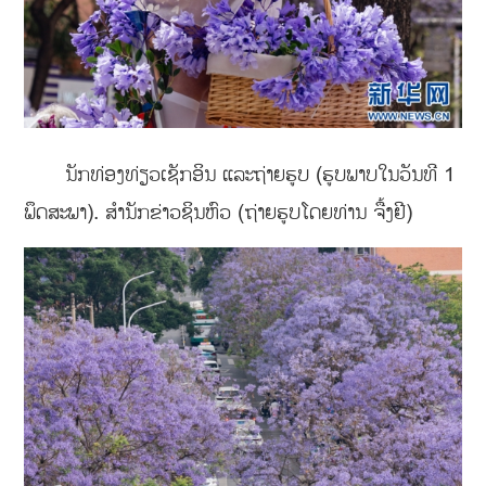
ນັກທ່ອງທ່ຽວເຊັກອິນ ແລະຖ່າຍຮູບ (ຮູບພາບໃນວັນທີ 1
ພຶດສະພາ). ສຳນັກຂ່າວຊິນຫົວ (ຖ່າຍຮູບໂດຍທ່ານ ຈື້ງຢີ)