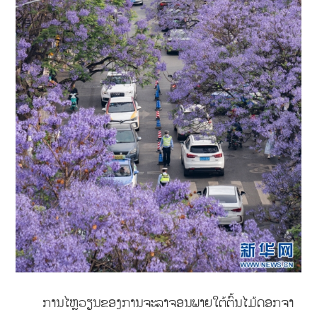
ການໄຫຼວຽນຂອງການຈະລາຈອນພາຍໃຕ້ຕົ້ນໄມ້ດອກຈາ