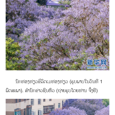
ນັກທ່ອງທ່ຽວຂີ່ລົດເມທ່ອງທ່ຽວ (ຮູບພາບໃນວັນທີ 1
ພຶດສະພາ). ສຳນັກຂ່າວຊິນຫົວ (ຖ່າຍຮູບໂດຍທ່ານ ຈື້ງຢີ)