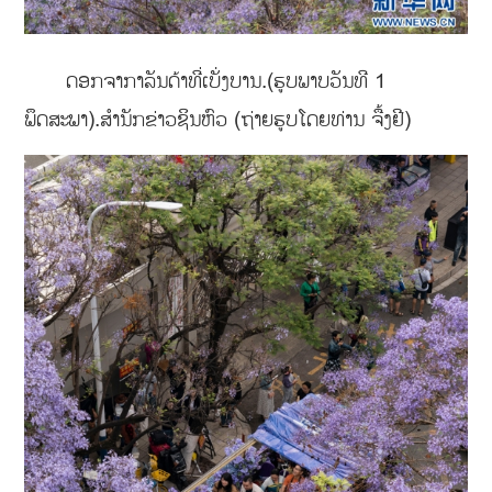
ດອກຈາກາລັນດ້າທີ່ເບັ່ງບານ.(ຮູບພາບວັນທີ 1
ພຶດສະພາ).ສຳນັກຂ່າວຊິນຫົວ (ຖ່າຍຮູບໂດຍທ່ານ ຈື້ງຢີ)