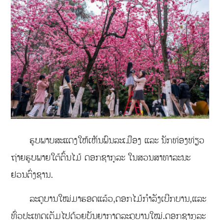
ຮູບພາບສະແດງໃຫ້ເຫັນພົນລະເມືອງ ແລະ ນັກທ່ອງທ່ຽວ
ຖ່າຍຮູບພາຍໃຕ້ຕົ້ນໄມ້ ດອກຊາກຸລະ ໃນສວນສາທາລະນະ
ຢວນຕົ່ງຊານ.
ລະດູບານໃໝ່ມາຮອດແລ້ວ,ດອກໄມ້ກຳລັງເບີກບານ,ແລະ
ທົ່ວປະເທດເຕັມໄປດ້ວຍບັນຍາກາດລະດູບານໃໝ່.ດອກຊາກຸລະ