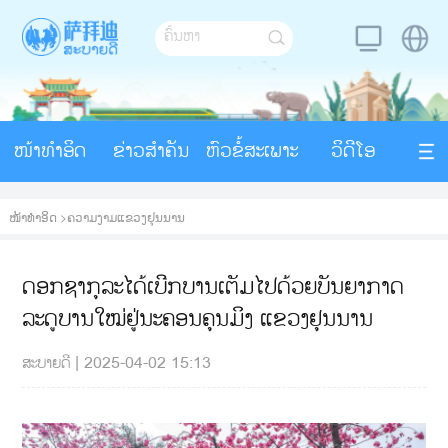
ໜ້າທຳອິດ
ຂ່າວສຳຄັນ
ຫົວຂໍ້ສະເພາະ
ວິດີໂອ
ໜ້າທຳອິດ
>
ຄວາມງາມແຂວງຢຸນນານ
ດອກຊາກຸລະໄດ້ເບີກບານເຕັມໄປດ້ວຍບັນຍາກາດ
ລະດູບານໃໝ່ຢູ່ນະຄອນຄຸນມິງ ແຂວງຢຸນນານ
ສະບາຍດີ
|
2025-04-02 15:13