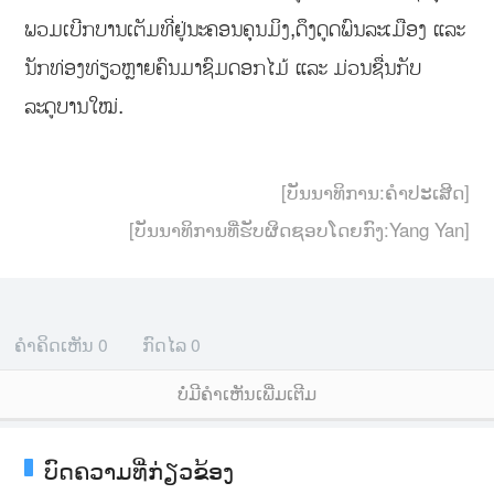
ພວມເບີກບານເຕັມທີ່ຢູ່ນະຄອນຄຸນມິງ,ດຶງດູດພົນລະເມືອງ ແລະ
ນັກທ່ອງທ່ຽວຫຼາຍຄົນມາຊົມດອກໄມ້ ແລະ ມ່ວນຊື່ນກັບ
ລະດູບານໃໝ່.
[ບັນນາທິການ:ຄຳປະເສີດ]
[ບັນນາທິການທີ່ຮັບຜິດຊອບໂດຍກົງ:Yang Yan]
ຄຳຄິດເຫັນ
0
ກົດໄລ
0
ບໍ່ມີຄໍາເຫັນເພີ່ມເຕີມ
ບົດຄວາມທີ່ກ່ຽວຂ້ອງ