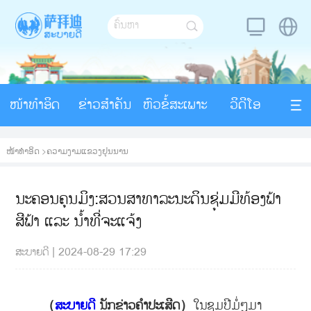
ໜ້າທຳອິດ
ຂ່າວສຳຄັນ
ຫົວຂໍ້ສະເພາະ
ວິດີໂອ
ໜ້າທຳອິດ
>
ຄວາມງາມແຂວງຢຸນນານ
ນະຄອນຄຸນມິງ:ສວນສາທາລະນະດິນຊຸ່ມມີທ້ອງຟ້າ
ສີຟ້າ ແລະ ນ້ຳທີ່ຈະແຈ້ງ
ສະບາຍດີ
|
2024-08-29 17:29
（
ສະບາຍດີ
ນັກຂ່າວຄຳປະເສີດ）
ໃນຊຸມປີມໍ່ໆມາ