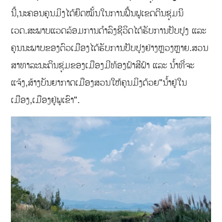
ນີ້,ນະຄອນຄຸນມິງໄດ້ຍຶດໝັ້ນໃນການຟື້ນຟູເຂດດິນຊຸ່ມນິ
ເວດ.ສະພາບແວດລ້ອມການດຳລົງຊີວິດໄດ້ຮັບການປັບປຸງ ແລະ
ຄຸນນະພາບຂອງຕົວເມືອງໄດ້ຮັບການປັບປຸງຢ່າງຫຼວງຫຼາຍ.ສວນ
ສາທາລະນະດິນຊຸ່ມຂອງເມືອງມີທ້ອງຟ້າສີຟ້າ ແລະ ນ້ຳທີ່ຈະ
ແຈ້ງ,ສ້າງບັນຍາກາດເມືອງສວນໃຫ້ຄຸນມິງດ້ວຍ"ນ້ຳຢູ່ໃນ
ເມືອງ,ເມືອງຢູ່ພູເຂົາ".