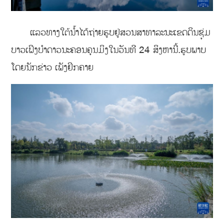
ແລວທາງໃຕ້ນ້ຳໄດ້ຖ່າຍຮູບຢູ່ສວນສາທາລະນະເຂດດິນຊຸ່ມ
ບາວເຟິງບຳດາວນະຄອນຄຸນມິງໃນວັນທີ 24 ສິງຫານີ້.ຮູບພາບ
ໂດຍນັກຂ່າວ ເພັງຢິກຄາຍ