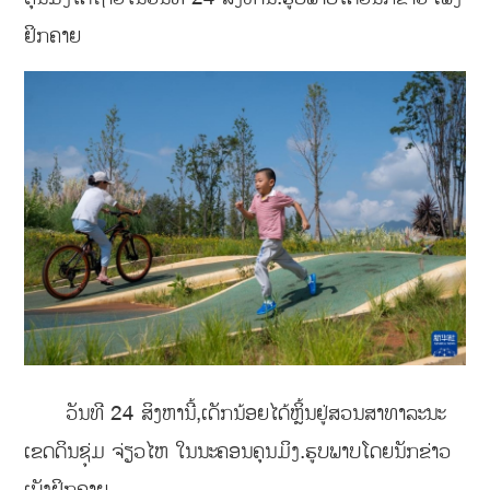
ຢິກຄາຍ
ວັນທີ 24 ສິງຫານີ້,ເດັກນ້ອຍໄດ້ຫຼິ້ນຢູ່ສວນສາທາລະນະ
ເຂດດິນຊຸ່ມ ຈ່ຽວໄຫ ໃນນະຄອນຄຸນມິງ.ຮູບພາບໂດຍນັກຂ່າວ