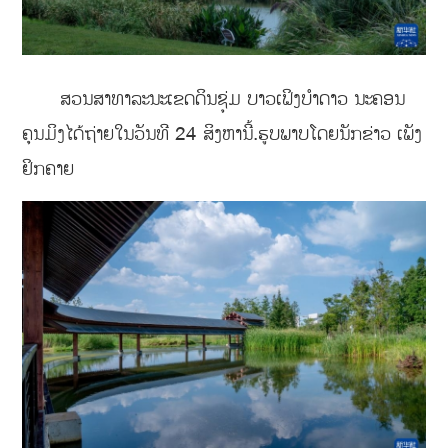
ສວນສາທາລະນະເຂດດິນຊຸ່ມ ບາວເຟິງບຳດາວ ນະຄອນ
ຄຸນມິງໄດ້ຖ່າຍໃນວັນທີ 24 ສິງຫານີ້.ຮູບພາບໂດຍນັກຂ່າວ ເພັງ
ຢິກຄາຍ