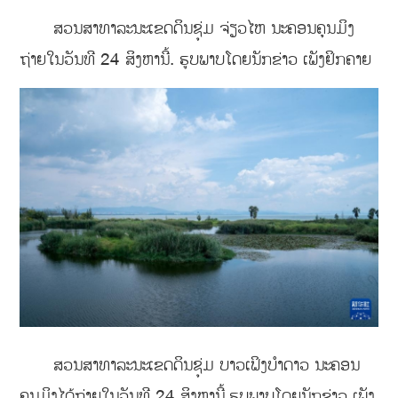
ສວນສາທາລະນະເຂດດິນຊຸ່ມ ຈ່ຽວໄຫ ນະຄອນຄຸນມິງ
ຖ່າຍໃນວັນທີ 24 ສິງຫານີ້. ຮູບພາບໂດຍນັກຂ່າວ ເພັງຢິກຄາຍ
ສວນສາທາລະນະເຂດດິນຊຸ່ມ ບາວເຟິງບຳດາວ ນະຄອນ
ຄຸນມິງໄດ້ຖ່າຍໃນວັນທີ 24 ສິງຫານີ້.ຮູບພາບໂດຍນັກຂ່າວ ເພັງ