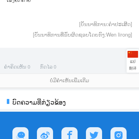
ເພັງຢິກຄາຍ
[ບັນນາທິການ:ຄຳປະເສີດ]
[ບັນນາທິການທີ່ຮັບຜິດຊອບໂດຍກົງ:Wen lirong]
ແປ
ຄຳຄິດເຫັນ
0
ກົດໄລ
0
翻译
ບໍ່ມີຄໍາເຫັນເພີ່ມເຕີມ
ບົດຄວາມທີ່ກ່ຽວຂ້ອງ