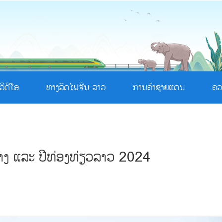
ວິດີໂອ
ທາງລົດໄຟຈີນ-ລາວ
ການຄ້າຊາຍແດນ
ຄວ
້າງ ແລະ ປີທ່ອງທ່ຽວລາວ 2024