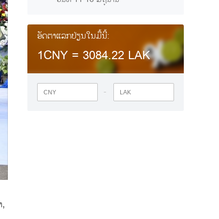
ອັດຕາແລກປ່ຽນໃນມື້ນີ້:
1CNY =
3084.22
LAK
-
ຳ,