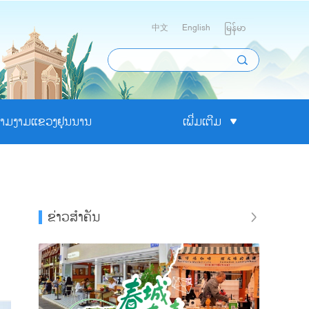
中文
English
မြန်မာ
າມງາມແຂວງຢຸນນານ
ເພີ່ມເຕີມ
ຂ່າວສຳຄັນ