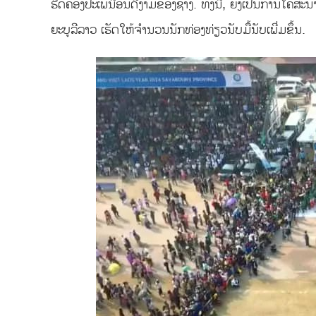
ຮີດຄອງປະເພນີອັນດີງາມຂອງຊ້າງ. ທັງນີ້, ຍັງເປັນການໂຄສ
ຍະບູລີລາວ ເຮັດໃຫ້ຈໍານວນນັກທ່ອງທ່ຽວນັບມື້ນັບເພີ່ມຂຶ້ນ.