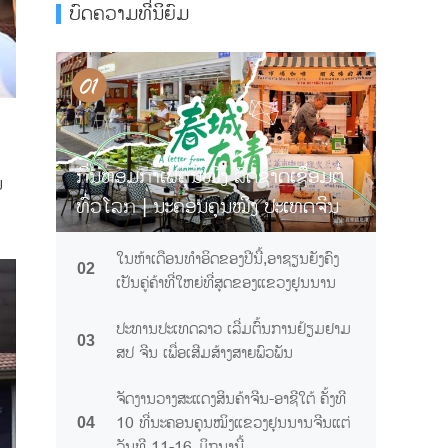
ບົດຄວາມທີ່ນິຍົມ
ກິ່ນຫອມກາເຟຄຸນໝິງ ລົດຊາດເຊື່ອມຕໍ່
ມ
ທົ່ວໂລກ | ນະຄອນຄຸນໝິງ ປະເທດຈີນ
ການເຊື້ອເຊີນທ່ານຊິມກາເຟຢຸນນານ
ໃນຫ້າເດືອນທຳອິດຂອງປີນີ້,ອາຊຽນຍັງຄົງ
02
ເປັນຄູ່ຄ້າທີ່ໃຫຍ່ທີ່ສຸດຂອງແຂວງຢຸນນານ
ປະທານປະເທດລາວ ເລີ່ມຕົ້ນການຢ້ຽມຢາມ
03
ສປ ຈີນ ເພື່ອເສີມສ້າງສາຍພົວພັນ
ຈັດງານວາງສະແດງສິນຄ້າຈີນ-ອາຊີໃຕ້ ຄັ້ງທີ
10 ທີ່ນະຄອນຄຸນໝິງແຂວງຢຸນນານຈີນແຕ່
04
ວັນທີ 11-16 ມິຖຸນານີ້