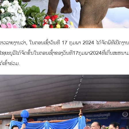
າວລາຍງານວ່າ, ໃນຕອນເຊົ້າວັນທີ 17 ກຸມພາ 2024 ໄດ້ຈັດພິທີເປີດງານ
ໄຊຍະບູລີໄດ້ຈັດຂຶ້ນໃນຕອນເຊົ້າຂອງວັນທີ17ກຸມພາ2024ທີ່ເດີ່ນສະຫນາ
ເຂົ້າຮ່ວມ.