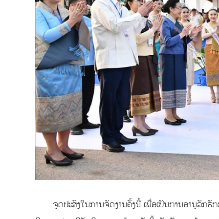
ຈຸດປະສົງໃນການຈັດງານຄັ້ງນີ້ ເພື່ອເປັນການອານຸລັກຮັ