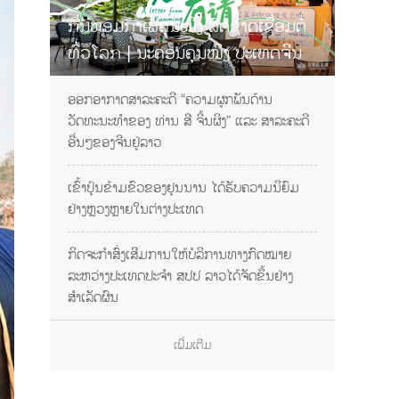
ກິ່ນຫອມກາເຟຄຸນໝິງ ລົດຊາດເຊື່ອມຕໍ່
ທົ່ວໂລກ | ນະຄອນຄຸນໝິງ ປະເທດຈີນ
ການເຊື້ອເຊີນທ່ານຊິມກາເຟຢຸນນານ
ອອກອາກາດສາລະຄະດີ “ຄວາມຜູກພັນດ້ານ
ວັດທະນະທຳຂອງ ທ່ານ ສີ ຈິ້ນຜິງ” ແລະ ສາລະຄະດີ
ອື່ນໆຂອງຈີນຢູ່ລາວ
ເຂົ້າປຸ້ນຂ້າມຂົວຂອງຢຸນນານ ໄດ້ຮັບຄວາມນິຍົມ
ຢ່າງຫຼວງຫຼາຍໃນຕ່າງປະເທດ
ກິດຈະກຳສົ່ງເສີມການໃຫ້ບໍລິການທາງກົດໝາຍ
ລະຫວ່າງປະເທດປະຈຳ ສປປ ລາວໄດ້ຈັດຂຶ້ນຢ່າງ
ສຳເລັດຜົນ
ເພີ່ມເຕີມ