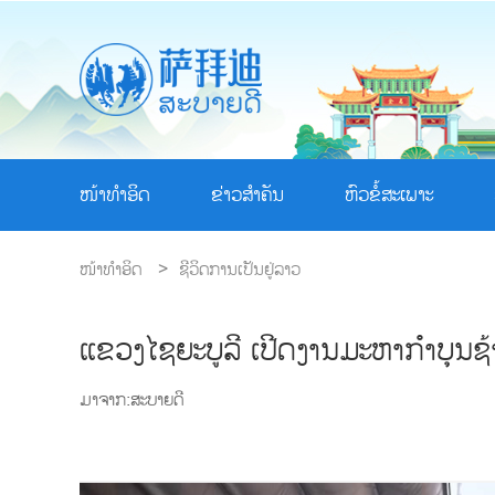
ໜ້າທຳອິດ
ຂ່າວສຳຄັນ
ຫົວຂໍ້ສະເພາະ
ໜ້າທຳອິດ
>
ຊີວິດການເປັນຢູ່ລາວ
ແຂວງໄຊຍະບູລີ ເປີດງານມະຫາກໍາບຸນຊ
ມາຈາກ:ສະບາຍດີ