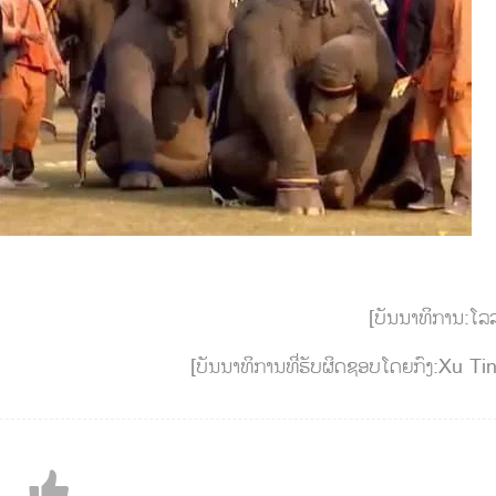
[ບັນນາທິການ:ໂລ
[ບັນນາທິການທີ່ຮັບຜິດຊອບໂດຍກົງ:Xu Ti