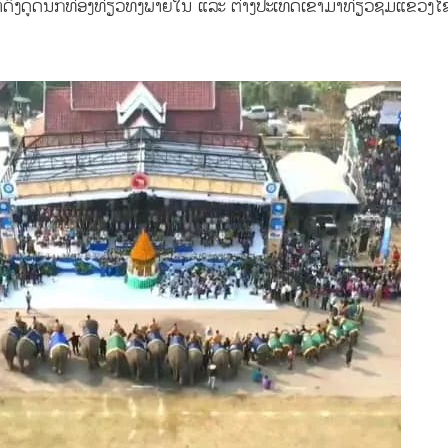
ະນາດຶງດູດນັກທ່ອງທ່ຽວທັງພາຍໃນ ແລະ ຕ່າງປະເທດເຂົ້າມາທ່ຽວຊົມແຂວງໄ