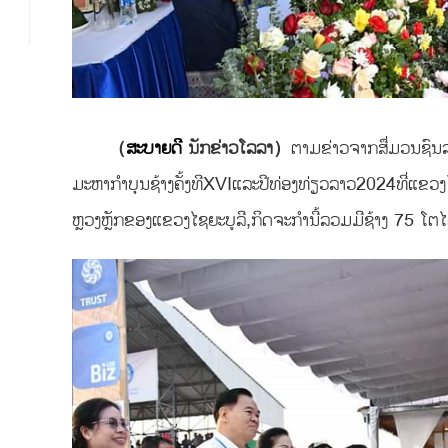
（
ສະບາຍດີ
ນັກຂ່າວໂລລາ）
ຕາມຂ່າວຈາກສື່ມວນຊົນລ
ມະຫາກໍາບຸນຊ້າງຄັ້ງທີXVIແລະປີທ່ອງທ່ຽວລາວ2024ທີ່ແຂວງ
ຫຼວງຫຼັກຂອງແຂວງໄຊຍະບູລີ,ກິດຈະກໍານີ້ລວມມີຊ້າງ 75 ໂຕໄດ້