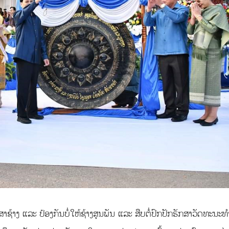
ກສາຊ້າງ ແລະ ປ້ອງກັນບໍ່ໃຫ້ຊ້າງສູນພັນ ແລະ ສືບຕໍ່ປົກປັກຮັກສາວັດທະນະທ