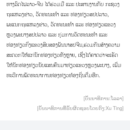
ທາງລົດໄຟລາວ-ຈີນ ໄດ້ຮ່ວມມື ແລະ ປະສານງານກັບ ກະຊວງ
ຖະແຫລງຂ່າວ, ວັດທະນະທຳ ແລະ ທ່ອງທ່ຽວສປປລາວ,
ພະແນກຖະແຫລງຂ່າວ, ວັດທະນະທຳ ແລະ ທ່ອງທ່ຽວແຂວງ
ຫຼວງພະບາງສປປລາວ ແລະ ກຸ່ມການວັດທະນະທຳ ແລະ
ທ່ອງທ່ຽວກິ່ງແຂວງສິບສອງພັນນາສປຈີນ,ຮ່ວມກັນສ້າງຄວາມ
ສະດວກໃຫ້ແກ່ນັກທ່ອງທ່ຽວທັງຫຼາຍ, ເຊິ່ງໄດ້ຄາດວ່າຈະເຮັດ
ໃຫ້ນັກທ່ອງທ່ຽວນັບແສນຄົນມາທ່ຽວແຂວງຫຼວງພະບາງ, ເພີ່ມ
ທະວີການພັດທະນາການທ່ອງທ່ຽວທ້ອງຖິ່ນຕື່ມອີກ.
[ບັນນາທິການ:ໂລລາ]
[ບັນນາທິການທີ່ຮັບຜິດຊອບໂດຍກົງ:Xu Ting]