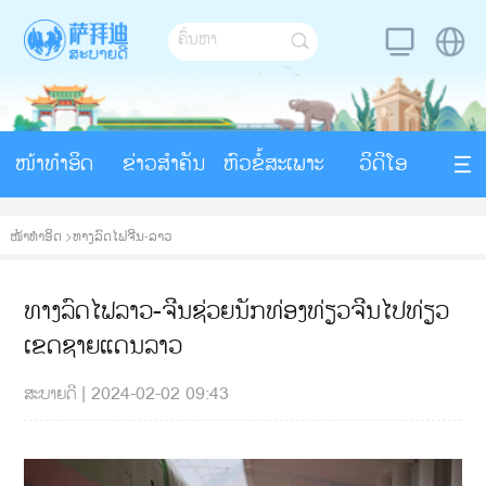
ໜ້າທຳອິດ
ຂ່າວສຳຄັນ
ຫົວຂໍ້ສະເພາະ
ວິດີໂອ
ໜ້າທຳອິດ
>
ທາງລົດໄຟຈີນ-ລາວ
ທາງລົດໄຟລາວ-ຈີນຊ່ວຍນັກທ່ອງທ່ຽວຈີນໄປທ່ຽວ
ເຂດຊາຍແດນລາວ
ສະບາຍດີ
|
2024-02-02 09:43