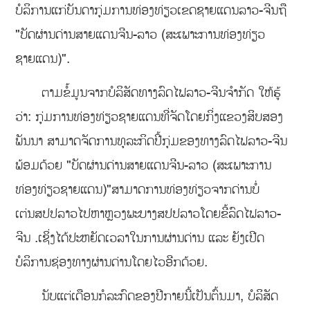
ບໍລິການແກ່ບັນດາກຸ່ມການທ່ອງທ່ຽວເຂດຊາຍແດນລາວ-ຈີນຖື
"ບັດຜ່ານດ່ານສາຍແດນຈີນ-ລາວ (ສະເພາະການທ່ອງທ່ຽວ
ຊາຍແດນ)".
ຕາມຂໍ້ມູນຈາກບໍລິສັດທາງລົດໄຟລາວ-ຈີນຈໍາກັດ ໃຫ້ຮູ້
ວ່າ: ກຸ່ມການທ່ອງທ່ຽວຊາຍແດນທີ່ຈັດໂດຍກິ່ງແຂວງສິບສອງ
ພັນນາ ສາມາດຈັດການທຸລະກິດປີ້ກຸ່ມຂອງທາງລົດໄຟລາວ-ຈີນ
ພ້ອມດ້ວຍ "ບັດຜ່ານດ່ານສາຍແດນຈີນ-ລາວ (ສະເພາະການ
ທ່ອງທ່ຽວຊາຍແດນ)"ສາມາດການທ່ອງທ່ຽວຈາກດ່ານບໍ່
ເຕ່ນສປປລາວໄປຫາຫຼວງພະບາງສປປລາວໂດຍຂີ້ລົດໄຟລາວ-
ຈີນ .ເຊິ່ງໄດ້ປະຫຍັດເວລາໃນການຜ່ານດ່ານ ແລະ ຍັງເປີດ
ບໍລິການຊ່ອງທາງຜ່ານດ່ານໂດຍໄວອີກດ້ວຍ.
ນັບແຕ່ເດືອນກໍລະກົດຂອງປີກາຍນີ້ເປັນຕົ້ນມາ, ບໍລິສັດ