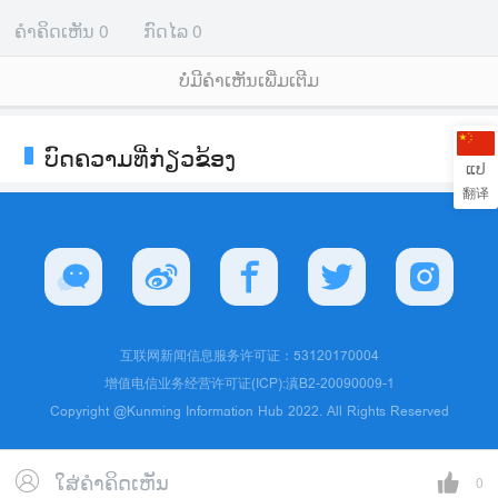
ຄຳຄິດເຫັນ
0
ກົດໄລ
0
ບໍ່ມີຄໍາເຫັນເພີ່ມເຕີມ
ບົດຄວາມທີ່ກ່ຽວຂ້ອງ
ແປ
翻译
互联网新闻信息服务许可证：53120170004
增值电信业务经营许可证(ICP):滇B2-20090009-1
Copyright @Kunming Information Hub 2022. All Rights Reserved
ໃສ່ຄຳຄິດເຫັນ
0