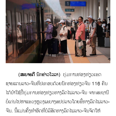
ກຸ່ມການທ່ອງທ່ຽວເຂດ
（
ສະບາຍດີ
ນັກຂ່າວໂລລາ）
ຊາຍແດນລາວ-ຈີນທີ່ປະກອບດ້ວຍນັກທ່ອງທ່ຽວຈີນ 116 ຄົນ
ໄດ້ນຳໃຊ້ປີ້ກຸ່ມການທ່ອງທ່ຽວທາງລົດໄຟລາວ-ຈີນ ຈາກສະຖານີ
ບໍ່ເຕ່ນໄປຫາແຂວງຫຼວງພະບາງສປປລາວໂດຍຂີ້ທາງລົດໄຟລາວ-
ຈີນ. ນີ້ແມ່ນຄັ້ງທຳອິດທີ່ບໍລິສັດທາງລົດໄຟລາວ-ຈີນຈັດໃຫ້