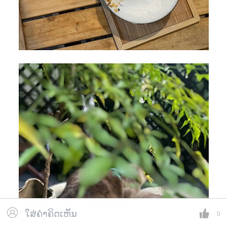
ໃສ່ຄຳຄິດເຫັນ
0