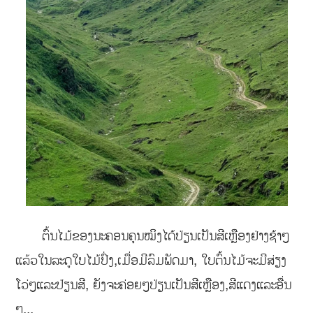
ຕົ້ນໄມ້ຂອງນະຄອນຄຸນໝິງໄດ້ປ່ຽນເປັນສີເຫຼືອງຢ່າງຊ້າໆ
ແລ້ວໃນລະດູໃບໄມ້ປົ່ງ,ເມື່ອມີລົມພັດມາ, ໃບຕົ້ນໄມ້ຈະມີສ່ຽງ
ໂວ່ໆແລະປ່ຽນສີ, ຍັງຈະຄ່ອຍໆປ່ຽນເປັນສີເຫຼືອງ,ສີແດງແລະອື່ນ
ໆ...