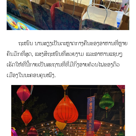
ຖະໜົນ ນານສຽງເປັນຕະຫຼາດກາງຄືນຂອງອາຫານທີ່ຫຼາຍ
ຄົນມັກທີ່ສຸດ, ແສງສີຖະໜົນທີ່ສວຍງາມ ແລະອາຫານແຊບໆ
ເຮັດໃຫ້ທີ່ນີ້ກາຍເປັນສະຖານທີ່ທີ່ມີກິ່ງອາຍຄ້ວນໄຟຂອງຕົວ
ເມືອງໃນນະຄອນຄຸນໝິງ.