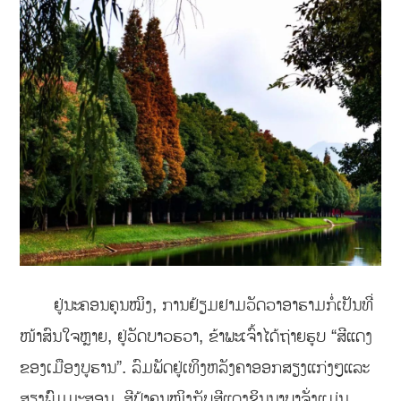
ຢູ່ນະຄອນຄຸນໝິງ, ການຢ້ຽມຢາມວັດວາອາຮາມກໍ່ເປັນທີ່
ໜ້າສົນໃຈຫຼາຍ, ຢູ່ວັດບາວຮວາ, ຂ້າພະເຈົ້າໄດ້ຖ່າຍຮູບ “ສີແດງ
ຂອງເມືອງບູຮານ”. ລົມພັດຢູ່ເທິງຫລັງຄາອອກສຽງແກ່ງໆແລະ
ສຽງພົົມມະສອນ, ສີຟ້າຄຸນໝິງກັບສີແດງຊິນນາບາຈັ່ງແມ່ນ