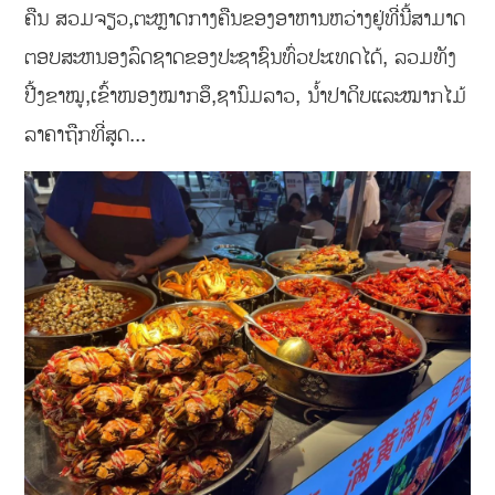
ຄືນ ສວມຈຽວ,ຕະຫຼາດກາງຄືນຂອງອາຫານຫວ່າງຢູ່ທີ່ນີ້ສາມາດ
ຕອບສະຫນອງລົດຊາດຂອງປະຊາຊົນທົ່ວປະເທດໄດ້, ລວມທັງ
ປີ້ງຂາໝູ,ເຂົ້າໜອງໝາກອຶ,ຊານົມລາວ, ນໍ້າປາດິບແລະໝາກໄມ້
ລາຄາຖືກທີ່ສຸດ...