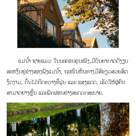
ແມ່ນ້ຳ ຊາຍແລມ ໃນນະຄອນຄຸນໝິງ,ມີບັນຍາກາດດີງຽບ
ສະຫງົບຢູ່ຂ້າງສອງຝັ່ງແມ່ນ້ຳ, ຖະໜົນຫົນທາງມີສີຂຽວສວຍສົດ
ງົດງາມ, ຕົ້ນໄມ້ກີດຂວາງຂີ້ຝຸ່ນ ແລະ ແສງແດດ, ເຮັດໃຫ້ຜູ້ຄົນ
ສາມາດຍ່າງຫຼິ້ນ ແລະພັກຜ່ອນຢ່າງສະດວກສະບາຍ.