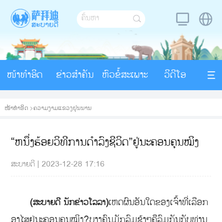
ໜ້າທຳອິດ
ຂ່າວສຳຄັນ
ຫົວຂໍ້ສະເພາະ
ວິດີໂອ
ໜ້າທຳອິດ
>
ຄວາມງາມແຂວງຢຸນນານ
“ຫນຶ່ງຮ້ອຍວິທີການດໍາລົງຊີວິດ”ຢູ່ນະຄອນຄຸນໝິງ
ສະບາຍດີ
|
2023-12-28 17:16
ເຫດຜົນອັນໃດຂອງເຈົ້າທີ່ເລືອກ
(ສະບາຍດີ ນັກຂ່າວໂລລາ)
ອາໄສຢູ່ນະຄອນຄຸນໝິງ?ບາງຄົນມັກລົມຊ້າໆຄືລົມກັນກັບທ່ານ