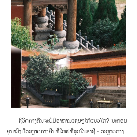
ຊີວິດກາງຄືນຈະບໍ່ມີອາຫານແຊບໆໄດ້ແນວໃດ? ນະຄອນ
ຄຸນໝິງມີຕະຫຼາດກາງຄືນທີ່ໃຫຍ່ທີ່ສຸດໃນອາຊີ - ຕະຫຼາດກາງ