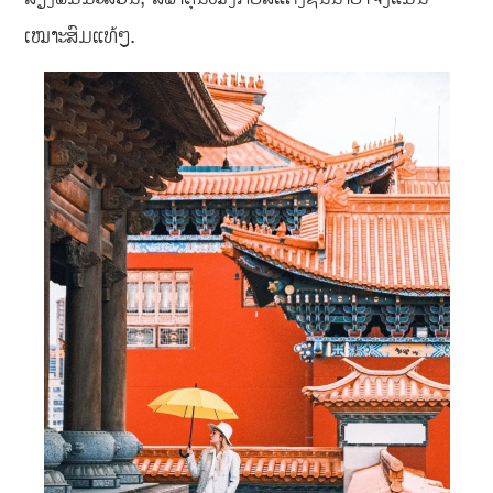
ເໝາະສົມແທ້ໆ.