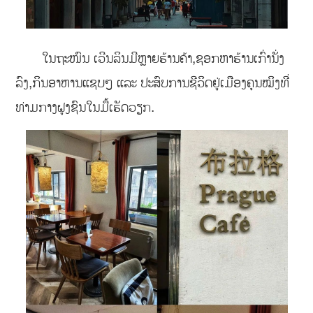
ໃນຖະໜົນ ເວີນລິນມີຫຼາຍຮ້ານຄ້າ,ຊອກຫາຮ້ານເກົ່ານັ່ງ
ລົງ,ກິນອາຫານແຊບໆ ແລະ ປະສົບການຊີວິດຢູ່ເມືອງຄຸນໝິງທີ່
ທ່າມກາງຝູງຊົນໃນມື້ເຮັດວຽກ.