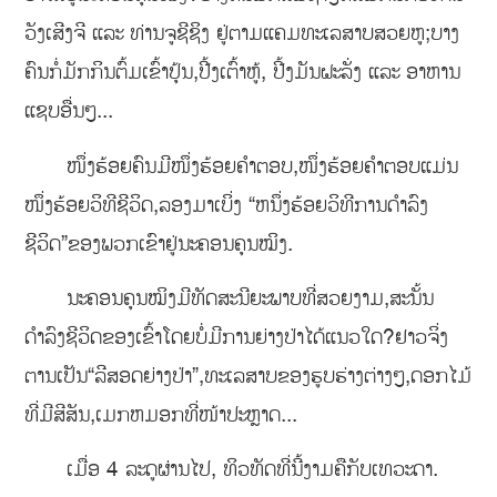
ວັງເສີງຈີ ແລະ ທ່ານຈູຊີຊິງ ຢູ່ຕາມແຄມທະເລສາບສວຍຫູ;ບາງ
ຄົນກໍ່ມັກກິນຕົ້ມເຂົ້າປຸ້ນ,ປີ້ງເຕົ້າຫູ້, ປີ້ງມັນຝະລັ່ງ ແລະ ອາຫານ
ແຊບອື່ນໆ...
ໜຶ່ງຮ້ອຍຄົນມີໜຶ່ງຮ້ອຍຄຳຕອບ,ໜຶ່ງຮ້ອຍຄຳຕອບແມ່ນ
ໜຶ່ງຮ້ອຍວິທີຊີວິດ,ລອງມາເບິ່ງ “ຫນຶ່ງຮ້ອຍວິທີການດໍາລົງ
ຊີວິດ”ຂອງພວກເຂົາຢູ່ນະຄອນຄຸນໝິງ.
ນະຄອນຄຸນໝິງມີທັດສະນີຍະພາບທີ່ສວຍງາມ,ສະນັ້ນ
ດຳລົງຊີວິດຂອງເຂົ້າໂດຍບໍ່ມີການຍ່າງປ່າໄດ້ແນວໃດ?ຢາວຈິ່ງ
ຕານເປັນ“ລີສອດຍ່າງປ່າ”,ທະເລສາບຂອງຮູບຮ່າງຕ່າງໆ,ດອກໄມ້
ທີ່ມີສີສັນ,ເມກຫມອກທີ່ໜ້າປະຫຼາດ...
ເມື່ອ 4 ລະດູຜ່ານໄປ, ທິວທັດທີ່ນີ້ງາມຄືກັບເທວະດາ.