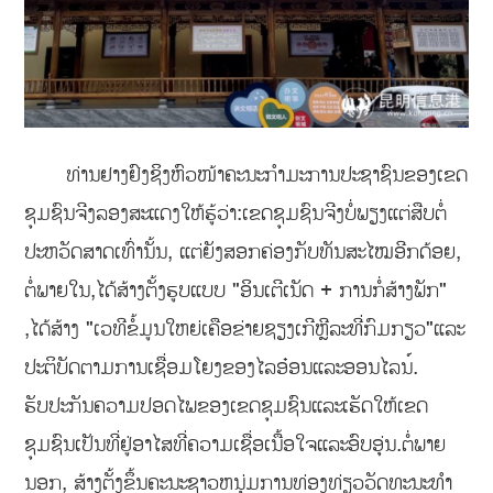
ທ່ານຢາງຢົງຊິງຫົວໜ້າຄະນະກຳມະການປະຊາຊົນຂອງເຂດ
ຊຸມຊົນຈີງລອງສະແດງໃຫ້ຮູ້ວ່າ:ເຂດຊຸມຊົນຈີງບໍ່ພຽງແຕ່ສືບຕໍ່
ປະຫວັດສາດເທົ່ານັ້ນ, ແຕ່ຍັງສອກຄ່ອງກັບທັນສະໄໝອີກດ້ອຍ,
ຕໍ່ພາຍໃນ,ໄດ້ສ້າງຕັ້ງຮູບແບບ "ອິນເຕີເນັດ + ການກໍ່ສ້າງພັກ"
,ໄດ້ສ້າງ "ເວທີຂໍ້ມູນໃຫຍ່ເຄືອຂ່າຍຊຽງເກີຫຼີລະທີ່ກົມກຽວ"ແລະ
ປະຕິບັດຕາມການເຊື່ອມໂຍງຂອງໄລອ໋ອນແລະອອນໄລນ໌.
ຮັບປະກັນຄວາມປອດໄພຂອງເຂດຊຸມຊົນແລະເຮັດໃຫ້ເຂດ
ຊຸມຊົນເປັນທີ່ຢູ່ອາໄສທີ່ຄວາມເຊື່ອເນື້ອໃຈແລະອົບອຸ່ນ.ຕໍ່ພາຍ
ນອກ, ສ້າງຕັ້ງຂຶ້ນຄະນະຊາວຫນຸ່ມການທ່ອງທ່ຽວວັດທະນະທໍາ