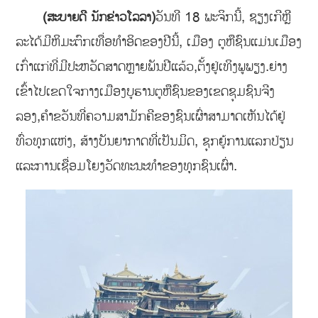
ວັນທີ 18 ພະຈິກນີ້, ຊຽງເກີຫຼີ
(ສະບາຍດີ ນັກຂ່າວໂລລາ)
ລະໄດ້ມີຫິມະຕົກເທື່ອທຳອິດຂອງປີນີ້, ເມືອງ ຕູຫືຊົນແມ່ນເມືອງ
ເກົ່າແກ່ທີ່ມີປະຫວັດສາດຫຼາຍພັນປີແລ້ວ,ຕັ້ງຢູ່ເທິງພູພຽງ.ຍ່າງ
ເຂົ້າໄປເຂດໃຈກາງເມືອງບູຮານຕູຫືຊົນຂອງເຂດຊຸມຊົນຈີງ
ລອງ,ຄໍາຂວັນທີ່ຄວາມສາມັກຄີຂອງຊົນເຜົ່າສາມາດເຫັນໄດ້ຢູ່
ທົ່ວທຸກແຫ່ງ, ສ້າງບັນຍາກາດທີ່ເປັນມິດ, ຊຸກຍູ້ການແລກປ່ຽນ
ແລະການເຊື່ອມໂຍງວັດທະນະທໍາຂອງທຸກຊົນເຜົ່າ.