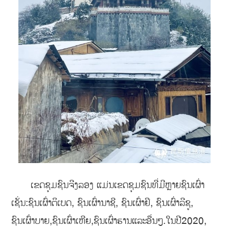
ເຂດຊຸມຊົນຈີງລອງ ແມ່ນເຂດຊຸມຊົນທີ່ມີຫຼາຍຊົນເຜົ່າ
ເຊັ່ນ:ຊົນເຜົ່າຕິເບດ, ຊົນເຜົ່ານາຊີ, ຊົນເຜົ່າຢິ, ຊົນເຜົ່າລີຊູ,
ຊົນເຜົ່າບາຍ,ຊົນເຜົ່າເຫີຍ,ຊົນເຜົ່າຮານແລະອື່ນໆ.ໃນປີ2020,