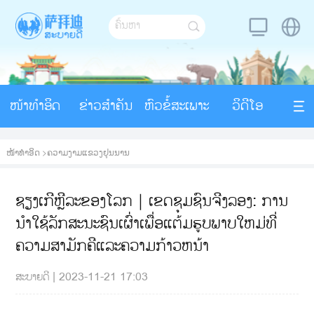
ໜ້າທຳອິດ
ຂ່າວສຳຄັນ
ຫົວຂໍ້ສະເພາະ
ວິດີໂອ
ໜ້າທຳອິດ
>
ຄວາມງາມແຂວງຢຸນນານ
ຊຽງເກີຫຼີລະຂອງໂລກ｜ເຂດຊຸມຊົນຈີງລອງ: ການ
ນໍາໃຊ້ລັກສະນະຊົນເຜົ່າເພື່ອແຕ້ມຮູບພາບໃຫມ່ທີ່
ຄວາມສາມັກຄີແລະຄວາມກ້າວຫນ້າ
ສະບາຍດີ
|
2023-11-21 17:03