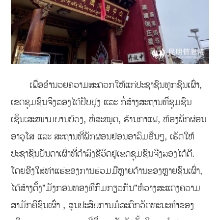
ເພື່ອອຳນວຍຄວາມສະດວກໃຫ້ແກ່ປະຊາຊົນທຸກຊົນເຜົ່າ,
ເຂດຊຸມຊົນຈີງລອງໄດ້ປັບປຸງ ແລະ ກໍ່ສ້າງສະຖານທີ່ຊຸມຊົນ
ເຊັ່ນ:ສະໜາມບານບ້ວງ, ຫໍສະໝຸດ, ຮ້ານກາແຟ, ຫ້ອງພັກຜ່ອນ
ອາວຸໂສ ແລະ ສະຖານທີ່ພັກຜ່ອນຢ່ອນອາລົມອື່ນໆ, ເຮັດໃຫ້
ປະຊາຊົນບັນດາເຜົ່າທີ່ດຳລົງຊີວິດຢູ່ເຂດຊຸມຊົນຈີງລອງໄດ້ດີ.
ໂດຍອີງໃສ່ທ່າແຮ່ຂອງການຮ່ວມມືຫຼາຍດ້ານຂອງຫຼາຍຊົນເຜົ່າ,
ໄດ້ສ້າງຕັ້ງ"ມັງກອນທອງທີ່ກົມກຽວກັນ"ຫໍວາງສະແດງຄວາມ
ສາມັກຄີຊົນເຜົ່າ , ສູນປະສົບການມໍລະດົກວັດທະນະທຳຂອງ