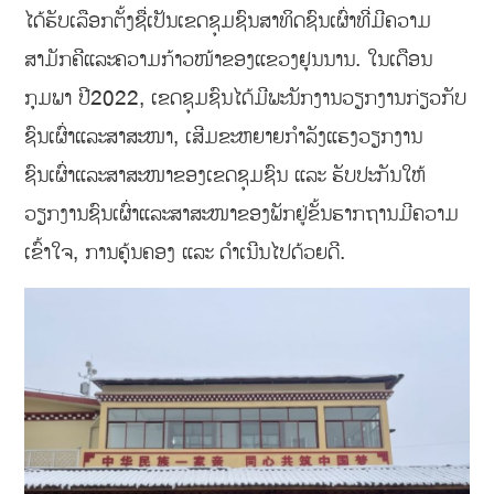
ໄດ້ຮັບເລືອກຕັ້ງຊື່ເປັນເຂດຊຸມຊົນສາທິດຊົນເຜົ່າທີ່ມີຄວາມ
ສາມັກຄີແລະຄວາມກ້າວໜ້າຂອງແຂວງຢຸນນານ. ໃນເດືອນ
ກຸມພາ ປີ2022, ເຂດຊຸມຊົນໄດ້ມີພະນັກງານວຽກງານກ່ຽວກັບ
ຊົນເຜົ່າແລະສາສະໜາ, ເສີມຂະຫຍາຍກຳລັງແຮງວຽກງານ
ຊົນເຜົ່າແລະສາສະໜາຂອງເຂດຊຸມຊົນ ແລະ ຮັບປະກັນໃຫ້
ວຽກງານຊົນເຜົ່າແລະສາສະໜາຂອງພັກຢູ່ຂັ້ນຮາກຖານມີຄວາມ
ເຂົ້າໃຈ, ການຄຸ້ນຄອງ ແລະ ດຳເນີນໄປດ້ວຍດີ.