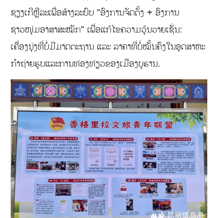
ຊຽງເກີຫຼີລະເພື່ອສ້າງລະບົບ "ອົງການຈັດຕັ້ງ + ອົງການ
ຊາວໜຸ່ມອາສາສະໝັກ" ເພື່ອແກ້ໄຂຄວາມວຸ້ນວາຍເຊັ່ນ:
ເຄື່ອງນຸ່ງທີ່ບໍ່ມີມາດຕະຖານ ແລະ ລາຄາທີ່ບໍ່ໝັ້ນຄົງໃນອຸດສາຫະ
ກໍາຖ່າຍຮູບແລະການທ່ອງທ່ຽວຂອງເມືອງບູຮານ.