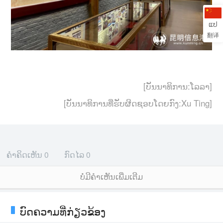
ແປ
翻译
[ບັນນາທິການ:ໂລລາ]
[ບັນນາທິການທີ່ຮັບຜິດຊອບໂດຍກົງ:Xu Ting]
ຄຳຄິດເຫັນ
0
ກົດໄລ
0
ບໍ່ມີຄໍາເຫັນເພີ່ມເຕີມ
ບົດຄວາມທີ່ກ່ຽວຂ້ອງ