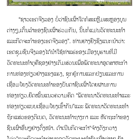
“ຊາວເຂດຈີງລອງ ບໍ່ວ່າຊົນເຜົ່າໃດກໍສະເຫຼີມສະຫຼອງບຸນ
ຕ່າງໆ,ເຕັ້ນລຳຂອງຊົນເຜົ່າຮ່ວມກັນ, ນັ້ນກໍ່ແມ່ນວັດທະນະທຳ
ແລະກິດຈະກຳຂອງເຂດຈີງລອງ”. ທ່ານຢາງຢົງຊິງແນກນໍາວ່າ:
ເຂດຊຸມຊົນຈີງລອງໄດ້ນຳໃຊ້ທ່າແຮ່ຂອງເມືອງບູຮານທີ່ມີ
ວັດທະນະທຳຕູຄືຊອງຢ່າງເຕັມສ່ວນເພື່ອພັດທະນາອຸດສາຫະກຳ
ການທ່ອງທ່ຽວຢ່າງແຂງແຮງ, ຊຸກຍູ້ການແລກປ່ຽນແລະການ
ເຊື່ອມໂຍງວັດທະນະທໍາຂອງບັນດາຊົນເຜົ່າໂດຍຜ່ານການ
ທ່ອງທ່ຽວ.ຍຶດໝັ້ນແນວຄວາມຄິດ “ພັດທະນາວັດທະນະທຳແລະ
ທ່ອງທ່ຽວແບບເຊື່ອມໂຍງເຂົ້າກັນ”ແລະ ພັດທະນາວັດທະນະທຳ
ຖັກແສ່ວຂອງຕິເບດ, ວັດທະນະທຳຖາງກາ ແລະ ຫັດຖະກຳຂອງ
ຊົນເຜົ່າອື່ນໆຢ່າງຕັ້ງໜ້າ. ດຳເນີນກິດຈະກຳ“ຈ້າງຕັງກວາງ