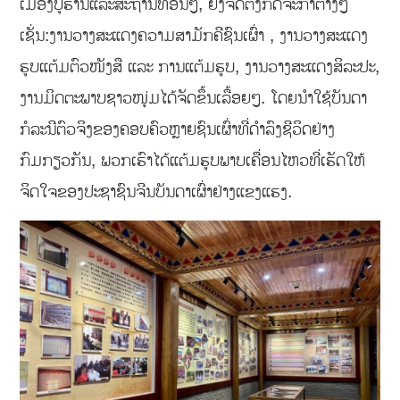
ເມືອງບູຮານແລະສະຖານທີ່ອື່ນໆ, ຍັງຈັດຕັ້ງກິດຈະກຳຕ່າງໆ
ເຊັ່ນ:ງານວາງສະແດງຄວາມສາມັກຄີຊົນເຜົ່າ , ງານວາງສະແດງ
ຮູບແຕ້ມຕົວໜັງສື ແລະ ການແຕ້ມຮູບ, ງານວາງສະແດງສິລະປະ,
ງານມິດຕະພາບຊາວໜຸ່ມໄດ້ຈັດຂຶ້ນເລື້ອຍໆ. ໂດຍນຳໃຊ້ບັນດາ
ກໍລະນີຕົວຈິງຂອງຄອບຄົວຫຼາຍຊົນເຜົ່າທີ່ດຳລົງຊີວິດຢ່າງ
ກົມກຽວກັນ, ພວກເຮົາໄດ້ແຕ້ມຮູບພາບເຄື່ອນໄຫວທີ່ເຮັດໃຫ້
ຈິດໃຈຂອງປະຊາຊົນຈີນບັນດາເຜົ່າຢ່າງແຂງແຮງ.