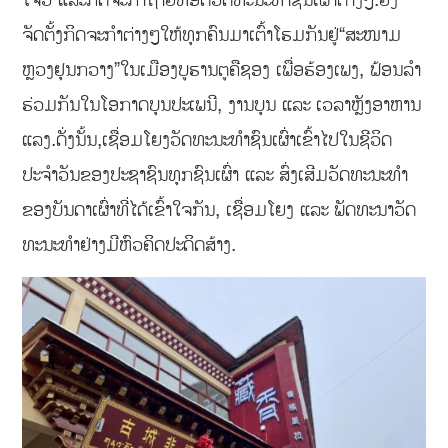
ໂຈ່ວ”ແລະກິດຈະກຳຖ່າຍທອດວັດທະນະທຳຊົນເຜົ່າຕ່າງໆ.ຍັງ
ຈັດຕັ້ງກິດຈະກຳຕ່າງໆໃຫ້ທຸກຄົນມາເຕົ້າໂຮມກັນຢູ່“ສະໜາມ
ຫຼວງຢຸນກວາງ”ໃນເມືອງບູຮານຕູຄືຊອງ ເພື່ອຮ້ອງເພງ, ຟ້ອນລຳ
ຮ່ວມກັນໃນໂອກາດບຸນປະເພນີ, ງານບຸນ ແລະ ເວລາຫຼັງອາຫານ
ແລງ.ດັ່ງນັ້ນ,ເຊື່ອມໂຍງວັດທະນະທຳຊົນເຜົ່າເຂົ້າໄປໃນຊີວິດ
ປະຈຳວັນຂອງປະຊາຊົນທຸກຊົນເຜົ່າ ແລະ ສົ່ງເສີມວັດທະນະທຳ
ຂອງບັນດາເຜົ່າທີ່ໄດ້ເຂົ້າໃຈກັນ, ເຊື່ອມໂຍງ ແລະ ພັດທະນາວັດ
ທະນະທໍາຢ່າງມີຫົວຄິດປະດິດສ້າງ.