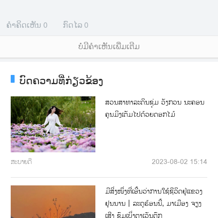
ຄຳຄິດເຫັນ
0
ກົດໄລ
0
ບໍ່ມີຄໍາເຫັນເພີ່ມເຕີມ
ບົດຄວາມທີ່ກ່ຽວຂ້ອງ
ສວນສາທາລະດິນຊຸ່ມ ວັງກວນ ນະຄອນ
ຄຸນມິງເຕັມໄປດ້ວຍດອກໄມ້
ສະບາຍດີ
2023-08-02 15:14
ມີສິ່ງໜຶ່ງທີ່ເອີ້ນວ່າການໃຊ້ຊີວິດຢູ່ແຂວງ
ຢຸນນານ丨ລະດູຮ້ອນນີ້, ມາເມືອງ ຈຽງ
ເສີງ ຊົມເບິ່ງຕາເວັນຕົກ