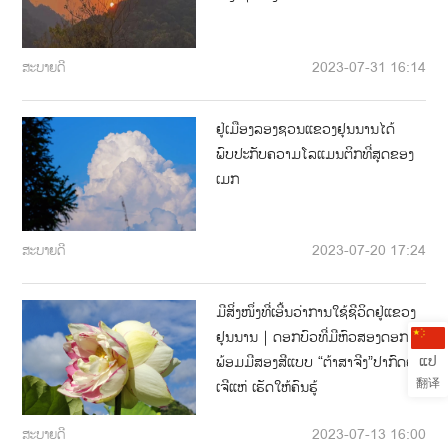
ສະບາຍດີ
2023-07-31 16:14
ຢູ່ເມືອງລອງຊວນແຂວງຢຸນນານໄດ້
ພົບປະກັບຄວາມໂລແມນຕິກທີ່ສຸດຂອງ
ເມກ
ສະບາຍດີ
2023-07-20 17:24
ມີສິ່ງໜຶ່ງທີ່ເອີ້ນວ່າການໃຊ້ຊີວິດຢູ່ແຂວງ
ຢຸນນານ｜ດອກບົວທີ່ມີຫົວສອງດອກ
ແປ
ພ້ອມມີສອງສີແບບ “ຕ້າສາຈີງ”ປາກົດຢູ່ພູ
翻译
ເຈີແຫ່ ເຮັດໃຫ້ຄົນຮູ້
ສະບາຍດີ
2023-07-13 16:00