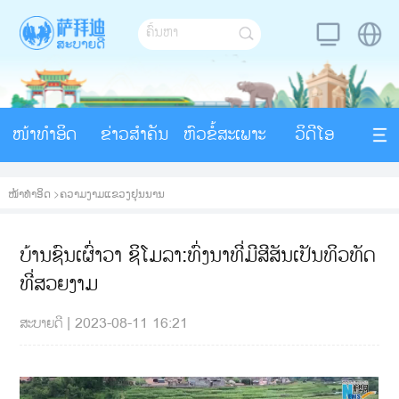
ໜ້າທຳອິດ
ຂ່າວສຳຄັນ
ຫົວຂໍ້ສະເພາະ
ວິດີໂອ
ໜ້າທຳອິດ
>
ຄວາມງາມແຂວງຢຸນນານ
ບ້ານຊົນເຜົ່າວາ ຊິໂມລາ:ທົ່ງນາທີ່ມີສີສັນເປັນທິວທັດ
ທີ່ສວຍງາມ
ສະບາຍດີ
|
2023-08-11 16:21