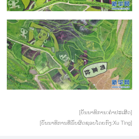
[ບັນນາທິການ:ຄຳປະເສີດ]
[ບັນນາທິການທີ່ຮັບຜິດຊອບໂດຍກົງ:Xu Ting]