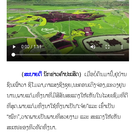
（
ສະບາຍດີ
ນັກຂ່າວຄຳປະເສີດ）
ເມື່ອບໍ່ດົນມານີ້,ຢູ່ບ້ານ
ຊົນເຜົ່າວາ ຊິໂມລາ,ຕາແສງຊິງຊຸຍ,ນະຄອນເຕິງຈ່ອງ,ແຂວງຢຸນ
ນານ,ພາບແຕ້ມທົ່ງນາທີ່ມີສີສັນສະແດງໃຫ້ເຫັນໃນໄລຍະຊົມທີ່ດີ
ທີ່ສຸດ.ພາບແຕ້ມທົ່ງນາໃຊ້ທົ່ງນາເປັນ“ເຈ້ຍ”ແລະ ເຂົ້າເປັນ
“ໝຶກ”,ວາດພາບເປັນພາບທີ່ສວຍງາມ ແລະ ສະແດງໃຫ້ເຫັນ
ສະເໜ່ຂອງທິວທັດທົ່ງນາ.