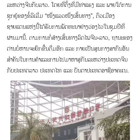
ລະຫວ່າງຈີນກັບລາວ. ໂດຍທີ່ຕັ້ງທີ່ມີທ່າແຮງ ແລະ ພາຍໃຕ້ການ
ຊຸກຍູ້ຂອງຂໍ້ລິເລີ່ມ “ໜຶ່ງແລວໜຶ່ງເສັ້ນທາງ”, ຕົວເມືອງ
ຊາຍແດນແຫ່ງນີ້ໄດ້ຮັບການພັດທະນາຢ່າງວ່ອງໄວໃນຊຸມປີທີ່
ຜ່ານມານີ້. ຕາມການກໍ່ສ້າງເສັ້ນທາງລົດໄຟຈີນ-ລາວ, ຖານະຂອງ
ດ່ານບໍ່ຫານຈະຍົກຂື້ນຕື່ມອີກ ແລະ ກາຍເປັນສູນກາງສາກົນອັນ
ສຳຄັນໃນການຄ້າແລະການໄປມາຫາສູ່ກັນລະຫວ່າງປະເທດຈີນ
ກັບປະເທດລາວ ປະເທດໄທ ແລະ ບັນດາປະເທດອາຊີອາຄະເນ.