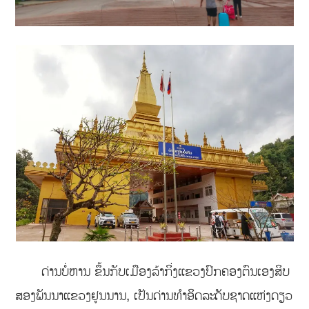
ດ່ານບໍ່ຫານ ຂຶ້ນກັບເມືອງລ້າກິ່ງແຂວງປົກຄອງຕົນເອງສິບ
ສອງພັນນາແຂວງຢູນນານ, ເປັນດ່ານທຳອິດລະດັບຊາດແຫ່ງດຽວ