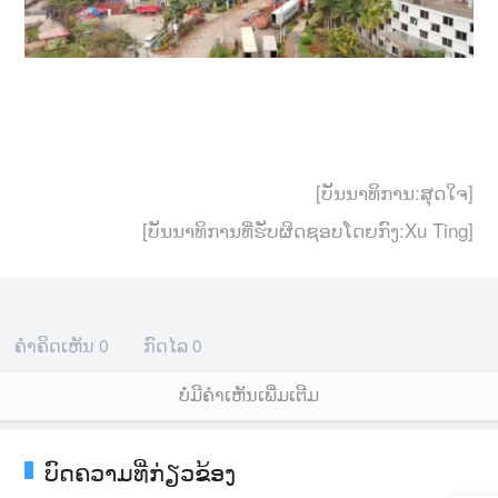
[ບັນນາທິການ:ສຸດໃຈ]
[ບັນນາທິການທີ່ຮັບຜິດຊອບໂດຍກົງ:Xu Ting]
ຄຳຄິດເຫັນ
0
ກົດໄລ
0
ບໍ່ມີຄໍາເຫັນເພີ່ມເຕີມ
ບົດຄວາມທີ່ກ່ຽວຂ້ອງ