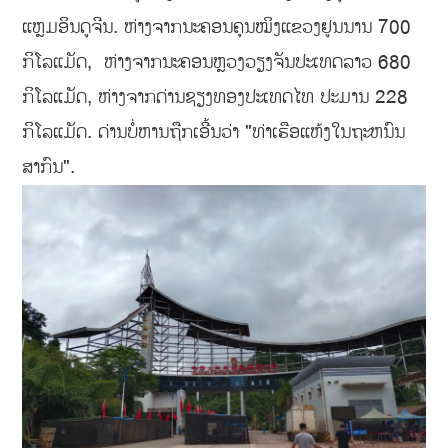
ແຫຼມອິນດູຈີນ. ຫ່າງຈາກນະຄອນຄຸນໝິງແຂວງຢູນນານ 700
ກິໂລແມັດ, ຫ່າງຈາກນະຄອນຫຼວງວຽງຈັນປະເທດລາວ 680
ກິໂລແມັດ, ຫ່າງຈາກດ່ານຊຽງທອງປະເທດໄທ ປະມານ 228
ກິໂລແມັດ. ດ່ານບໍ່ຫານຖືກເອີ້ນວ່າ "ທ່າເຮືອແຫ້ງໃນຖະຫນົນ
ສາກົນ".