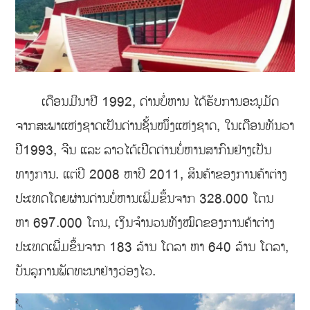
ເດືອນມີນາປີ 1992, ດ່ານບໍ່ຫານ ໄດ້ຮັບການອະນຸມັດ
ຈາກສະພາແຫ່ງຊາດເປັນດ່ານຊັ້ນໜຶ່ງແຫ່ງຊາດ, ໃນເດືອນທັນວາ
ປີ1993, ຈີນ ແລະ ລາວໄດ້ເປີດດ່ານບໍ່ຫານສາກົນຢ່າງເປັນ
ທາງການ. ແຕ່ປີ 2008 ຫາປີ 2011, ສິນຄ້າຂອງການຄ້າຕ່າງ
ປະເທດໂດຍຜ່ານດ່ານບໍ່ຫານເພີ່ມຂຶ້ນຈາກ 328.000 ໂຕນ
ຫາ 697.000 ໂຕນ, ເງິນຈຳນວນທັງໝົດຂອງການຄ້າຕ່າງ
ປະເທດເພີ່ມຂຶ້ນຈາກ 183 ລ້ານ ໂດລາ ຫາ 640 ລ້ານ ໂດລາ,
ບັນລຸການພັດທະນາຢ່າງວ່ອງໄວ.