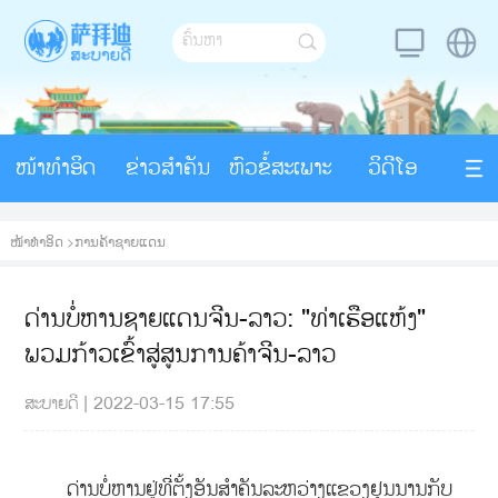
ໜ້າທຳອິດ
ຂ່າວສຳຄັນ
ຫົວຂໍ້ສະເພາະ
ວິດີໂອ
ໜ້າທຳອິດ
>
ການຄ້າຊາຍແດນ
ດ່ານບໍ່ຫານຊາຍແດນຈີນ-ລາວ: "ທ່າເຮືອແຫ້ງ"
ພວມກ້າວເຂົ້າສູ່ສູນການຄ້າຈີນ-ລາວ
ສະບາຍດີ
|
2022-03-15 17:55
ດ່ານບໍ່ຫານຢູ່ທີ່ຕັ້ງອັນສຳຄັນລະຫວ່າງແຂວງຢຸນນານກັບ