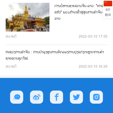
ດ່ານບໍ່ຫານຊາຍແດນຈີນ-ລາວ: "ທ່າເຮືອ
ແປ
ແຫ້ງ" ພວມກ້າວເຂົ້າສູ່ສູນການຄ້າຈີນ-
翻译
ລາວ
ສະບາຍດີ
2022-03-15 17:55
ກະຊວງການຄ້າຈີນ : ການບຳລຸງສູນການທົດລອງການປຸງແຕ່ງຕະຫຼາດການຄ້າ
ຊາຍແດນຊຸດໃໝ່
ສະບາຍດີ
2022-03-15 16:29