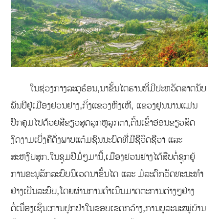
ໃນຊ່ວງກາງລະດູຮ້ອນ,ນາຂັ້ນໄດຮານທີ່ມີປະຫວັດສາດນັບ
ພັນປີຢູ່ເມືອງຢວນຢາງ,ກິ່ງແຂວງຫົງເຫີ, ແຂວງຢຸນນານແມ່ນ
ປົກຄຸມໄປດ້ວຍສີຂຽວສຸດລູກຫູລູກຕາ,ຕົ້ນເຂົ້າອ່ອນຂຽວສົດ
ງົດງາມເບິ່ງຄືດັ່ງພາບແຕ້ມຊົນນະບົດທີ່ມີຊີວິດຊີວາ ແລະ
ສະຫງົບສຸກ.
ໃນຊຸມປີມໍ່ໆມານີ້,ເມືອງຢວນຢາງໄດ້ສືບຕໍ່ຊຸກຍູ້
ການອະນຸລັກລະບົບນິເວດນາຂັ້ນໄດ
ແລະ ມໍລະດົກວັດທະນະທຳ
ຢ່າງເປັນລະບົບ,
ໂດຍຜ່ານການດຳເນີ
ນມາດຕະການຕ່າງໆຢ່າງ
ຕໍ່ເນື່ອງເຊັ່ນ:ການປູກປ່າໃນຂອບເຂດກວ້າງ,ການບູລະນະໝູ່ບ້ານ