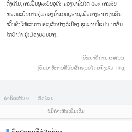
ດັ້ງເດີມ,ການຟື້ນຟູລະບົບ
ອຸທົກ
ຂອງນາຂັ້ນໄດ ແລະ ການສືບ
ທອດລະບົບການຄຸ້ມຄອງນ້ຳແບບບູຮານ,ເພື່ອວາງຮາກຖານອັນ
ໝັ້ນຄົງໃຫ້ແກ່ການອະນຸລັກຢ່າງຕໍ່ເນື່ອງ.ຮູບພາບນີ້ແມ່ນ ນາຂັ້ນ
ໄດປ້າຕ້າ
ຢູ່ເມືອງຢວນຢາງ.
[ບັນນາທິການ:ເກສອນ]
[ບັນນາທິການທີ່ຮັບຜິດຊອບໂດຍກົງ:Xu Ting]
ຄຳຄິດເຫັນ
0
ກົດໄລ
0
ບໍ່ມີຄໍາເຫັນເພີ່ມເຕີມ
ບົດຄວາມທີ່ກ່ຽວຂ້ອງ