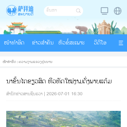
ໜ້າທຳອິດ
ຂ່າວສຳຄັນ
ຫົວຂໍ້ສະເພາະ
ວິດີໂອ
ໜ້າທຳອິດ
>
ຄວາມງາມແຂວງຢຸນນານ
ນາຂັ້ນໄດຂຽວສົດ ທິວທັດໃໝ່ງາມດັ່ງພາບແຕ້ມ
ສຳນັກຂ່າວສານຊິນຮວາ
|
2026-07-01 16:30