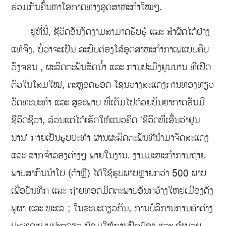
ຮ່ວມກັນຄົ້ນຫາໂອກາດທາງອຸດສາຫະກຳໃໝ່ໆ.
ຢູ່ທີ່ນີ້, ຊີວິດອັນງົດງາມສາມາດຮັບຮູ້ ແລະ ສຳຜັດໄດ້ຢ່າງ
ແທ້ຈິງ. ບໍ່ວ່າຈະເປັນ ລະບົບຕ່ອງໂສ້ອຸດສາຫະກຳກາເຟແບບຄົບ
ວົງຈອນ , ຜະລິດຕະພັນສັດນ້ຳ ແລະ ການປະມົງຢຸນນານ ທີ່ເປີດ
ຕົວໃນໂສມໃໝ່, ຕະຫຼອດຮອດ ໂຊນວາງສະແດງການທ່ອງທ່ຽວ
ວັດທະນະທຳ ແລະ ສຸຂະພາບ ທີ່ເຕັມໄປດ້ວຍບັນຍາກາດອັນມີ
ຊີວິດຊີວາ, ລ້ວນແຕ່ໄດ້ເຮັດໃຫ້ແນວຄິດ 'ຊີວິດທີ່ເອີ້ນວ່າຢຸນ
ນານ' ກາຍເປັນຮູບປະທຳ ຜ່ານຜະລິດຕະພັນທີ່ນຳມາຈັດສະແດງ
ແລະ ສາກຈຳລອງຕ່າງໆ ພາຍໃນງານ. ງານມະຫະກຳການຖ່າຍ
ພາບສາກົນນຳໂບ (ຕ້າຫຼີ່) ໄດ້ໃຊ້ຮູບພາບຫຼາຍກວ່າ 500 ພາບ
ເພື່ອບັນທຶກ ແລະ ຖ່າຍທອດມິດຕະພາບອັນກວ້າງໃຫຍ່ເມືອງດັ່ງ
ພູຜາ ແລະ ທະເລ ; ໃນຂະນະດຽວກັນ, ການບໍລິການການຄ້າຕ່າງ