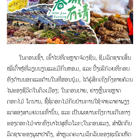
ໃນຕອນເຊົ້າ, ເຂົ້າໄປທີ່ຕະຫຼາດຈ້ວງຊິນ, ຊິມລົດຊາດເສັ້ນ
ໝີ່ເຕົ້າຫູ້ທີ່ລຽບນຽນແລະມີກິ່ນຫອມ, ແລະ ປີ້ງເຮີກ້ວຍທີ່ກອບ
ທັງດ້ານນອກແລະດ້ານໃນທີ່ອ່ອນນຸ້ມ, ໄດ້ຮູ້ສຶກເຖິງກິ່ງອາຍຄ້ວນ
ໄຟຂອງຊີວິດໃນຕົວເມືອງ; ໃນຕອນບ່າຍ, ຍ່າງຫຼິ້ນຕະຫຼາດ
ດອກໄມ້ ໂຕນານ, ຊື້ຊໍ່ດອກໄມ້ກັບບ້ານການໃຊ້ຈ່າຍລາຄາພຽງ
ແຕ່ສອງສາມຢວນເທົ່ານັ້ນ, ແລະ ເປັນພະຍານເຖິງການເດີນທາງ
ຂອງດອກໄມ້ຈາກທົ່ງນາໄປສູ່ທົ່ວໂລກ;ໃນຕອນແລງ, ສຳຜັດກັບ
ລົດຊາດຂອງພູຜາປ່າດົງ, ສຳຫຼວດຄວາມລຶກລັບຂອງຊະນິດເຫັດ