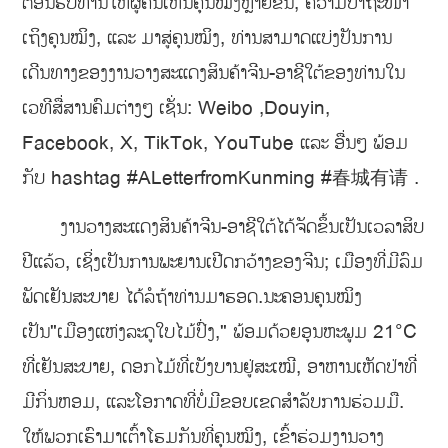
ຕ້ອນຮັບທ່ານໃຫ້ຜູ້ຄົນເຫັນຄຸນໝິງຫຼາຍຂຶ້ນ, ຄວາມປາຖະໜາ
ເຖິງຄຸນໝິງ, ແລະ ມາສູ່ຄຸນໝິງ, ທ່ານສາມາດແບ່ງປັນການ
ເດີນທາງຂອງງານວາງສະແດງສິນຄ້າຈີນ-ອາຊີໃຕ້ຂອງທ່ານໃນ
ເວທີສື່ສານຄົມຕ່າງໆ ເຊັ່ນ: Weibo ,Douyin,
Facebook, X, TikTok, YouTube ແລະ ອື່ນໆ ພ້ອມ
ກັບ hashtag #ALetterfromKunming #春城有请 .
ງານວາງສະແດງສິນຄ້າຈີນ-ອາຊີໃຕ້ໄດ້ຈັດຂຶ້ນເປັນເວລາສິບ
ປີແລ້ວ, ເຊິ່ງເປັນການພະຍານເປີດກວ້າງຂອງຈີນ; ເມືອງທີ່ມີລົມ
ພັດເຢັນສະບາຍ ໄດ້ລໍຖ້າທ່ານມາຮອດ.ນະຄອນຄຸນໝິງ
ເປັນ"ເມືອງແຫ່ງລະດູໃບໄມ້ປົ່ງ," ພ້ອມດ້ວຍອຸນຫະພູມ 21°C
ທີ່ເຢັນສະບາຍ, ດອກໄມ້ທີ່ເບັງບານຢູ່ສະເໝີ, ອາຫານເຫັດປ່າທີ່
ມີກິ່ນຫອມ, ແລະໂອກາດທີ່ບໍ່ມີຂອບເຂດສຳລັບການຮ່ວມມື.
ໃຫ້ພວກເຮົາມາເຕົ້າໂຮມກັນທີ່ຄຸນໝິງ, ເຂົ້າຮ່ວມງານວາງ