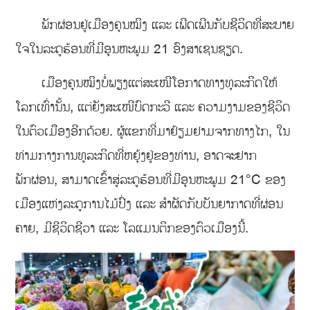
ພັກຜ່ອນຢູ່ເມືອງຄຸນໝິງ ແລະ ເພີດເພີນກັບຊີວິດທີ່ສະບາຍ
ໃຈໃນລະດູຮ້ອນທີ່ມີອຸນຫະພູມ 21 ອົງສາເຊນຊຽດ.
ເມືອງຄຸນໝິງບໍ່ພຽງແຕ່ສະເໜີໂອກາດທາງທຸລະກິດໃຫ້
ໂລກເທົ່ານັ້ນ, ແຕ່ຍັງສະເໜີບົດກະວີ ແລະ ຄວາມງາມຂອງຊີວິດ
ໃນຕົວເມືອງອີກດ້ວຍ. ຜູ້ແຂກທີ່ມາຢ້ຽມຢາມຈາກທາງໄກ, ໃນ
ທ່າມກາງການທຸລະກິດທີ່ຫຍຸ້ງຢູ່ຂອງທ່ານ, ອາດຈະຢາກ
ພັກຜ່ອນ, ສາມາດເຂົ້າສູ່ລະດູຮ້ອນທີ່ມີອຸນຫະພູມ 21°C ຂອງ
ເມືອງແຫ່ງລະດູການໄມ້ປົ່ງ ແລະ ສຳຜັດກັບບັນຍາກາດທີ່ຜ່ອນ
ຄາຍ, ມີຊີວິດຊີວາ ແລະ ໂລແມນຕິກຂອງຕົວເມືອງນີ້.