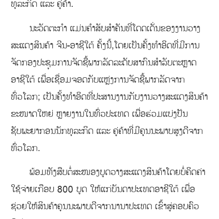
ທຸລະກິດ ແລະ ຄູ່ຄ້າ.
ນະວັດຕະກຳ ແມ່ນຄຳສັບສຳຄັນທີ່ໂດດເດັ່ນຂອງງານວາງ
ສະແດງສິນຄ້າ ຈີນ-ອາຊີໃຕ້ ຄັ້ງນີ້,ໂດຍເປັນຄັ້ງທຳອິດທີ່ມີການ
ຈັດກອງປະຊຸມການຈັດຊື້ພາກລັດລະດັບສາກົນສຳລັບຕະຫຼາດ
ອາຊີໃຕ້ ເພື່ອເຊື່ອມຈອດກັບແຫຼ່ງການຈັດຊື້ພາກລັດຈາກ
ທົ່ວໂລກ; ເປັນຄັ້ງທຳອິດທີ່ປະສານງານກັບງານວາງສະແດງສິນຄ້າ
ຂະໜາດໃຫຍ່ ຫຼາຍງານໃນທົ່ວປະເທດ ເພື່ອຮ່ວມແບ່ງປັນ
ຊັບພະຍາກອນນັກທຸລະກິດ ແລະ ຄູ່ຄ້າທີ່ມີຄຸນນະພາບສູງດີຈາກ
ທົ່ວໂລກ.
ພ້ອມທັງສືບຕໍ່ສະໜອງບູດວາງສະແດງສິນຄ້າໂດຍບໍ່ຄິດຄ່າ
ໃຊ້ຈ່າຍເກືອບ 800 ບູດ ໃຫ້ແກ່ບັນດາປະເທດອາຊີໃຕ້ ເພື່ອ
ຊ່ວຍໃຫ້ສິນຄ້າຄຸນນະພາບດີຈາກນານາປະເທດ ເຂົ້າສູ່ຄອບຄົວ