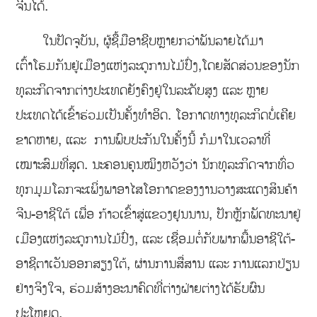
ຈີນໄດ້.
ໃນປັດຈຸບັນ, ຜູ້ຊື້ມືອາຊີບຫຼາຍກວ່າພັນລາຍໄດ້ມາ
ເຕົ້າໂຮມກັນຢູ່ເມືອງແຫ່ງລະດູການໄມ້ປົ່ງ,ໂດຍສັດສ່ວນຂອງນັກ
ທຸລະກິດຈາກຕ່າງປະເທດຍັງຄົງຢູ່ໃນລະດັບສູງ ແລະ ຫຼາຍ
ປະເທດໄດ້ເຂົ້າຮ່ວມເປັນຄັ້ງທຳອິດ. ໂອກາດທາງທຸລະກິດບໍ່ເຄີຍ
ຂາດຫາຍ, ແລະ ການພົບປະກັນໃນຄັ້ງນີ້ ກໍມາໃນເວລາທີ່
ເໝາະສົມທີ່ສຸດ. ນະຄອນຄຸນໝິງຫວັງວ່າ ນັກທຸລະກິດຈາກທົ່ວ
ທຸກມຸມໂລກຈະເພິ່ງພາອາໄສໂອກາດຂອງງານວາງສະແດງສິນຄ້າ
ຈີນ-ອາຊີໃຕ້ ເພື່ອ ກ້າວເຂົ້າສູ່ແຂວງຢຸນນານ, ປັກຫຼັກພັດທະນາຢູ່
ເມືອງແຫ່ງລະດູການໄມ້ປົ່ງ, ແລະ ເຊື່ອມຕໍ່ກັບພາກພື້ນອາຊີໃຕ້-
ອາຊີຕາເວັນອອກສຽງໃຕ້, ຜ່ານການສື່ສານ ແລະ ການແລກປ່ຽນ
ຢ່າງຈິງໃຈ, ຮ່ວມສ້າງອະນາຄົດທີ່ຕ່າງຝ່າຍຕ່າງໄດ້ຮັບຜົນ
ປະໂຫຍດ.