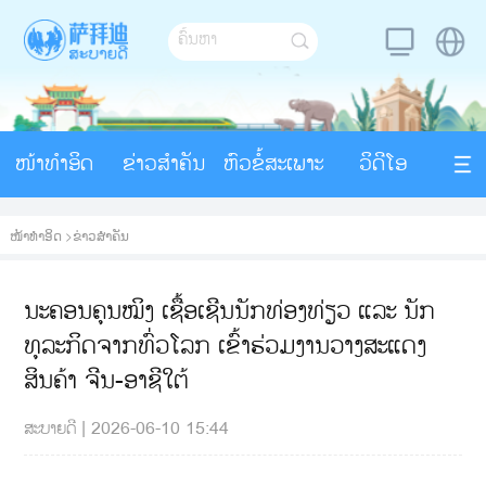
ໜ້າທຳອິດ
ຂ່າວສຳຄັນ
ຫົວຂໍ້ສະເພາະ
ວິດີໂອ
ໜ້າທຳອິດ
>
ຂ່າວສຳຄັນ
ນະຄອນຄຸນໝິງ ເຊື້ອເຊີນນັກທ່ອງທ່ຽວ ແລະ ນັກ
ທຸລະກິດຈາກທົ່ວໂລກ ເຂົ້າຮ່ວມງານວາງສະແດງ
ສິນຄ້າ ຈີນ-ອາຊີໃຕ້
ສະບາຍດີ
|
2026-06-10 15:44