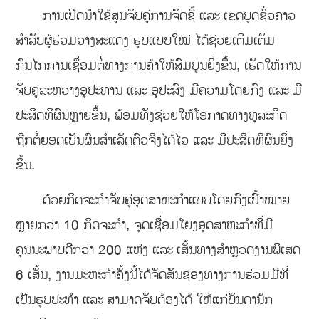
ການເປີດນຳໃຊ້ສູນຈັບຄູ່ການຈັດຊື້ ແລະ ເຂດບູດຊົ່ວຄາວ
ສຳລັບຜູ້ຮ່ວມວາງສະແດງ ຮູບແບບໃໝ່ ໄດ້ຊ່ວຍເຕີມເຕັມ
ກົນໄກການເຊື່ອມຕໍ່ທາງການຄ້າໃຫ້ສົມບູນຍິ່ງຂຶ້ນ, ເຮັດໃຫ້ການ
ຈັບຄູ່ລະຫວ່າງອຸປະທານ ແລະ ອຸປະສົງ ມີຄວາມໂດຍກົງ ແລະ ມີ
ປະສິດທິຜົນຫຼາຍຂຶ້ນ, ພ້ອມທັງຊ່ວຍໃຫ້ໂອກາດທາງທຸລະກິດ
ຖືກຕໍ່ຍອດເປັນຜົນສຳເລັດຕົວຈິງໄດ້ໄວ ແລະ ມີປະສິດທິຜົນຍິ່ງ
ຂຶ້ນ.
ດ້ວຍກິດຈະກຳຈັບຄູ່ອຸດສາຫະກຳແບບໂດຍກົງເປົ້າໝາຍ
ຫຼາຍກວ່າ 10 ກິດຈະກຳ, ຈຸດເຊື່ອມໂຍງອຸດສາຫະກຳທີ່ມີ
ຄຸນນະພາບດີກວ່າ 200 ແຫ່ງ ແລະ ເສັ້ນທາງສໍາຫຼວດງານພິເສດ
6 ເສັ້ນ, ງານມະຫະກຳຄັ້ງນີ້ໄດ້ຈັດສັນຊ່ອງທາງການຮ່ວມມືທີ່
ເປັນຮູບປະທຳ ແລະ ສາມາດຈັບຕ້ອງໄດ້ ໃຫ້ແກ່ບັນດານັກ