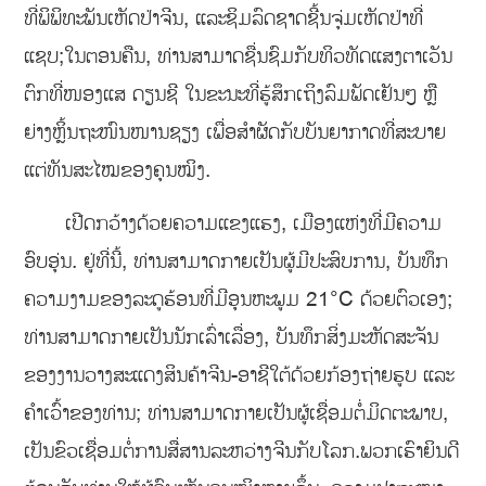
ທີ່ພິພິທະພັນເຫັດປ່າຈີນ, ແລະຊິມລົດຊາດຊີ້ນຈຸ່ມເຫັດປ່າທີ່
ແຊບ;ໃນຕອນຄືນ, ທ່ານສາມາດຊື່ນຊົມກັບທິວທັດແສງຕາເວັນ
ຕົກທີ່ໜອງແສ ດຽນຊີ ໃນຂະນະທີ່ຮູ້ສຶກເຖິງລົມພັດເຢັນໆ ຫຼື
ຍ່າງຫຼິ້ນຖະໜົນໜານຊຽງ ເພື່ອສຳຜັດກັບບັນຍາກາດທີ່ສະບາຍ
ແຕ່ທັນສະໄໝຂອງຄຸນໝິງ.
ເປີດກວ້າງດ້ວຍຄວາມແຂງແຮງ, ເມືອງແຫ່ງທີ່ມີຄວາມ
ອົບອຸ່ນ. ຢູ່ທີ່ນີ້, ທ່ານສາມາດກາຍເປັນຜູ້ມີປະສົບການ, ບັນທຶກ
ຄວາມງາມຂອງລະດູຮ້ອນທີ່ມີອຸນຫະພູມ 21°C ດ້ວຍຕົວເອງ;
ທ່ານສາມາດກາຍເປັນນັກເລົ່າເລື່ອງ, ບັນທຶກສິ່ງມະຫັດສະຈັນ
ຂອງງານວາງສະແດງສິນຄ້າຈີນ-ອາຊີໃຕ້ດ້ວຍກ້ອງຖ່າຍຮູບ ແລະ
ຄຳເວົ້າຂອງທ່ານ; ທ່ານສາມາດກາຍເປັນຜູ້ເຊື່ອມຕໍ່ມິດຕະພາບ,
ເປັນຂົວເຊື່ອມຕໍ່ການສື່ສານລະຫວ່າງຈີນກັບໂລກ.ພວກເຮົາຍິນດີ