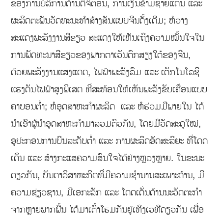
ຂອງການບໍລິການດ້ານດິຈິຕອນ, ການເງິນຂ້າມຊາຍແດນ ແລະ
ຜະລິດຕະພັນວັດທະນະທຳສ້າງສັນແບບຈີນດັ້ງເດີມ; ຫໍວາງ
ສະແດງພະລັງງານສີຂຽວ ສະແດງໃຫ້ເຫັນເຖິງຄວາມໝັ້ນໃຈໃນ
ການພັດທະນາສີຂຽວຂອງພາກຕາເວັນຕົກສຽງໃຕ້ຂອງຈີນ,
ດ້ວຍພະລັງງານແສງແດດ, ໄຟຟ້າພະລັງລົມ ແລະ ເຕັກໂນໂລຊີ
ແຮງດັນໄຟຟ້າສູງພິເສດ ທີ່ສະທ້ອນໃຫ້ເຫັນພະລັງຂັບເຄື່ອນແບບ
ຄາບອນຕ່ຳ; ຫໍອຸດສາຫະກຳຜະລິດ ແລະ ຫໍຮ່ວມມືພາຍໃນ ໄດ້
ນຳເອົາຜູ້ນຳອຸດສາຫະກຳມາລວມຕົວກັນ, ໂດຍມີວັດສະດຸໃໝ່,
ອຸປະກອນການບິນລະດັບຕ່ຳ ແລະ ການຜະລິດອັດສະລິຍະ ທີ່ໂດດ
ເດັ່ນ ແລະ ສ້າງກະແສຄວາມສົນໃຈໄດ້ຢ່າງຫຼວງຫຼາຍ. ໃນຂະນະ
ດຽວກັນ, ບັນດາວິສາຫະກິດທີ່ມີຄວາມຊຳນານສະເພາະດ້ານ, ມີ
ຄວາມຊ່ຽວຊານ, ມີເອກະລັກ ແລະ ໂດດເດັ່ນດ້ານນະວັດຕະກຳ
ຈາກຫຼາຍພາກພື້ນ ໄດ້ມາເຕົ້າໂຮມກັນຢູ່ເທິງເວທີດຽວກັນ ເພື່ອ