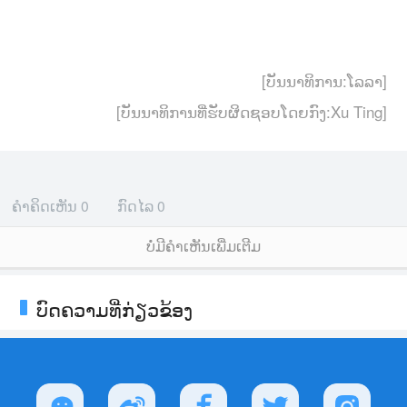
[ບັນນາທິການ:ໂລລາ]
[ບັນນາທິການທີ່ຮັບຜິດຊອບໂດຍກົງ:Xu Ting]
ຄຳຄິດເຫັນ
0
ກົດໄລ
0
ບໍ່ມີຄໍາເຫັນເພີ່ມເຕີມ
ບົດຄວາມທີ່ກ່ຽວຂ້ອງ