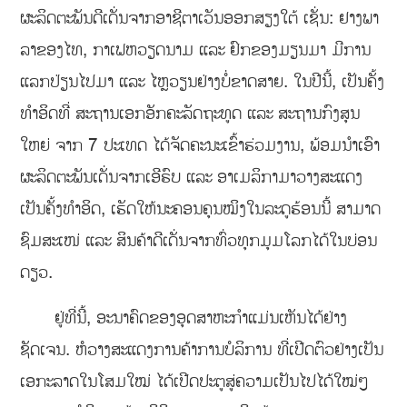
ຜະລິດຕະພັນດີເດັ່ນຈາກອາຊີຕາເວັນອອກສຽງໃຕ້ ເຊັ່ນ: ຢາງພາ
ລາຂອງໄທ, ກາເຟຫວຽດນາມ ແລະ ຢົກຂອງມຽນມາ ມີການ
ແລກປ່ຽນໄປມາ ແລະ ໄຫຼວຽນຢ່າງບໍ່ຂາດສາຍ. ໃນປີນີ້, ເປັນຄັ້ງ
ທຳອິດທີ່ ສະຖານເອກອັກຄະລັດຖະທູດ ແລະ ສະຖານກົງສຸນ
ໃຫຍ່ ຈາກ 7 ປະເທດ ໄດ້ຈັດຄະນະເຂົ້າຮ່ວມງານ, ພ້ອມນຳເອົາ
ຜະລິດຕະພັນເດັ່ນຈາກເອີຣົບ ແລະ ອາເມລິກາມາວາງສະແດງ
ເປັນຄັ້ງທຳອິດ, ເຮັດໃຫ້ນະຄອນຄຸນໝິງໃນລະດູຮ້ອນນີ້ ສາມາດ
ຊົມສະເໜ່ ແລະ ສິນຄ້າດີເດັ່ນຈາກທົ່ວທຸກມຸມໂລກໄດ້ໃນບ່ອນ
ດຽວ.
ຢູ່ທີ່ນີ້, ອະນາຄົດຂອງອຸດສາຫະກຳແມ່ນເຫັນໄດ້ຢ່າງ
ຊັດເຈນ. ຫໍວາງສະແດງການຄ້າການບໍລິການ ທີ່ເປີດຕົວຢ່າງເປັນ
ເອກະລາດໃນໂສມໃໝ່ ໄດ້ເປີດປະຕູສູ່ຄວາມເປັນໄປໄດ້ໃໝ່ໆ