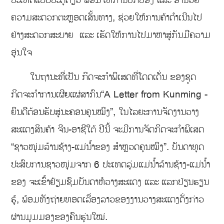
ປະເທດແບບປະຕູດຽວ ພ້ອມໃຫ້ການປົກປ້ອງ ແລະ ອຳນວຍ
ຄວາມສະດວກຕະຫຼອດເສັ້ນທາງ, ຊ່ວຍໃຫ້ການຄ້າດຳເນີນໄປ
ຢ່າງສະດວກສະບາຍ ແລະ ເຮັດໃຫ້ການໄປມາຫາສູ່ກັນມີຄວາມ
ອຸ່ນໃຈ
ໃນຖານະທີ່ເປັນ ກິດຈະກຳພິເສດທີ່ໂດດເດັ່ນ ຂອງຊຸດ
ກິດຈະກຳການເຜີຍແຜ່ສາກົນ“A Letter from Kunming -
ຍິນດີຕ້ອນຮັບສູ່ນະຄອນຄຸນໝິງ”, ໃນໄລຍະການຈັດງານວາງ
ສະແດງສິນຄ້າ ຈີນ-ອາຊີໃຕ້ ປີນີ້ ຈະມີການຈັດກິດຈະກຳພິເສດ
“ຊາວໜຸ່ມລ້ານຊ້າງ-ແມ່ນ້ຳຂອງ ສຳຫຼວດຄຸນໝິງ”. ບັນດາທູດ
ປະສົບການຊາວໜຸ່ມຈາກ 6 ປະເທດລຸ່ມແມ່ນ້ຳລ້ານຊ້າງ-ແມ່ນ້ຳ
ຂອງ ຈະເຂົ້າຢ້ຽມຊົມບັນດາຫໍວາງສະແດງ ແລະ ແລກປ່ຽນຮຽນ
ຮູ້, ພ້ອມທັງຖ່າຍທອດເລື່ອງລາວຂອງງານວາງສະແດງດັ່ງກ່າວ
ຜ່ານມຸມມອງຂອງຄົນຮຸ່ນໃໝ່.