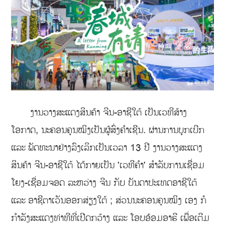
ງານວາງສະແດງສິນຄ້າ ຈີນ-ອາຊີໃຕ້ ເປັນເວທີສ້າງ
ໂອກາດ, ນະຄອນຄຸນໝິງເປັນຜູ້ສົ່ງຄຳເຊີນ. ຜ່ານການບຸກເບີກ
ແລະ ພັດທະນາຢ່າງລົງເລິກເປັນເວລາ 13 ປີ ງານວາງສະແດງ
ສິນຄ້າ ຈີນ-ອາຊີໃຕ້ ໄດ້ກາຍເປັນ 'ເວທີຄຳ' ສຳລັບການເຊື່ອມ
ໂຍງ-ເຊື່ອມຈອດ ລະຫວ່າງ ຈີນ ກັບ ບັນດາປະເທດອາຊີໃຕ້
ແລະ ອາຊີຕາເວັນອອກສ່ຽງໃຕ້ ; ສ່ວນນະຄອນຄຸນໝິງ ເອງ ກໍ
ກຳລັງສະແດງທ່າທີທີ່ເປີດກວ້າງ ແລະ ໂອບອ້ອມອາຣີ ເພື່ອເຕີມ