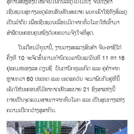
ສູ່ການສະຫຼອງປີໃໝ່ຈີນໃນຕົ້ນລະດູໃບໄມ້ປົ່ງ ຈົນເຖິງຄຳ
ເຊີນຊວນສູ່ກາງລະດູຮ້ອນອັນເຢັນສະບາຍ ພວກເຮົາໃຊ້ທັງສີ່ລະດູ
ເປັນລຳດັບ ເພື່ອເຊີນຊວນເພື່ອນມິດຈາກທົ່ວໂລກໃຫ້ເຂົ້າມາ
ສຳຜັດນະຄອນຄຸນໝິງດ້ວຍຄວາມຈິງໃຈທີ່ສຸດ.
ໃນເດືອນມິຖຸນານີ້, ງານວາງສະແດງສິນຄ້າ ຈີນ-ອາຊີໃຕ້
ຄັ້ງທີ 10 ຈະຈັດຂຶ້ນຕາມກຳນົດເວລານັບແຕ່ວັນທີ 11 ຫາ 16
ຢູ່ແຄມໜອງແສ ດຽນຊີ ບັນດານັກທຸລະກິດ ແລະ ຄູ່ຄ້າຈາກ
ຫຼາຍກວ່າ 60 ປະເທດ ແລະ ເຂດແຄວ້ນ ຈະມາພົບກັນຢູ່ທີ່ນີ້
ເຮັດໃຫ້ນະຄອນທີ່ມີອາກາດເຢັນສະບາຍ 21 ອົງສາແຫ່ງນີ້
ກາຍເປັນຈຸດຮວມສາຍຕາຈາກທົ່ວໂລກ ແລະ ເປັນສູນກາງແຫ່ງ
ຄວາມເປີດກວ້າງສູ່ສາກົນ.