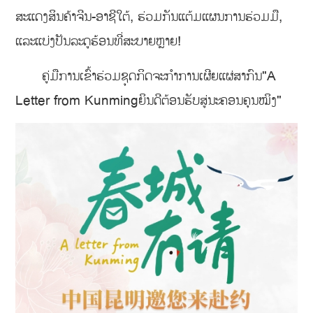
ສະແດງສິນຄ້າຈີນ-ອາຊີໃຕ້, ຮ່ວມກັນແຕ້ມແຜນການຮ່ວມມື,
ແລະແບ່ງປັນລະດູຮ້ອນທີ່ສະບາຍຫຼາຍ!
ຄູ່ມືການເຂົ້າຮ່ວມຊຸດກິດຈະກຳການເຜີຍແຜ່ສາກົນ"A
Letter from Kunmingຍິນດີຕ້ອນຮັບສູ່ນະຄອນຄຸນໝິງ"