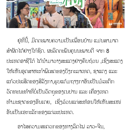
ຢູ່ທີ່ນີ້, ມິດຕະພາບຄວາມເປັນເພື່ອນບ້ານ ແມ່ນສາມາດ
ສຳຜັດໄດ້ຢ່າງໃກ້ຊິດ. ຜະລິດຕະພັນຄຸນນະພາບດີ ຈາກ 8
ປະເທດອາຊີໃຕ້ ໄດ້ນຳມາວາງສະແດງຢ່າງຄົບຖ້ວນ ,ເຊິ່ງສະແດງ
ໃຫ້ເຫັນອຸດສາຫະກຳພິເສດຂອງບັງກະລາເທດ, ຊາແດງ ແລະ
ແກ້ວປະເສີດຂອງສີລັງກາ,ຮູບແຕ້ມຖາງກາອັນເປັນມໍລະດົກ
ວັດທະນະທຳທີ່ບໍ່ເປັນວັດຖຸຂອງເນປານ ແລະ ເຄື່ອງເທດ
ທຳມະຊາດຂອງອິນເດຍ, ເຊິ່ງລ້ວນແຕ່ສະທ້ອນໃຫ້ເຫັນສະເໜ່
ອັນເປັນເອກະລັກຂອງແຕ່ລະປະເທດ.
ອາໄສຄວາມສະດວກຂອງທາງລົດໄຟ ລາວ-ຈີນ,