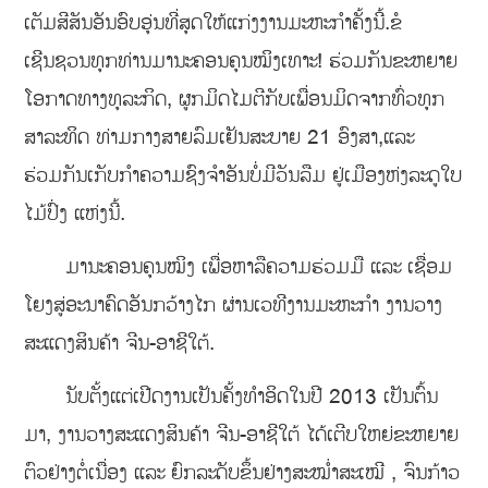
ເຕັມສີສັນອັນອົບອຸ່ນທີ່ສຸດໃຫ້ແກ່ງງານມະຫະກຳຄັ້ງນີ້.ຂໍ
ເຊີນຊວນທຸກທ່ານມານະຄອນຄຸນໝິງເທາະ! ຮ່ວມກັນຂະຫຍາຍ
ໂອກາດທາງທຸລະກິດ, ຜູກມິດໄມຕີກັບເພື່ອນມິດຈາກທົ່ວທຸກ
ສາລະທິດ ທ່າມກາງສາຍລົມເຢັນສະບາຍ 21 ອົງສາ,ແລະ
ຮ່ວມກັນເກັບກຳຄວາມຊົງຈຳອັນບໍ່ມີວັນລືມ ຢູ່ເມືອງຫ່ງລະດູໃບ
ໄມ້ປົ່ງ ແຫ່ງນີ້.
ມານະຄອນຄຸນໝິງ ເພື່ອຫາລືຄວາມຮ່ວມມື ແລະ ເຊື່ອມ
ໂຍງສູ່ອະນາຄົດອັນກວ້າງໄກ ຜ່ານເວທີງານມະຫະກຳ ງານວາງ
ສະແດງສິນຄ້າ ຈີນ-ອາຊີໃຕ້.
ນັບຕັ້ງແຕ່ເປີດງານເປັນຄັ້ງທຳອິດໃນປີ 2013 ເປັນຕົ້ນ
ມາ, ງານວາງສະແດງສິນຄ້າ ຈີນ-ອາຊີໃຕ້ ໄດ້ເຕີບໃຫຍ່ຂະຫຍາຍ
ຕົວຢ່າງຕໍ່ເນື່ອງ ແລະ ຍົກລະດັບຂຶ້ນຢ່າງສະໝ່ຳສະເໝີ , ຈົນກ້າວ