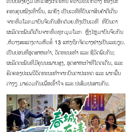
ເປັນປ່ອງຢ້ຽມໃຫ້ໄດ້ສັງເກດເຫັນ ຄວາມເປີດກ້ວາງ ຂອງນະ
ຄອນຄຸນໝິງເທົ່ານັ້ນ, ແຕ່ຍັງ ເປັນເວທີທີ່ບັນດາສິນຄ້າດີເດັ່ນ
ຈາກທົ່ວໂລກມາບັນຈົບກັນອີກດ້ວຍ.ທັງເປັນເວທີ ທີ່ບັນດາ
ຜະລິດຕະພັນດີເດັ່ນຈາກທົ່ວທຸກມຸມໂລກ ຫຼັ່ງໄຫຼມາບັນຈົບກັນ
.ຫໍວາງສະແດງຕາມຫົວຂໍ້ 13 ແຫ່ງຖືກຈັດວາງຢ່າງເປັນລະບຽບ.
ເປັນບ່ອນທີ່ອຸດສາຫະກຳ, ວັດທະນະທຳ ແລະ ຊີວິດພົບກັນ;
ຜະລິດຕະພັນທີ່ມີຄຸນນະພາບສູງ, ອຸດສາຫະກຳທີ່ໂດດເດັ່ນ, ແລະ
ຮີດຄອງປະເພນີວັດທະນະທຳຈາກບັນດາປະເທດ ແລະ ພາກພື້ນ
ຕ່າງໆ ມາຮ່ວມກັນເພື່ອເຂົ້າໃຈ ແລະ ປະສົມປະສານກັນ.