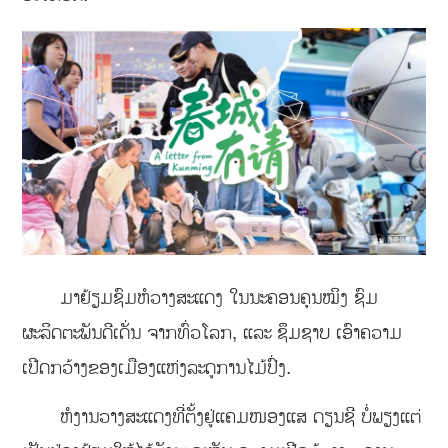
ມາຢ້ຽມຊົມຫໍວາງສະແດງ ໃນນະຄອນຄຸນໝິງ ຊົມ
ຜະລິດຕະພັນດີເດັ່ນ ຈາກທົ່ວໂລກ, ແລະ ຊຶມຊາບ ເອົາຄວາມ
ເປີດກວ້າງຂອງເມືອງແຫ່ງລະດູການໄມ້ປົ່ງ.
ຫໍງານວາງສະແດງທີ່ຕັ້ງຢູ່ແຄມໜອງແສ ດຽນຊີ ບໍ່ພຽງແຕ່