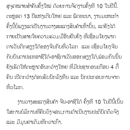
ສູ່ຈຸດໝາຍສຳຄັນຄັ້ງໃໝ່ ດ້ວຍການຈັດງານຄັ້ງທີ 10 ໃນປີນີ້.
ຕະຫຼອດ 13 ປີແຫ່ງເຕີບໃຫຍ່ ແລະ ພັດທະນາ, ງານມະຫະກຳ
ຄັ້ງນີ້ບໍ່ພຽງແຕ່ເປັນງານວາງສະແດງສິນຄ້າເທົ່ານັ້ນ, ແຕ່ຍັງໄດ້
ກາຍເປັນສາຍໃຍຄວາມຮ່ວມມືອັນຍືນຍົງ ທີ່ເຊື່ອມໂຍງພາກ
ຕາເວັນຕົກສຽງໃຕ້ຂອງຈີນກັບທົ່ວໂລກ ແລະ ເຊື່ອມໂຍງຈີນ
ກັບບັນດາປະເທອາຊີໃຕ້-ອາຊີຕາເວັນອອກສຽງໃຕ້,ພ້ອມກັນນັ້ນ
ຍັງເຮັດໃຫ້ຕະຫຼາດອັນກວ້າງໃຫຍ່ ທີ່ມີປະຊາກອນເກືອບ 4 ຕື້
ຄົນ ເປີດກວ້າງຕ້ອນຮັບນັກລົງທຶນ ແລະ ນັກປະກອບການຈາກ
ທົ່ວໂລກ.
ງານວາງສະແດງສິນຄ້າ ຈີນ-ອາຊີໃຕ້ ຄັ້ງທີ 10 ໃນປີນີ້ເນັ້ນ
ໃສ່ການບໍລິການທີ່ຄົບວົງຈອນ,ການດຳເນີນງານປະຕິບັດຕົວຈິງ
ແລະ ມີມູນຄ່າເຕັມທີ່ກວ່າເກົ່າ.