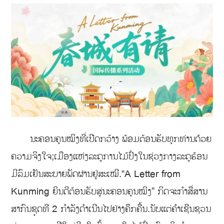
ນະຄອນຄຸນໝິງທີ່ເປີດກວ້າງ ພ້ອມຕ້ອນຮັບທຸກທ່ານດ້ວຍ
ຄວາມຈິງໃຈ;ເມືອງແຫ່ງລະດູການໄມ້ປົ່ງໃນຊ່ວງກາງລະດູຮ້ອນ
ມີລົມເຢັນສະບາຍພັດຜ່ານຢູ່ສະເໝີ.“A Letter from
Kunming ຍິນດີຕ້ອນຮັບສູ່ນະຄອນຄຸນໝິງ” ກິດຈະກຳສື່ສານ
ສາກົນຊຸດທີ 2 ກຳລັງດຳເນີນໄປຢ່າງຄຶກຄື້ນ.ນັບແຕ່ຄຳເຊີນຊວນ