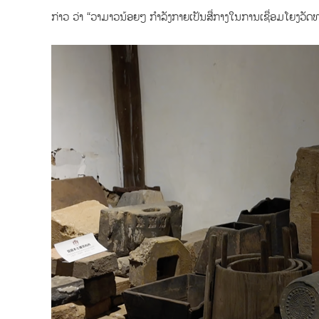
ກ່າວ
ວ່າ
“ວາມາວນ້ອຍໆ ກຳລັງກາຍເປັນສື່ກາງໃນການເຊື່ອມໂຍງວັດທ