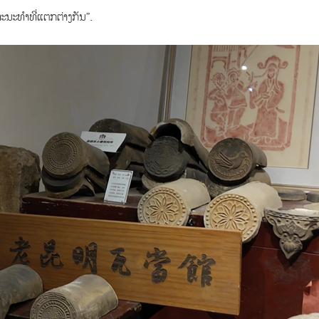
ະນະທຳທີ່ແຕກຕ່າງກັນ”.