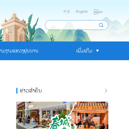
中文
English
မြန်မာ
າມງາມແຂວງຢຸນນານ
ເພີ່ມເຕີມ
ຂ່າວສຳຄັນ