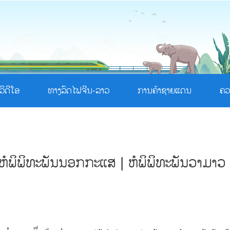
ວິດີໂອ
ທາງລົດໄຟຈີນ-ລາວ
ການຄ້າຊາຍແດນ
ຄວ
 ຫໍພິພິທະພັນນອກກະແສ | ຫໍພິພິທະພັນວາມາວ