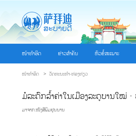
ໜ້າທຳອິດ
ຂ່າວສຳຄັນ
ຫົວຂໍ້ສະເພາະ
ໜ້າທຳອິດ
>
ວັດທະນະທຳ-ທ່ອງທ່ຽວ
ມໍລະດົກລ້ຳຄ່າໃນເມືອງລະດູບານໃໝ່ ·
ມາຈາກ:ໜັງສືພິມຢຸນນານ