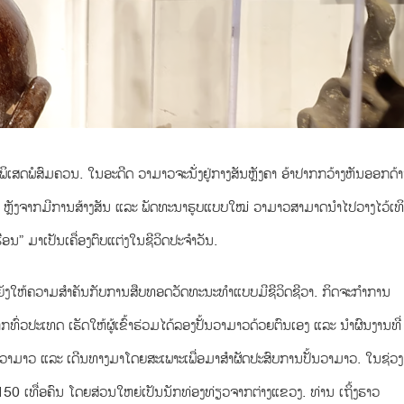
ິເສດພໍສົມຄວນ. ໃນອະດີດ ວາມາວຈະນັ່ງຢູ່ກາງສັນຫຼັງຄາ ອ້າປາກກວ້າງຫັນອອກດ້
ດຈຸບັນ ຫຼັງຈາກມີການສ້າງສັນ ແລະ ພັດທະນາຮູບແບບໃໝ່ ວາມາວສາມາດນຳໄປວາງໄວ້ເທິ
ືອນ” ມາເປັນ
ເຄື່ອງຕົບແຕ່ງ
ໃນຊີວິດປະຈຳວັນ.
້ນ ແຕ່ຍັງໃຫ້ຄວາມສຳຄັນກັບການສືບທອດວັດທະນະທຳແບບມີຊີວິດຊີວາ. ກິດຈະກຳການ
າກທົ່ວປະເທດ ເຮັດໃຫ້ຜູ້ເຂົ້າຮ່ວມໄດ້ລອງປັ້ນວາມາວດ້ວຍຕົນເອງ ແລະ ນຳຜົນງານທີ່
ອງວາມາວ ແລະ ເດີນທາງມາໂດຍສະເພາະເພື່ອມາສຳຜັດປະສົບການປັ້ນວາມາວ. ໃນຊ່ວງ
 150
ເທື່ອ
ຄົນ ໂດຍສ່ວນໃຫຍ່ເປັນນັກທ່ອງທ່ຽວຈາກຕ່າງແຂວງ. ທ່ານ ເຖິ້ງຮາວ