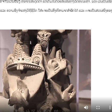
ຈຳນວນໜຶ່ງ
ແສ
ທີ່ອາດບໍ່ສະດຸດຕາ ແຕ່ເຕັມໄປດ້ວຍສະເໜ່ທາງວັດທະນະທຳ. ພວກມັນເປັນເໝ
ລະ ຄວາມຊົງຈຳແຫ່ງວິຖີຊີວິດ ໃຫ້ກາຍເປັນສິ່ງທີ່ສາມາດສຳຜັດໄດ້ ແລະ ກາຍເປັນສ່ວນໜຶ່ງຂອ