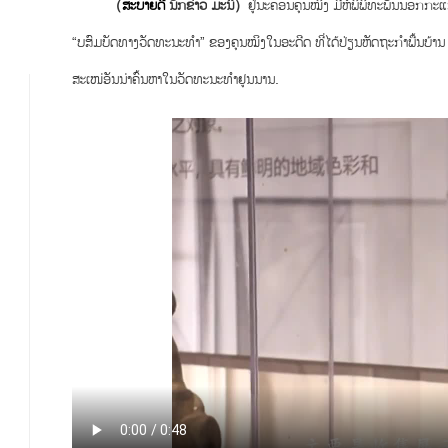
（
ສະບາຍດີ
ນັກຂ່າວ ມະນິ）
ຢູ່ນະຄອນຄຸນໝິງ ມີຫໍພິພິທະພັນນອກກະ
“ບສົມບັດທາງວັດທະນະທຳ” ຂອງຄຸນໝິງໃນອະດີດ ທີ່ໄດ້ປ່ຽນຫັດຖະກຳພື້ນບ້ານ ແ
ສະເໜ່ອັນນ່າຄົ້ນຫາໃນວັດທະນະທຳຢູນນານ.