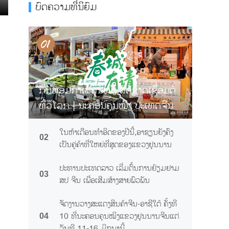
ບົດຄວາມທີ່ນິຍົມ
ກິ່ນຫອມກາເຟຄຸນໝິງ ລົດຊາດເຊື່ອມຕໍ່
ທົ່ວໂລກ | ນະຄອນຄຸນໝິງ ປະເທດຈີນ
ການເຊື້ອເຊີນທ່ານຊິມກາເຟຢຸນນານ
ໃນຫ້າເດືອນທຳອິດຂອງປີນີ້,ອາຊຽນຍັງຄົງ
02
ເປັນຄູ່ຄ້າທີ່ໃຫຍ່ທີ່ສຸດຂອງແຂວງຢຸນນານ
ປະທານປະເທດລາວ ເລີ່ມຕົ້ນການຢ້ຽມຢາມ
03
ສປ ຈີນ ເພື່ອເສີມສ້າງສາຍພົວພັນ
ຈັດງານວາງສະແດງສິນຄ້າຈີນ-ອາຊີໃຕ້ ຄັ້ງທີ
10 ທີ່ນະຄອນຄຸນໝິງແຂວງຢຸນນານຈີນແຕ່
04
ວັນທີ 11-16 ມິຖຸນານີ້