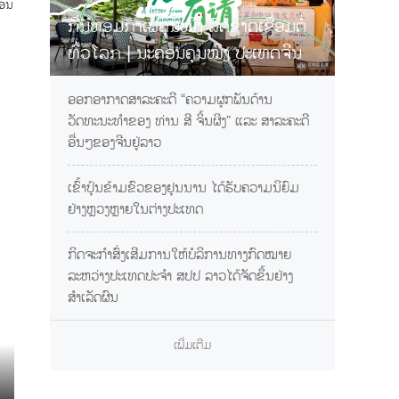
ືອນ
ກິ່ນຫອມກາເຟຄຸນໝິງ ລົດຊາດເຊື່ອມຕໍ່
ງ
ທົ່ວໂລກ | ນະຄອນຄຸນໝິງ ປະເທດຈີນ
ການເຊື້ອເຊີນທ່ານຊິມກາເຟຢຸນນານ
ອອກອາກາດສາລະຄະດີ “ຄວາມຜູກພັນດ້ານ
ວັດທະນະທຳຂອງ ທ່ານ ສີ ຈິ້ນຜິງ” ແລະ ສາລະຄະດີ
ອື່ນໆຂອງຈີນຢູ່ລາວ
ເຂົ້າປຸ້ນຂ້າມຂົວຂອງຢຸນນານ ໄດ້ຮັບຄວາມນິຍົມ
ຢ່າງຫຼວງຫຼາຍໃນຕ່າງປະເທດ
ກິດຈະກຳສົ່ງເສີມການໃຫ້ບໍລິການທາງກົດໝາຍ
ລະຫວ່າງປະເທດປະຈຳ ສປປ ລາວໄດ້ຈັດຂຶ້ນຢ່າງ
ສຳເລັດຜົນ
ເພີ່ມເຕີມ