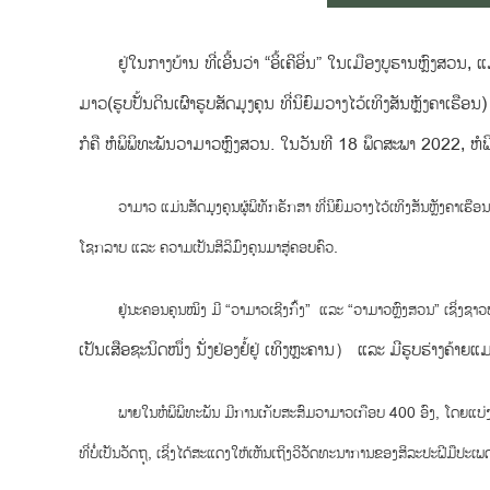
ຢູ່ໃນກາງບ້ານ ທີ່ເອີ້ນວ່າ “ອິ້ເຄີອິ່ນ” ໃນເມືອງບູຮານ
ຫຼົງ
ສວນ, ແມ
ມາວ
(
ຮູບປັ້ນດິນເຜົາຮູບສັດມຸງຄຸນ ທີ່ນິຍົມວາງໄວ້ເທິງສັນຫຼັງຄາເຮືອນ
ກໍຄື ຫໍພິພິທະພັນວາມາວ
ຫຼົງ
ສວນ. ໃນວັນທີ 18 ພຶດສະພາ 2022, ຫໍພິພ
ວາມາວ ແມ່ນສັດມຸງຄຸນຜູ້ພິທັກຮັກສາ ທີ່ນິຍົມວາງໄວ້ເທິງສັນຫຼັງຄາເຮ
ໂຊກລາບ ແລະ ຄວາມເປັນສິລິມົງຄຸນມາສູ່ຄອບຄົວ.
ຢູ່ນະຄອນຄຸນໝິງ ມີ “ວາມາວເຊີງກົ້ງ” ແລະ “ວາມາວ
ຫຼົງ
ສວນ” ເຊິ່ງຊາວບ
ເປັນເສືອຊະນິດໜຶ່ງ ນັ່ງຢ່ອງຢໍ້ຢູ່ ເທິງຫຼະຄານ
）
ແລະ ມີຮູບຮ່າງຄ້າຍແ
ພາຍໃນຫໍພິພິທະພັນ ມີການເກັບສະສົມວາມາວເກືອບ 400
ອົງ
, ໂດຍແບ່
ທີ່ບໍ່
ເປັນ
ວັດຖຸ, ເຊິ່ງໄດ້ສະແດງໃຫ້ເຫັນເຖິງວິວັດທະນາການຂອງສິລະປະຝີມືປະເພ