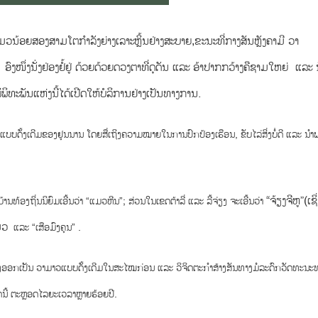
ວນ້ອຍສອງສາມໂຕກຳລັງຍ່າງເລາະຫຼິ້ນຢ່າງສະບາຍ,
ຂະນະທີ່ກາງສັນຫຼັງຄາມີ ວາ
)
ອົງໜຶ່ງນັ່ງ
ຢ່ອງຢໍ້
ຢູ່ ດ້ວຍ
ດ້ວຍດວງຕາ
ທີ່ດຸດັນ ແລະ ອ້າປາກກວ້າງຄືຊາມໃຫຍ່ ແລະ ນ
ິທະພັນແຫ່ງນີ້ໄດ້ເປີດໃຫ້ບໍລິການຢ່າງເປັນທາງການ.
ືອນແບບດັ້ງເດີມຂອງຢູນນານ ໂດຍສື່ເຖິງຄວາມໝາຍໃນການປົກປ້ອງເຮືອນ, ຂັບໄລ່ສິ່ງບໍ່ດີ ແລະ ນຳ
“ຈ້ຽງຈີຫູ”
(ເຊິ
້ານທ້ອງຖິ່ນນິຍົມເອີ້ນວ່າ “ແມວຫີນ”
;
ສ່ວນໃນເຂດຕ້າລີ່ ແລະ ລີ້ຈ່ຽງ ຈະເອີ້ນວ່າ
ມວ
ແລະ “ເສືອມົງຄຸນ” .
ງອອກເປັນ ວາມາວແບບດັ້ງເດີມໃນສະໄໝກ່ອນ ແລະ ວິຈິດຕະກໍາສ້າງສັນທາງມໍລະດົກວັດທະນະ
ດນີ້ ຕະຫຼອດໄລຍະເວລາຫຼາຍຮ້ອຍປີ.