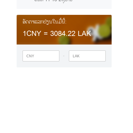
ອັດຕາແລກປ່ຽນໃນມື້ນີ້:
1CNY =
3084.22
LAK
-