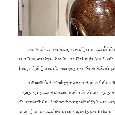
ຕາມປະເພນີແລ້ວ ການຈັດວາງວາມາວມີຫຼັກເກນ ແລະ ຂໍ້ກຳນົດພ
ນອກ ໂດຍມີຈຸດປະສົງເພື່ອຂົ່ມຂວັນ ແລະ ປັດເປົ່າສິ່ງຊົ່ວຮ້າຍ. ປັ
ໂຕະຂຽນໜັງສື ຫຼື ໂຕະຊາ ໂດຍຄ່ອຍໆປ່ຽນຈາກ “ສັດສັກສິດປົກປ້ອງເຮ
ຫໍພິພິທະພັນບໍ່ໄດ້ມີໜ້າທີ່ພຽງແຕ່ຈັດສະແດງສິ່ງຂອງເທົ່ານັ
ທ່ອງທ່ຽວຮຽນຮູ້ ແລະ ສຳຜັດປະສົບການທີ່ຈັດຂຶ້ນເພື່ອນັກທ່ອງທ່ຽວຈ
ເປັນເອກະລັກກັບບ້ານ. ນັກສຶກສາຕ່າງຊາດຫຼາຍຄົນກໍຫຼົງໃນສະເໜ່ຂ
ວັນພັກ
ຫຼື
ວັນບຸນ
ແຕ່ລະມື້ສາມາດຕ້ອນຮັບຜູ້ມາຢ້ຽມຢາມໄດ້ປະມານ