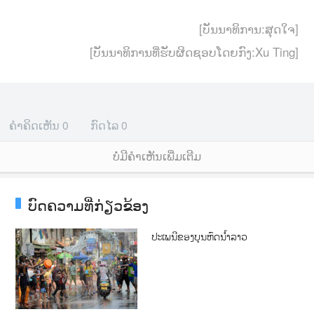
[ບັນນາທິການ:ສຸດໃຈ]
[ບັນນາທິການທີ່ຮັບຜິດຊອບໂດຍກົງ:Xu Ting]
ຄຳຄິດເຫັນ
0
ກົດໄລ
0
ບໍ່ມີຄໍາເຫັນເພີ່ມເຕີມ
ບົດຄວາມທີ່ກ່ຽວຂ້ອງ
ປະເພນີຂອງບຸນຫົດນ້ຳລາວ