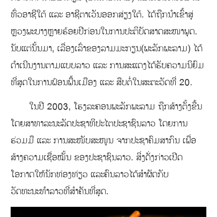
ທົ່ວອາຊີໃຕ້ ແລະ ອາຊີຕາເວັນອອກສ່ຽງໃຕ້. ໄດ້ຖືກນຳເຂົ້າສູ່
ຫຼວງພະບາງຫຼາຍຮ້ອຍປີກ່ອນໃນການປະຕິບັດສາດສະໜາພຸດ.
ນັບແຕ່ນັ້ນມາ, ເລື່ອງເລົ່າຂອງລາມມະກຽນ(ພະລັກພະລາມ) ໄດ້
ດຳເນີນງານຕາມແບບລາວ ແລະ ການສະແດງໄດ້ຮັບຄວາມນິຍົມ
ທີ່ສຸດໃນການຟ້ອນພື້ນເມືອງ ແລະ ສືບຕໍ່ໃນສະຕະວັດທີ່ 20.
ໃນປີ 2003, ໂຮງລະຄອນພະລັກພະລາມ ຖືກສ້າງຕັ້ງຂື້ນ
ໂດຍສາທາລະນະລັດປະຊາທິປະໄຕປະຊາຊົນລາວ ໂດຍການ
ຮ່ວມມື ແລະ ການສະໜັບສະໜູນ ຈາກປະຊາຄົມສາກົນ ເພື່ອ
ສ້າງຄວາມເຊື່ອໝັ້ນ ຂອງປະຊາຊົນລາວ. ສິ່ງດັ່ງກ່າວເປີດ
ໂອກາດໃຫ້ນັກທ່ອງທ່ຽວ ແລະຄົນລາວໄດ້ສຳຜັດກັບ
ວັດທະນະທຳລາວທີ່ສຳຄັນທີ່ສຸດ.