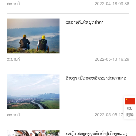
ສະບາຍດີ
2022-04-18 09:38
ແຂວງອຸດົມໄຊພູຫຍ້າຄາ
ສະບາຍດີ
2022-05-13 16:29
ວັງວຽງ ເມືອງສະຫວັນຂອງປະເທດລາວ
ແປ
翻译
ສະບາຍດີ
2022-05-05 17:43
ສະເຫຼີມສະຫຼອງບຸນຫົດນໍ້າຢູ່ເມືອງຫລວງ