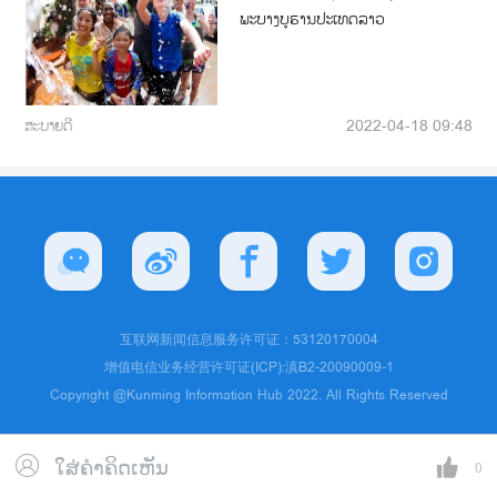
ພະບາງບູຮານປະເທດລາວ
ສະບາຍດີ
2022-04-18 09:48
互联网新闻信息服务许可证：53120170004
增值电信业务经营许可证(ICP):滇B2-20090009-1
Copyright @Kunming Information Hub 2022. All Rights Reserved
ໃສ່ຄຳຄິດເຫັນ
0