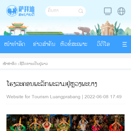
ໜ້າທຳອິດ
ຂ່າວສຳຄັນ
ຫົວຂໍ້ສະເພາະ
ວິດີໂອ
ໜ້າທຳອິດ
>
ຊີວິດການເປັນຢູ່ລາວ
ໂຮງລະຄອນພະລັກພະລາມຢູ່ຫຼວງພະບາງ
Website for Tourism Luangprabang
|
2022-06-08 17:49