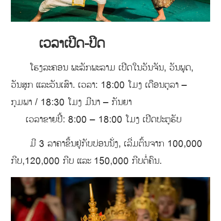
ເວລາເປີດ-ປິດ
ໂຮງລະຄອນ ພະລັກພະລາມ ເປີດໃນວັນຈັນ, ວັນພຸດ,
ວັນສຸກ ແລະວັນເສົາ. ເວລາ: 18:00 ໂມງ ເດືອນຕຸລາ –
ກຸມພາ / 18:30 ໂມງ ມີນາ – ກັນຍາ
ເວລາຂາຍປີ້: 8:00 – 18:00 ໂມງ ເປີດປະຕູຮັບ
ມີ 3 ລາຄາຂຶ້ນຢູ່ກັບບ່ອນນັ່ງ, ເລີ່ມຕົ້ນຈາກ 100,000
ກີບ,120,000 ກີບ ແລະ 150,000 ກີບຕໍ່ຄົນ.