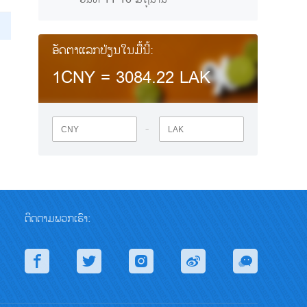
ອັດຕາແລກປ່ຽນໃນມື້ນີ້:
1CNY =
3084.22
LAK
-
ຕິດຕາມພວກເຮົາ: