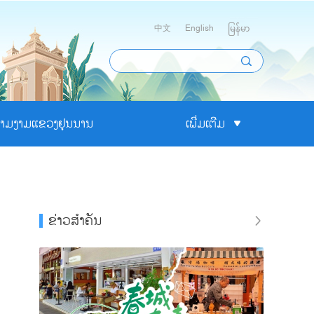
中文
English
မြန်မာ
າມງາມແຂວງຢຸນນານ
ເພີ່ມເຕີມ
ຂ່າວສຳຄັນ