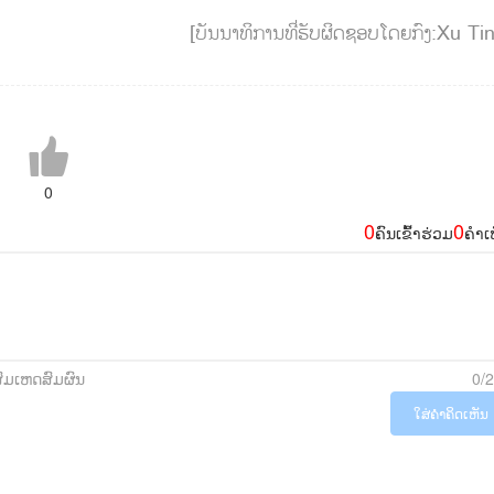
[ບັນນາທິການທີ່ຮັບຜິດຊອບໂດຍກົງ:Xu Ti
0
0
0
ຄົນເຂົ້າຮ່ວມ
ຄຳເ
ສົມເຫດສົມຜົນ
0/
ໃສ່ຄຳຄິດເຫັນ