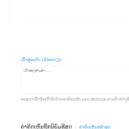
ເຂົ້າສູ່ລະບົບ
|
ລົງທະບຽນ
ກະລຸນາເຂົ້າອິນເຕີເນັດໂດຍອາລິຍະທໍາ ແລະ ສະແດງຄວາມຄິດຢ່າງ
ຄຳຄິດເຫັນຖືກນິຍົມທີສຸດ
/
ຄຳຄິດເຫັນ​ຫລ້າ​ສຸດ