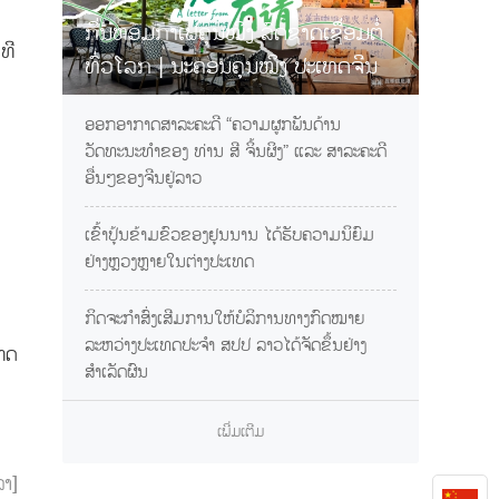
ກິ່ນຫອມກາເຟຄຸນໝິງ ລົດຊາດເຊື່ອມຕໍ່
ທີ
ທົ່ວໂລກ | ນະຄອນຄຸນໝິງ ປະເທດຈີນ
ການເຊື້ອເຊີນທ່ານຊິມກາເຟຢຸນນານ
ອອກອາກາດສາລະຄະດີ “ຄວາມຜູກພັນດ້ານ
ວັດທະນະທຳຂອງ ທ່ານ ສີ ຈິ້ນຜິງ” ແລະ ສາລະຄະດີ
ອື່ນໆຂອງຈີນຢູ່ລາວ
ເຂົ້າປຸ້ນຂ້າມຂົວຂອງຢຸນນານ ໄດ້ຮັບຄວາມນິຍົມ
ຢ່າງຫຼວງຫຼາຍໃນຕ່າງປະເທດ
ກິດຈະກຳສົ່ງເສີມການໃຫ້ບໍລິການທາງກົດໝາຍ
ລະຫວ່າງປະເທດປະຈຳ ສປປ ລາວໄດ້ຈັດຂຶ້ນຢ່າງ
ເທດ
ສຳເລັດຜົນ
ເພີ່ມເຕີມ
ລາ]