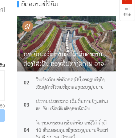
ບົດຄວາມທີ່ນິຍົມ
ng]
ແປ
翻译
ການຍົກລະດັບການຂົນສົ່ງສິນຄ້າຜ່ານ
ຕ່ອງໂສ້ເຢັນ ຂອງເສັ້ນທາງລົດໄຟ ລາວ-
ຫັນ
ຈີນ ຊ່ວຍໃຫ້ໝາກຖົ່ວລຽນ "ສົ່ງເຖິງຢ່າງ
ໃນຫ້າເດືອນທຳອິດຂອງປີນີ້,ອາຊຽນຍັງຄົງ
ສົດໃໝ່" ຂ້າມຊາດ
02
ເປັນຄູ່ຄ້າທີ່ໃຫຍ່ທີ່ສຸດຂອງແຂວງຢຸນນານ
ປະທານປະເທດລາວ ເລີ່ມຕົ້ນການຢ້ຽມຢາມ
03
250
ສປ ຈີນ ເພື່ອເສີມສ້າງສາຍພົວພັນ
ຈັດງານວາງສະແດງສິນຄ້າຈີນ-ອາຊີໃຕ້ ຄັ້ງທີ
10 ທີ່ນະຄອນຄຸນໝິງແຂວງຢຸນນານຈີນແຕ່
04
ວັນທີ 11-16 ມິຖຸນານີ້