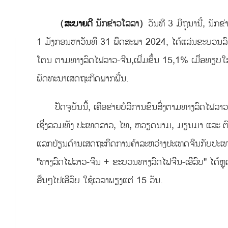
（
ສະບາຍດີ
ນັກຂ່າວໂລລາ）
ວັນທີ 3 ມິຖຸນານີ້, ນັກຂ
1 ມັງກອນຫາວັນທີ 31 ພຶດສະພາ 2024, ໄດ້ແລ່ນຂະບວນລົດໄຟຂ
ໂຕນ ຕາມທາງລົດໄຟລາວ-ຈີນ,ເພີ່ມຂຶ້ນ 15,1% ເມື່ອທຽບໃສ່ປ
ພັດທະນາເສດຖະກິດພາກພື້ນ.
ປັດຈຸບັນນີ້, ເຄືອຂ່າຍບໍລິການຂົນສົ່ງຕາມທາງລົດໄຟລາ
ເຊິ່ງລວມທັງ ປະເທດລາວ, ໄທ, ຫວຽດນາມ, ມຽນມາ ແລະ ຕົ
ແລກປ່ຽນດ້ານເສດຖະກິດການຄ້າລະຫວ່າງປະເທດຈີນກັບປະເທດຢ
"ທາງລົດໄຟລາວ-ຈີນ + ຂະບວນທາງລົດໄຟຈີນ-ເອີລົບ" ໄດ້
ອື່ນໆໄປເອີລົບ ໃຊ້ເວລາພຽງແຕ່ 15 ວັນ.