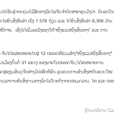
່າວໄດ້ຮັບຮູ້ຈາກກຸ່ມບໍລິສັດທາງລົດໄຟຈີນຈຳກັດສາຂາຄຸນມິງວ່າ: ນັບແຕ່ວັນ
ົນສົ່ງສິນຄ້າ ເຖິງ 7.578 ຖ້ຽວ ແລະ ໄດ້ຂົນສົ່ງສິນຄ້າ 8,368 ລ້ານ
ີກາຍ, ເຊິ່ງໄດ້ເພີ່ມພະລັງແຮງໃຫ້“ໜຶ່ງແລວໜຶ່ງເສັ້ນທາງ” ແລະ ການ
ວ-ຈີນໄດ້ແຜ່ຂະຫຍາຍໄປສູ່ 12 ປະເທດທີ່ຮ່ວມສ້າງ"ໜຶ່ງແລວໜຶ່ງເສັ້ນທາງ"
ວເມືອງຕົ້ນຕໍ່ 31 ແຂວງ ຂອງພາຍໃນປະເທດຈີນ,ໄດ້ຂະຫຍາຍການ
ູ່ແຫຼມອິນດູຈີນຢ່າງມີປະສິດທິຜົນ.ຮູບແບບການຂົນສົ່ງສາກົນແບບໃໝ່
ຫຼຸດເວລາການຂົນສົ່ງຕາມທາງລົດໄຟໂດຍກົງຈາກປະເມດລາວ, ໄທ ແລະ ປະ
[ບັນນາທິການ:ໂລ