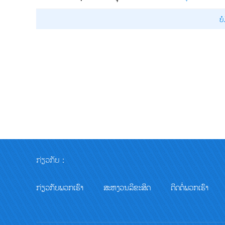
ບໍ
ກ່ຽວກັບ：
ກ່ຽວກັບພວກເຮົາ
ສະຫງວນລິຂະສິດ
ຕິດຕໍ່ພວກເຮົາ