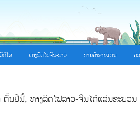
ວິດີໂອ
ທາງລົດໄຟຈີນ-ລາວ
ການຄ້າຊາຍແດນ
ຄວ
ຕົ້ນປີນີ້, ທາງລົດໄຟລາວ-ຈີນໄດ້ແລ່ນຂະບວນ