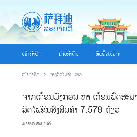
ໜ້າທຳອິດ
ຂ່າວສຳຄັນ
ຫົວຂໍ້ສະເພາະ
ໜ້າທຳອິດ
>
ທາງລົດໄຟຈີນ-ລາວ
ຈາກເດືອນມັງກອນ ຫາ ເດືອນພືດສະພາ 
ລົດໄຟຂົນສົ່ງສິນຄ້າ 7.578 ຖ້ຽວ
ມາຈາກ:ສະບາຍດີ