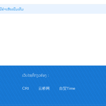
່ມີຄໍາເຫັນເພີ່ມເຕີມ
ເວັບໄຊທີ່ກ່ຽວຂ້ອງ：
CRI
云桥网
自贸Time