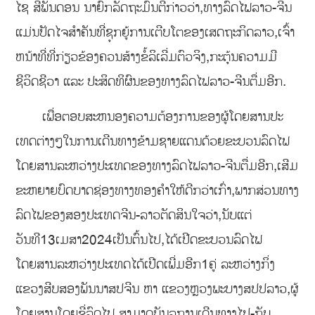
ໄຊ ສີພັນດອນ ນາຍົກລັດຖະມົນຕີກ່າວວ່າ,ທາງລົດໄຟລາວ-ຈີນ
ແມ່ນປັດໄຈສໍາຄັນທີ່ຊຸກຍູ້ການເຕີບໂຕຂອງເສດຖະກິດລາວ,ເຈົ້າ
ຫນ້າທີ່ທີ່ກ່ຽວຂ້ອງຄວນສ້າງຂໍ້ລິເລີ່ມຕົວຈິງ,ກະຕຸ້ນຄວາມມີ
ຊີວິດຊີວາ ແລະ ປະສິດທິຜົນຂອງທາງລົດໄຟລາວ-ຈີນຕື່ມອີກ.
ເພື່ອຕອບສະຫນອງຄວາມຕ້ອງການຂອງຜູ້ໂດຍສານປະ
ເທດຕ່າງໆໃນການເດີນທາງຂ້າມຊາຍແດນດ້ວຍຂະບວນລົດໄຟ
ໂດຍສານລະຫວ່າງປະເທດຂອງທາງລົດໄຟລາວ-ຈີນຕື່ມອີກ,ເສີມ
ຂະຫຍາຍບົດບາດຊ່ອງທາງທອງຄໍາໃຫ້ດີກວ່າເກົ່າ,ພາກສ່ວນທາງ
ລົດໄຟຂອງສອງປະເທດຈີນ-ລາວຕັດສິນໃຈວ່າ,ນັບແຕ່
ວັນທີ13ເມສາ2024ເປັນຕົ້ນໄປ,ໄດ້ເປີດຂະບວນລົດໄຟ
ໂດຍສານລະຫວ່າງປະເທດໄດ້ເປີດເພີ່ມອີກ1ຄູ່ ລະຫວ່າງກິ່ງ
ແຂວງສີບສອງພັນນາສປຈີນ ຫາ ແຂວງຫຼວງພະບາງສປປລາວ,ຜູ້
ໂດຍສານໂດຍຂີ່ລົດໄຟ ສາມາດບັນລຸການເດີນທາງໄປ-ກັບ