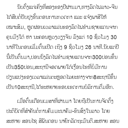
ນັບຕັ້ງແຕ່ເຄິ່ງທີ່ສອງຂອງປີຜ່ານມາ,ທາງລົດໄຟລາວ-ຈີນ
ໄດ້ສືບຕໍ່ປັບປຸງຂັ້ນຕອນການກວດກາ ແລະ ແຈ້ງພາສີໃຫ້
ເໝາະສົມ, ຫຼຸດຜ່ອນເວລາແລ່ນຂອງລົດໄຟຂ້າມຊາຍແດນຈາກ
ຄຸນມິງໃຕ້ ຫາ ນະຄອນຫຼວງວຽງຈັນ ລົງແຕ່ 10 ຊົ່ວໂມງ 30
ນາທີໃນຕອນເລີ່ມຕົ້ນເປີດ ເຖິງ 9 ຊົ່ວໂມງ 26 ນາທີ.ນັບແຕ່ປີ
ນີ້ເປັນຕົ້ນມາ,ບ່ອນນັ່ງລົດໄຟຂ້າມຊາຍແດນຈາກ300ບ່ອນຂຶ້ນ
ເປັນ350ບ່ອນ,ສະຖານີຈອດພາຍໃຕ້ເງື່ອນໄຂທີ່ບໍ່ມີການ
ປ່ຽນແປງຂອງເວລາແລ່ນຕະຫຼອດໄລຍະທາງຈາກ8ສະຖານີຂຶ້ນ
ເປັນ10ສະຖານີ,ໄດ້ຂະຫຍາຍຂອບເຂດການບໍລິການຕື່ມອີກ.
ເມື່ອຕົ້ນເດືອນເມສາທີ່ຜ່ານມາ ໂດຍຖືເປັນການຈັດຕັ້ງ
ປະຕິບັດທີ່ສໍາຄັນຕໍ່ການຄົມມະນາຄົມ-ຂົນສົ່ງໃນລາວ ໂດຍ
ສະຫາຍ ສອນໄຊ ສີພັນດອນ ນາຍົກລັດຖະມົນຕີ.ສະຫາຍ ສອນ