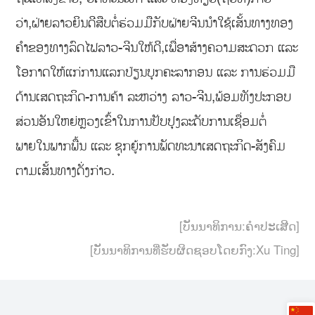
ວ່າ,ຝ່າຍລາວຍິນດີສືບຕໍ່ຮ່ວມມືກັບຝ່າຍຈີນນໍາໃຊ້ເສັ້ນທາງທອງ
ຄໍາຂອງທາງລົດໄຟລາວ-ຈີນໃຫ້ດີ,ເພື່ອາສ້າງຄວາມສະດວກ ແລະ
ໂອກາດໃຫ້ແກ່ການແລກປ່ຽນບຸກຄະລາກອນ ແລະ ການຮ່ວມມື
ດ້ານເສດຖະກິດ-ການຄ້າ ລະຫວ່າງ ລາວ-ຈີນ,ພ້ອມທັງປະກອບ
ສ່ວນອັນໃຫຍ່ຫຼວງເຂົ້າໃນການປັບປຸງລະດັບການເຊື່ອມຕໍ່
ພາຍໃນພາກພື້ນ ແລະ ຊຸກຍູ້ການພັດທະນາເສດຖະກິດ-ສັງຄົມ
ຕາມເສັ້ນທາງດັ່ງກ່າວ.
[ບັນນາທິການ:ຄຳປະເສີດ]
[ບັນນາທິການທີ່ຮັບຜິດຊອບໂດຍກົງ:Xu Ting]