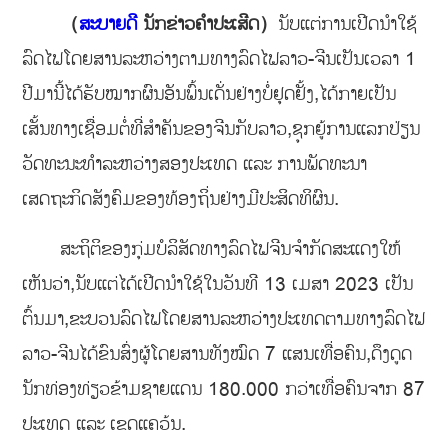
（
ສະບາຍດີ
ນັກຂ່າວຄຳປະເສີດ）
ນັບແຕ່ການເປີດນໍາໃຊ້
ລົດໄຟໂດຍສານລະຫວ່າງຕາມທາງລົດໄຟລາວ-ຈີນເປັນເວລາ 1
ປີມານີ້ໄດ້ຮັບໝາກຜົນອັນພົ້ນເດັ່ນຢ່າງບໍ່ຢຸດຢັ້ງ,ໄດ້ກາຍເປັນ
ເສັ້ນທາງເຊື່ອມຕໍ່ທີ່ສຳຄັນຂອງຈີນກັບລາວ,ຊຸກຍູ້ການແລກປ່ຽນ
ວັດທະນະທຳລະຫວ່າງສອງປະເທດ ແລະ ການພັດທະນາ
ເສດຖະກິດສັງຄົມຂອງທ້ອງຖິ່ນຢ່າງມີປະສິດທິຜົນ.
ສະຖິຕິຂອງກຸ່ມບໍລິສັດທາງລົດໄຟຈີນຈຳກັດສະແດງໃຫ້
ເຫັນວ່າ,ນັບແຕ່ໄດ້ເປີດນຳໃຊ້ໃນວັນທີ 13 ເມສາ 2023 ເປັນ
ຕົ້ນມາ,ຂະບວນລົດໄຟໂດຍສານລະຫວ່າງປະເທດຕາມທາງລົດໄຟ
ລາວ-ຈີນໄດ້ຂົນສົ່ງຜູ້ໂດຍສານທັງໝົດ 7 ແສນເທື່ອຄົນ,ດຶງດູດ
ນັກທ່ອງທ່ຽວຂ້າມຊາຍແດນ 180.000 ກວ່າເທື່ອຄົນຈາກ 87
ປະເທດ ແລະ ເຂດແຄວ້ນ.