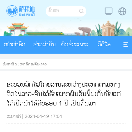
ໜ້າທຳອິດ
ຂ່າວສຳຄັນ
ຫົວຂໍ້ສະເພາະ
ວິດີໂອ
ໜ້າທຳອິດ
>
ທາງລົດໄຟຈີນ-ລາວ
ຂະບວນລົດໄຟໂດຍສານລະຫວ່າງປະເທດຕາມທາງ
ລົດໄຟລາວ-ຈີນໄດ້ຮັບໝາກຜົນອັນພົ້ນເດັ່ນນັບແຕ່
ໄດ້ເປີດນຳໃຊ້ຄົບຮອບ 1 ປີ ເປັນຕົ້ນມາ
ສະບາຍດີ
|
2024-04-19 17:04