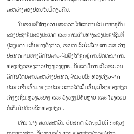
ລະຫວ່າງສອງບ່ອນໃນມື້ດຽວກັນ.
ໃນຂະນະທີ່ສ້າງຄວາມສະດວກໃຫ້ແກ່ການໄປມາຫາສູ່ກັນ
ຂອງປະຊາຊົນສອງປະເທດ ແລະ ການເດີນທາງຂອງປະຊາຊົນທີ່
ຢູ່ລຽບຕາມເສັ້ນທາງດັ່ງກ່າວ, ຂະບວນລົດໄຟໂດຍສານລະຫວ່າງ
ປະເທດຕາມທາງລົດໄຟລາວ-ຈີນຍັງໄດ້ຊຸກຍູ້ການພັດທະນາການ
ທ່ອງທ່ຽວຂອງລາວຢ່າງຫຼວງຫຼາຍ. ນັບແຕ່ມີການເປີດຂະບວນ
ລົດໄຟໂດຍສານລະຫວ່າງປະເທດ,ຈໍານວນນັກທ່ອງທ່ຽວຈາກ
ປະເທດຈີນເຂົ້າມາທ່ຽວປະເທດລາວໄດ້ເພີ່ມຂຶ້ນ,ເມືອງທ່ອງທ່ຽວ
ຕ່າງໆເຊັ່ນ:ຫຼວງພະບາງ ແລະ ວັງວຽງມີຄົນຫຼາຍ ແລະ ໂຮງແຮມ
ກໍເຕັມໄປດ້ວຍນັກທ່ອງທ່ຽວ .
ທ່ານ ນາງ ສວນສະຫວັນ ວິຍະເກດ ລັດຖະມົນຕີ ກະຊວງ
ຖະແຫລງຂ່າວ, ວັດທະນະທໍາ ແລະ ທ່ອງທ່ຽວ(ຖວທ)ກ່າວ