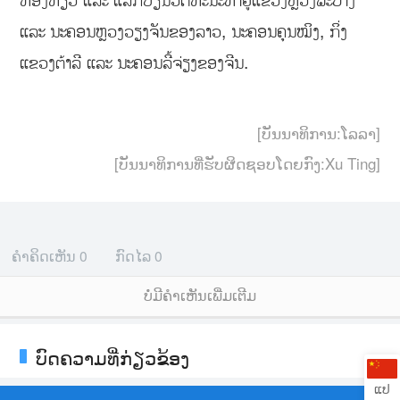
ທ່ອງທ່ຽວ ແລະ ແລກປ່ຽນວັດທະນະທຳຢູ່ແຂວງຫຼວງພະບາງ
ແລະ ນະຄອນຫຼວງວຽງຈັນຂອງລາວ, ນະຄອນຄຸນໝິງ, ກິ່ງ
ແຂວງຕ້າລີ ແລະ ນະຄອນລີ້ຈ່ຽງຂອງຈີນ.
[ບັນນາທິການ:ໂລລາ]
[ບັນນາທິການທີ່ຮັບຜິດຊອບໂດຍກົງ:Xu Ting]
ຄຳຄິດເຫັນ
0
ກົດໄລ
0
ບໍ່ມີຄໍາເຫັນເພີ່ມເຕີມ
ບົດຄວາມທີ່ກ່ຽວຂ້ອງ
ແປ