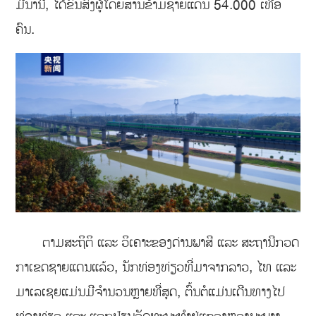
ມີນານີ້, ໄດ້ຂົນສົ່ງຜູ້ໂດຍສານຂ້າມຊາຍແດນ 54.000 ເທື່ອ
ຄົນ.
ຕາມສະຖິຕິ ແລະ ວິເຄາະຂອງດ່ານພາສີ ແລະ ສະຖານີກວດ
ກາເຂດຊາຍແດນແລ້ວ, ນັກທ່ອງທ່ຽວທີ່ມາຈາກລາວ, ໄທ ແລະ
ມາເລເຊຍແມ່ນມີຈຳນວນຫຼາຍທີ່ສຸດ, ຕົ້ນຕໍແມ່ນເດີນທາງໄປ