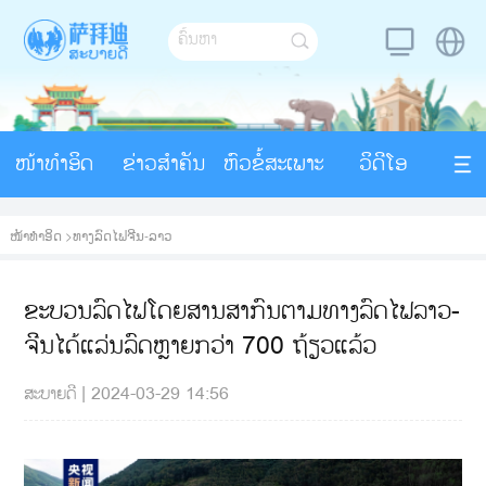
ໜ້າທຳອິດ
ຂ່າວສຳຄັນ
ຫົວຂໍ້ສະເພາະ
ວິດີໂອ
ໜ້າທຳອິດ
>
ທາງລົດໄຟຈີນ-ລາວ
ຂະບວນລົດໄຟໂດຍສານສາກົນຕາມທາງລົດໄຟລາວ-
ຈີນໄດ້ແລ່ນລົດຫຼາຍກວ່າ 700 ຖ້ຽວແລ້ວ
ສະບາຍດີ
|
2024-03-29 14:56