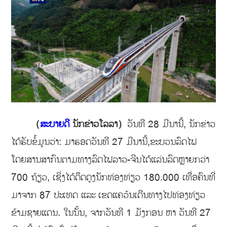
（
ສະບາຍດີ
ນັກຂ່າວໂລລາ）
ວັນທີ 28 ມີນານີ້, ນັກຂ່າວ
ໄດ້ຮັບຂໍ້ມູນວ່າ: ມາຮອດວັນທີ 27 ມີນານີ້,ຂະບວນລົດໄຟ
ໂດຍສານສາກົນຕາມທາງລົດໄຟລາວ-ຈີນໄດ້ແລ່ນລົດຫຼາຍກວ່າ
700 ຖ້ຽວ, ເຊິ່ງໄດ້ດຶດດູງນັກທ່ອງທ່ຽວ 180.000 ເທື່ອຄົນທີ່
ມາຈາກ 87 ປະເທດ ແລະ ເຂດແຄວ້ນເດີນທາງໄປທ່ອງທ່ຽວ
ຂ້າມຊາຍແດນ. ໃນນັ້ນ, ຈາກວັນທີ 1 ມັງກອນ ຫາ ວັນທີ 27